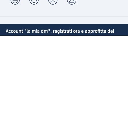
Account "la mia dm": registrati ora e approfitta dei
vantaggi
(1) Spedizione gratuita per ordini superiori a 20 € e ritiro
express sempre gratuito effettuando un ordine con un
account "la mia dm"
Reso facile e veloce
Offerte e suggerimenti su misura per te
Crea il tuo account "la mia dm"
Aiuto e contatti