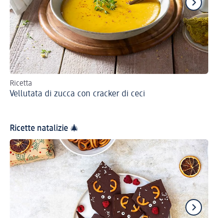
Ricetta
Ric
Vellutata di zucca con cracker di ceci
Zu
Ricette natalizie 🎄