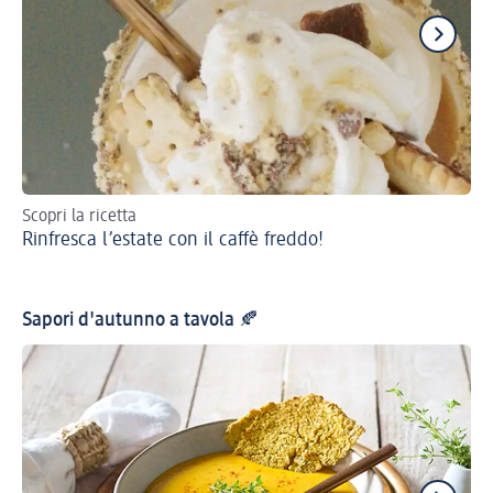
Scopri la ricetta
Una
Rinfresca l’estate con il caffè freddo!
Pa
Sapori d'autunno a tavola 🍂