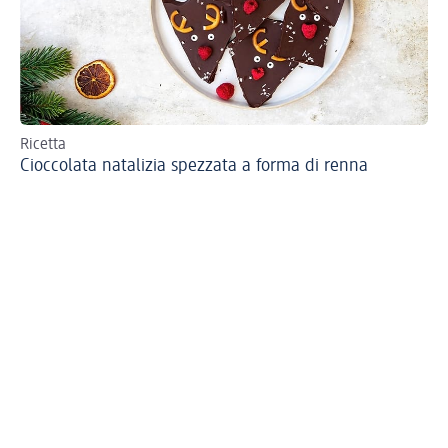
Ricetta
Ric
Cioccolata natalizia spezzata a forma di renna
Pr