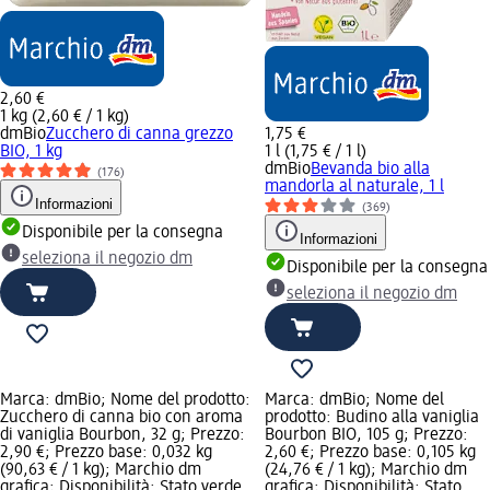
2,60 €
1 kg (2,60 € / 1 kg)
dmBio
Zucchero di canna grezzo
1,75 €
BIO, 1 kg
1 l (1,75 € / 1 l)
dmBio
Bevanda bio alla
(176)
mandorla al naturale, 1 l
Informazioni
(369)
Disponibile per la consegna
Informazioni
seleziona il negozio dm
Disponibile per la consegna
seleziona il negozio dm
Marca: dmBio; Nome del prodotto:
Marca: dmBio; Nome del
Zucchero di canna bio con aroma
prodotto: Budino alla vaniglia
di vaniglia Bourbon, 32 g; Prezzo:
Bourbon BIO, 105 g; Prezzo:
2,90 €; Prezzo base: 0,032 kg
2,60 €; Prezzo base: 0,105 kg
(90,63 € / 1 kg); Marchio dm
(24,76 € / 1 kg); Marchio dm
grafica; Disponibilità: Stato verde
grafica; Disponibilità: Stato