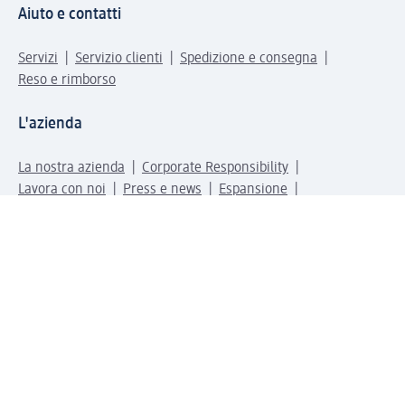
Aiuto e contatti
Servizi
Servizio clienti
Spedizione e consegna
Reso e rimborso
L'azienda
La nostra azienda
Corporate Responsibility
Lavora con noi
Press e news
Espansione
Un mondo di prodotti
Il mondo dm
Punti vendita
Il nostro Journal
Vivere consapevoli con dm
Sigilli e certificazioni