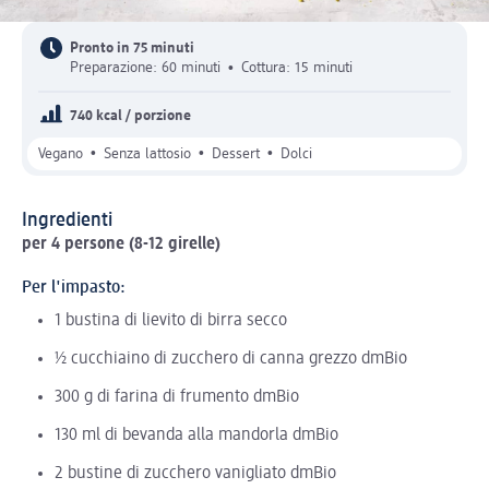
Pronto in 75 minuti
Preparazione: 60 minuti
•
Cottura: 15 minuti
740 kcal / porzione
•
•
•
Vegano
Senza lattosio
Dessert
Dolci
Ingredienti
per 4 persone (8-12 girelle)
Per l'impasto:
1 bustina di lievito di birra secco
½ cucchiaino di zucchero di canna grezzo dmBio
300 g di farina di frumento dmBio
130 ml di bevanda alla mandorla dmBio
2 bustine di zucchero vanigliato dmBio