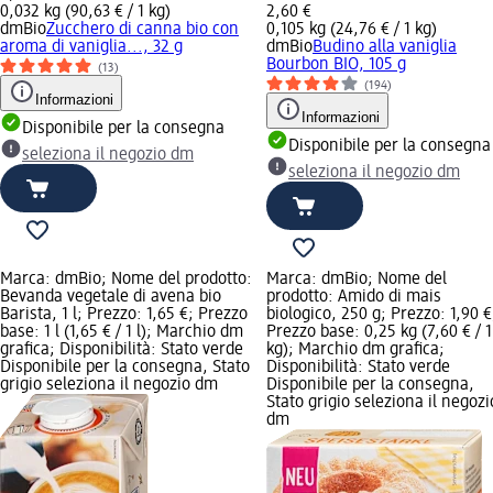
0,032 kg (90,63 € / 1 kg)
2,60 €
dmBio
Zucchero di canna bio con
0,105 kg (24,76 € / 1 kg)
aroma di vaniglia..., 32 g
dmBio
Budino alla vaniglia
Bourbon BIO, 105 g
(13)
(194)
Informazioni
Informazioni
Disponibile per la consegna
Disponibile per la consegna
seleziona il negozio dm
seleziona il negozio dm
Marca: dmBio; Nome del prodotto:
Marca: dmBio; Nome del
Bevanda vegetale di avena bio
prodotto: Amido di mais
Barista, 1 l; Prezzo: 1,65 €; Prezzo
biologico, 250 g; Prezzo: 1,90 €
base: 1 l (1,65 € / 1 l); Marchio dm
Prezzo base: 0,25 kg (7,60 € / 1
grafica; Disponibilità: Stato verde
kg); Marchio dm grafica;
Disponibile per la consegna, Stato
Disponibilità: Stato verde
grigio seleziona il negozio dm
Disponibile per la consegna,
Stato grigio seleziona il negozi
dm