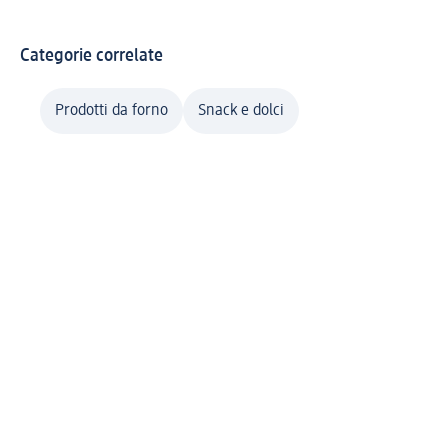
va
Categorie correlate
Prodotti da forno
Snack e dolci