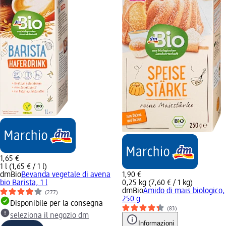
1,65 €
1 l (1,65 € / 1 l)
dmBio
Bevanda vegetale di avena
1,90 €
bio Barista, 1 l
0,25 kg (7,60 € / 1 kg)
dmBio
Amido di mais biologico,
(277)
250 g
Disponibile per la consegna
(83)
seleziona il negozio dm
Informazioni