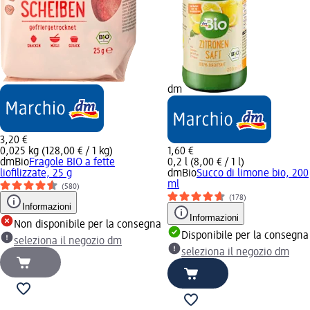
dm
3,20 €
0,025 kg (128,00 € / 1 kg)
1,60 €
dmBio
Fragole BIO a fette
0,2 l (8,00 € / 1 l)
liofilizzate, 25 g
dmBio
Succo di limone bio, 200
ml
(580)
(178)
Informazioni
Informazioni
Non disponibile per la consegna
Disponibile per la consegna
seleziona il negozio dm
seleziona il negozio dm