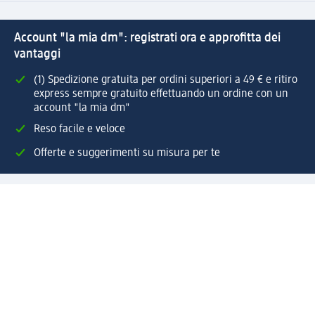
Account "la mia dm": registrati ora e approfitta dei
vantaggi
(1) Spedizione gratuita per ordini superiori a 49 € e ritiro
express sempre gratuito effettuando un ordine con un
account "la mia dm"
Reso facile e veloce
Offerte e suggerimenti su misura per te
Crea il tuo account "la mia dm"
Aiuto e contatti
Servizi
Servizio clienti
Spedizione e consegna
Reso e rimborso