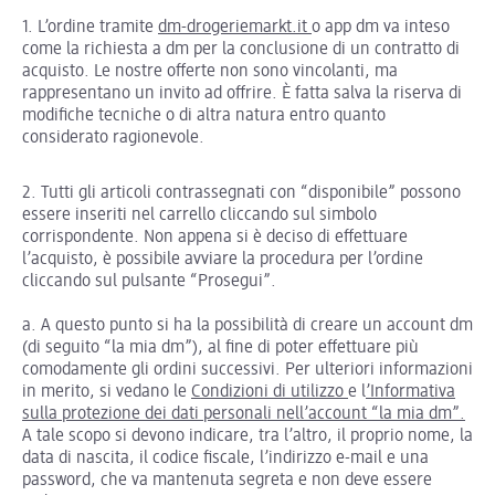
1. L’ordine tramite
dm-drogeriemarkt.it
o app dm va inteso
come la richiesta a dm per la conclusione di un contratto di
acquisto. Le nostre offerte non sono vincolanti, ma
rappresentano un invito ad offrire. È fatta salva la riserva di
modifiche tecniche o di altra natura entro quanto
considerato ragionevole.
2. Tutti gli articoli contrassegnati con “disponibile” possono
essere inseriti nel carrello cliccando sul simbolo
corrispondente. Non appena si è deciso di effettuare
l’acquisto, è possibile avviare la procedura per l’ordine
cliccando sul pulsante “Prosegui”.
​a. A questo punto si ha la possibilità di creare un account dm
(di seguito “la mia dm”), al fine di poter effettuare più
comodamente gli ordini successivi. Per ulteriori informazioni
in merito, si vedano le
Condizioni di utilizzo
e l
’Informativa
sulla protezione dei dati personali nell’account “la mia dm”
.
A tale scopo si devono indicare, tra l’altro, il proprio nome, la
data di nascita, il codice fiscale, l’indirizzo e-mail e una
password, che va mantenuta segreta e non deve essere