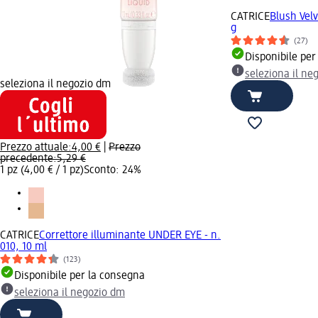
CATRICE
Blush Velv
g
(27)
Disponibile per
seleziona il ne
seleziona il negozio dm
Prezzo attuale:
4,00 €
|
Prezzo
precedente:
5,29 €
1 pz (4,00 € / 1 pz)
Sconto: 24%
CATRICE
Correttore illuminante UNDER EYE - n.
010, 10 ml
(123)
Disponibile per la consegna
seleziona il negozio dm