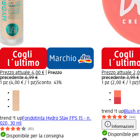
Prezzo attuale:
4,00 €
|
Prezzo
Prezzo attuale:
2,0
precedente:
6,99 €
precedente:
3,99 €
1 pz (4,00 € / 1 pz)
Sconto: 43%
1 pz (2,00 € / 1 pz)
trend !t up
Blush i
(44)
trend !t up
Fondotinta Hydro Stay FPS 15 - n.
020, 30 ml
Informazioni
(83)
Disponibile per
Disponibile per la consegna