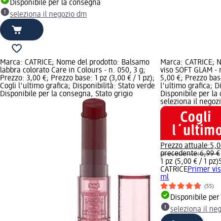
Disponibile per la consegna
seleziona il negozio dm
Marca: CATRICE; Nome del prodotto: Balsamo
Marca: CATRICE; N
labbra colorato Care in Colours - n. 050, 3 g;
viso SOFT GLAM - n
Prezzo: 3,00 €; Prezzo base: 1 pz (3,00 € / 1 pz);
5,00 €; Prezzo base
Cogli l'ultimo grafica; Disponibilità: Stato verde
l'ultimo grafica; D
Disponibile per la consegna, Stato grigio
Disponibile per la
seleziona il negoz
Prezzo attuale:
5,0
precedente:
6,99 €
1 pz (5,00 € / 1 pz)
CATRICE
Primer vi
ml
(55)
Disponibile per
seleziona il ne