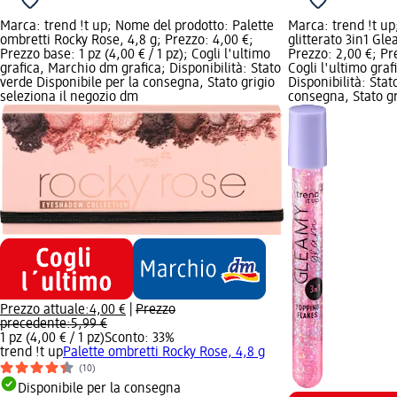
Marca: trend !t up; Nome del prodotto: Palette
Marca: trend !t up
ombretti Rocky Rose, 4,8 g; Prezzo: 4,00 €;
glitterato 3in1 Gl
Prezzo base: 1 pz (4,00 € / 1 pz); Cogli l'ultimo
Prezzo: 2,00 €; Pre
grafica, Marchio dm grafica; Disponibilità: Stato
Cogli l'ultimo gra
verde Disponibile per la consegna, Stato grigio
Disponibilità: Stat
seleziona il negozio dm
consegna, Stato gr
Prezzo attuale:
4,00 €
|
Prezzo
precedente:
5,99 €
1 pz (4,00 € / 1 pz)
Sconto: 33%
trend !t up
Palette ombretti Rocky Rose, 4,8 g
(10)
Disponibile per la consegna