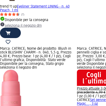
trend !t up
Eyeliner Statement LINING - n. 40
Peach, 1 ml
(7)
Disponibile per la consegna
seleziona il negozio dm
Marca: CATRICE; Nome del prodotto: Blush in
Marca: CATRICE; N
stick BLUSHIN' CHARM - n. 040, 5,5 g; Prezzo:
pennelli ciglia e s
4,00 €; Prezzo base: 1 pz (4,00 € / 1 pz); Cogli
pz; Prezzo: 3,00 €;
l'ultimo grafica; Disponibilità: Stato verde
pz); Cogli l'ultimo
Disponibile per la consegna, Stato grigio
verde Disponibile 
seleziona il negozio dm
seleziona il negoz
Prezzo attuale:
3,0
precedente:
4,99 €
1 pz (3,00 € / 1 pz)
CATRICE
Set pennel
Magic..., 3 pz