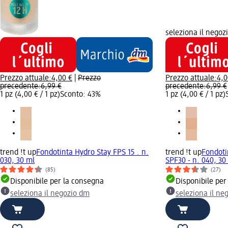
seleziona il negoz
Prezzo attuale:
4,00 €
|
Prezzo
Prezzo attuale:
4,0
precedente:
6,99 €
precedente:
6,99 €
1 pz (4,00 € / 1 pz)
Sconto: 43%
1 pz (4,00 € / 1 pz)
trend !t up
Fondotinta Hydro Stay FPS 15 . n.
trend !t up
Fondoti
030, 30 ml
SPF30 - n. 040, 30
(85)
(27)
Disponibile per la consegna
Disponibile per
seleziona il negozio dm
seleziona il ne