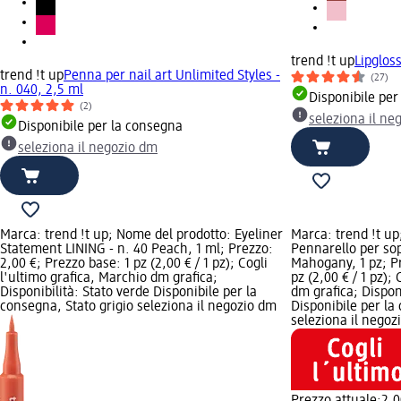
trend !t up
Lipglos
trend !t up
Penna per nail art Unlimited Styles -
(27)
n. 040, 2,5 ml
Disponibile per
(2)
seleziona il ne
Disponibile per la consegna
seleziona il negozio dm
Marca: trend !t up; Nome del prodotto: Eyeliner
Marca: trend !t up
Statement LINING - n. 40 Peach, 1 ml; Prezzo:
Pennarello per sop
2,00 €; Prezzo base: 1 pz (2,00 € / 1 pz); Cogli
Mahogany, 1 pz; Pr
l'ultimo grafica, Marchio dm grafica;
pz (2,00 € / 1 pz);
Disponibilità: Stato verde Disponibile per la
dm grafica; Disponi
consegna, Stato grigio seleziona il negozio dm
Disponibile per la
seleziona il negoz
Prezzo attuale:
2,0