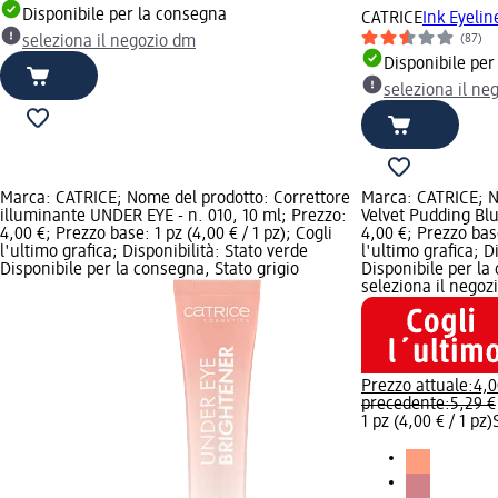
Disponibile per la consegna
CATRICE
Ink Eyelin
(87)
seleziona il negozio dm
Disponibile per
seleziona il ne
Marca: CATRICE; Nome del prodotto: Correttore
Marca: CATRICE; N
illuminante UNDER EYE - n. 010, 10 ml; Prezzo:
Velvet Pudding Blu
4,00 €; Prezzo base: 1 pz (4,00 € / 1 pz); Cogli
4,00 €; Prezzo base
l'ultimo grafica; Disponibilità: Stato verde
l'ultimo grafica; D
Disponibile per la consegna, Stato grigio
Disponibile per la
seleziona il negoz
Prezzo attuale:
4,0
precedente:
5,29 €
1 pz (4,00 € / 1 pz)