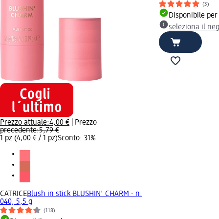
(3)
Disponibile per
seleziona il ne
Prezzo attuale:
4,00 €
|
Prezzo
precedente:
5,79 €
1 pz (4,00 € / 1 pz)
Sconto: 31%
CATRICE
Blush in stick BLUSHIN' CHARM - n.
040, 5,5 g
(118)