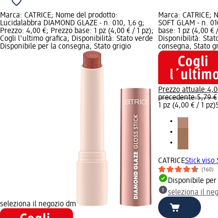
Marca: CATRICE; Nome del prodotto:
Marca: CATRICE; No
Lucidalabbra DIAMOND GLAZE - n. 010, 1,6 g;
SOFT GLAM - n. 010
Prezzo: 4,00 €; Prezzo base: 1 pz (4,00 € / 1 pz);
base: 1 pz (4,00 € /
Cogli l'ultimo grafica; Disponibilità: Stato verde
Disponibilità: Stat
Disponibile per la consegna, Stato grigio
consegna, Stato gr
Prezzo attuale:
4,0
precedente:
5,79 €
1 pz (4,00 € / 1 pz)
CATRICE
Stick viso
(160)
Disponibile per
seleziona il ne
seleziona il negozio dm