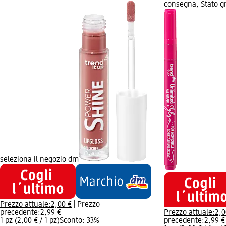
consegna, Stato gr
seleziona il negozio dm
Prezzo attuale:
2,00 €
|
Prezzo
precedente:
2,99 €
Prezzo attuale:
2,0
1 pz (2,00 € / 1 pz)
Sconto: 33%
precedente:
2,99 €