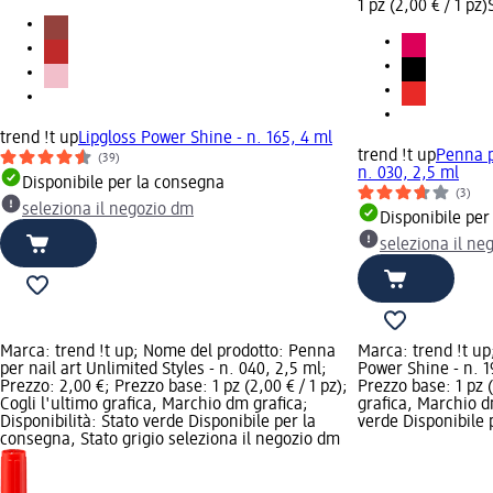
1 pz (2,00 € / 1 pz)
trend !t up
Lipgloss Power Shine - n. 165, 4 ml
trend !t up
Penna p
(39)
n. 030, 2,5 ml
Disponibile per la consegna
(3)
seleziona il negozio dm
Disponibile per
seleziona il ne
Marca: trend !t up; Nome del prodotto: Penna
Marca: trend !t up
per nail art Unlimited Styles - n. 040, 2,5 ml;
Power Shine - n. 1
Prezzo: 2,00 €; Prezzo base: 1 pz (2,00 € / 1 pz);
Prezzo base: 1 pz (
Cogli l'ultimo grafica, Marchio dm grafica;
grafica, Marchio dm
Disponibilità: Stato verde Disponibile per la
verde Disponibile 
consegna, Stato grigio seleziona il negozio dm