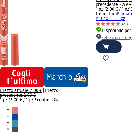
precedente:
2,99 €
1 pz (2,00 € / 1 pz)
trend !t up
Pennare
n. 040 -..., 1 pz
(23)
Disponibile per
seleziona il ne
Prezzo attuale:
2,00 €
|
Prezzo
precedente:
2,99 €
1 pz (2,00 € / 1 pz)
Sconto: 33%