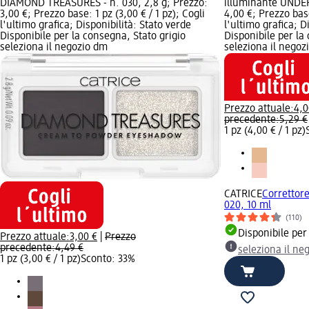
DIAMOND TREASURES - n. 030, 2,8 g; Prezzo:
illuminante UNDER 
3,00 €; Prezzo base: 1 pz (3,00 € / 1 pz); Cogli
4,00 €; Prezzo base
l'ultimo grafica; Disponibilità: Stato verde
l'ultimo grafica; D
Disponibile per la consegna, Stato grigio
Disponibile per la
seleziona il negozio dm
seleziona il negoz
Prezzo attuale:
4,0
precedente:
5,29 €
1 pz (4,00 € / 1 pz)
CATRICE
Correttor
020, 10 ml
(110)
Disponibile per
Prezzo attuale:
3,00 €
|
Prezzo
precedente:
4,49 €
seleziona il ne
1 pz (3,00 € / 1 pz)
Sconto: 33%