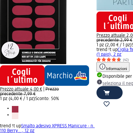
Prezzo attuale:
2,0
precedente:
2,99 €
1 pz (2,00 € / 1 pz)
trend !t up
Ciglia f
(1 paio), 2 pz
(42)
Informazioni
Disponibile per
seleziona il ne
Prezzo attuale:
4,00 €
|
Prezzo
precedente:
7,99 €
1 pz (4,00 € / 1 pz)
Sconto: 50%
trend !t up
Smalto adesivo XPRESS Manicure - n.
110 Berry..., 12 pz