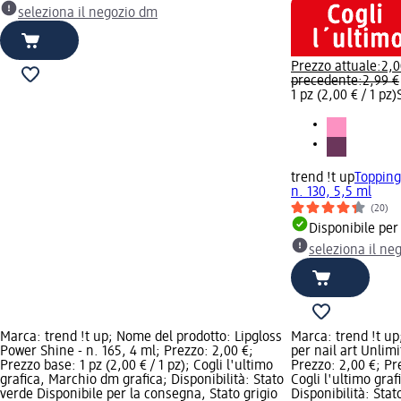
seleziona il negozio dm
Prezzo attuale:
2,0
precedente:
2,99 €
1 pz (2,00 € / 1 pz)
trend !t up
Topping
n. 130, 5,5 ml
(20)
Disponibile per
seleziona il ne
Marca: trend !t up; Nome del prodotto: Lipgloss
Marca: trend !t u
Power Shine - n. 165, 4 ml; Prezzo: 2,00 €;
per nail art Unlimi
Prezzo base: 1 pz (2,00 € / 1 pz); Cogli l'ultimo
Prezzo: 2,00 €; Pre
grafica, Marchio dm grafica; Disponibilità: Stato
Cogli l'ultimo gra
verde Disponibile per la consegna, Stato grigio
Disponibilità: Stat