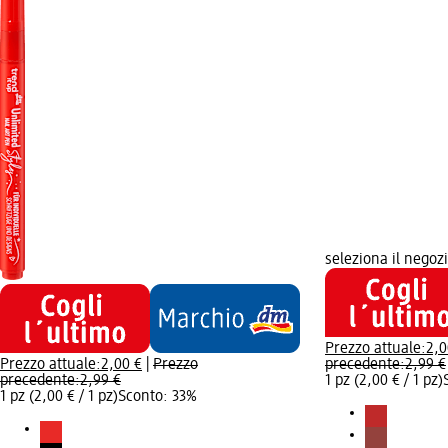
seleziona il negoz
Prezzo attuale:
2,0
Prezzo attuale:
2,00 €
|
Prezzo
precedente:
2,99 €
precedente:
2,99 €
1 pz (2,00 € / 1 pz)
1 pz (2,00 € / 1 pz)
Sconto: 33%