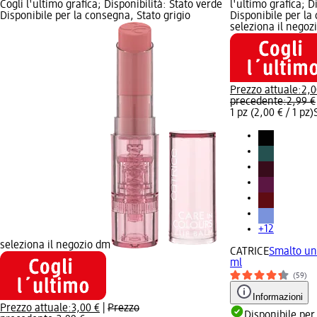
Cogli l'ultimo grafica; Disponibilità: Stato verde
l'ultimo grafica; D
Disponibile per la consegna, Stato grigio
Disponibile per la
seleziona il negoz
Prezzo attuale:
2,0
precedente:
2,99 €
1 pz (2,00 € / 1 pz)
+12
seleziona il negozio dm
CATRICE
Smalto ung
ml
(59)
Informazioni
Prezzo attuale:
3,00 €
|
Prezzo
Disponibile per