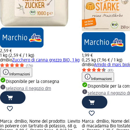
2,59 €
1 kg (2,59 € / 1 kg)
1,99 €
dmBio
Zucchero di canna grezzo BIO, 1 kg
0,25 kg (7,96 € / 1 kg)
dmBio
Amido di mais biol
(176)
(83)
Informazioni
Informazioni
Disponibile per la consegna
Disponibile per la co
seleziona il negozio dm
seleziona il negozio 
Marca: dmBio; Nome del prodotto: Lievito
Marca: dmBio; Nome del 
in polvere con tartrato di potassio, 68 g;
di macadamia Bio tostate