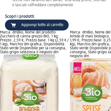
finché non saranno ben dorati. Una volta pronti, sfornali
e lasciali raffreddare completamente.
Scopri i prodotti
Aggiungi tutto al carrello
Marca: dmBio; Nome del prodotto:
Marca: dmBio; Nome del 
Zucchero di canna grezzo BIO, 1 kg;
Amido di mais biologico,
Prezzo: 2,59 €; Prezzo base: 1 kg (2,59 € /
1,99 €; Prezzo base: 0,25 
1 kg); Marchio dm grafica; Disponibilità:
kg); Marchio dm grafica; 
Stato verde Disponibile per la consegna,
Stato verde Disponibile p
Stato grigio seleziona il negozio dm
consegna, Stato grigio se
negozio dm