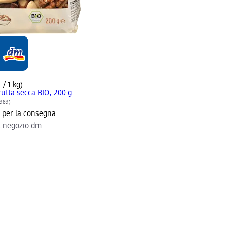
 / 1 kg)
rutta secca BIO, 200 g
383)
e per la consegna
il negozio dm