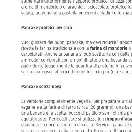
aumentare ulteriormente l'apporto proteico: utilizza c
crema di mandorle o di arachidi. Il cioccolato proteico fu
salata, aggiungi alla pastella peperoni a dadini e formag
Pancake proteici low carb
Vuoi gustarti dei buoni pancake, ma devi ridurre l'appor
ricetta la farina tradizionale con la
farina
di
mandorle
o 
carboidrati. Anche la banana si può sostituire con della
ammollo, combinati con un po' di
latte
o una
bevanda v
può ridurre leggermente la quantità di
proteine in polve
secca conferisce alla ricetta quel tocco in più (oltre che
Pancake senza uova
La versione completamente vegana: per preparare un'alte
vegane e alla farina di farro (circa 120 grammi), una be
una banana e, a scelta, bucce di psillio o semi di chia 
agglutinante. Per dolcificare si utilizza lo
sciroppo
d'ag
consueto e cuocere con olio di cocco. Servire i pancake 
secca
e, a piacere, della crema di frutta secca. Il tocco i