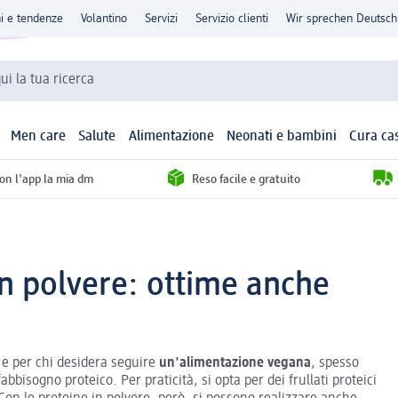
ni e tendenze
Volantino
Servizi
Servizio clienti
Wir sprechen Deutsch
qui la tua ricerca
Men care
Salute
Alimentazione
Neonati e bambini
Cura ca
con l'app la mia dm
Reso facile e gratuito
in polvere: ottime anche
, e per chi desidera seguire
un'alimentazione vegana
, spesso
isogno proteico. Per praticità, si opta per dei frullati proteici