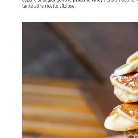
oppure si aggiungono le
proteine whey
nello smoothie. C
tante altre ricette sfiziose.