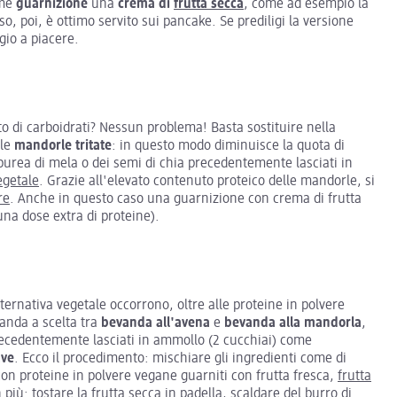
ome
guarnizione
una
crema
di
frutta secca
, come ad esempio la
so, poi, è ottimo servito sui pancake. Se prediligi la versione
gio a piacere.
to di carboidrati? Nessun problema! Basta sostituire nella
le
mandorle
tritate
: in questo modo diminuisce la quota di
 purea di mela o dei semi di chia precedentemente lasciati in
egetale
. Grazie all'elevato contenuto proteico delle mandorle, si
re
. Anche in questo caso una guarnizione con crema di frutta
 una dose extra di proteine).
rnativa vegetale occorrono, oltre alle proteine in polvere
vanda a scelta tra
bevanda
all'avena
e
bevanda
alla
mandorla
,
precedentemente lasciati in ammollo (2 cucchiai) come
ave
. Ecco il procedimento: mischiare gli ingredienti come di
con proteine in polvere vegane guarniti con frutta fresca,
frutta
n più: tostare la frutta secca in padella, scaldare del burro di