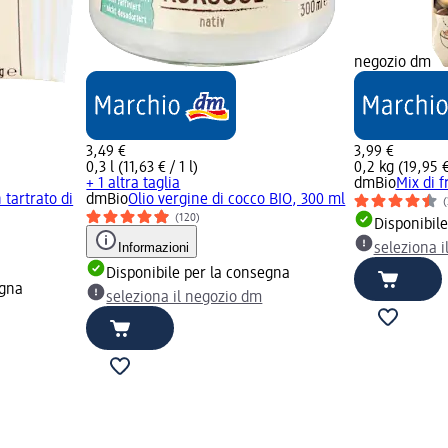
negozio dm
3,49 €
3,99 €
0,3 l (11,63 € / 1 l)
0,2 kg (19,95 €
+ 1 altra taglia
dmBio
Mix di f
 tartrato di
dmBio
Olio vergine di cocco BIO, 300 ml
(
(120)
Disponibil
Informazioni
seleziona 
Disponibile per la consegna
egna
seleziona il negozio dm