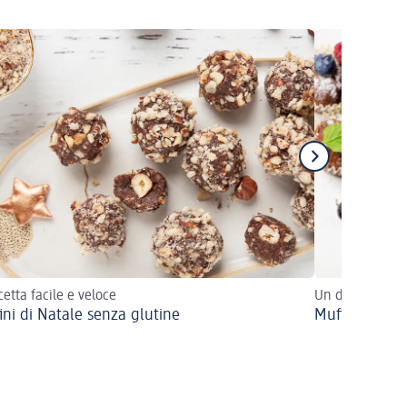
cetta facile e veloce
Un dessert nata
ini di Natale senza glutine
Muffin alla c