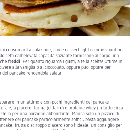
uoi consumarli a colazione, come dessert light o come spuntino
dolcetti dall'elevata capacità saziante forniscono al corpo una
che
freddi
. Per quanto riguarda i gusti, a te la scelta! Ottime in
lvere alla vaniglia o al cioccolato, oppure puoi optare per
ta dei pancake rendendola salata.
reparare in un attimo e con pochi ingredienti dei pancake
a e, a piacere, farina (di farro) e proteine whey (in tutto circa
pastella per una porzione abbondante. Manca solo un pizzico di
 ottenere dei pancake particolarmente soffici, basta aggiungere
 pancake, frutta o sciroppo d'acero sono l'ideale. Un consiglio per