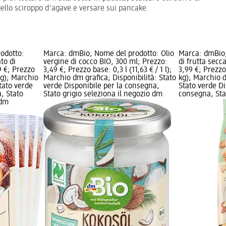
dello sciroppo d'agave e versare sui pancake.
odotto:
Marca: dmBio; Nome del prodotto: Olio
Marca: dmBio;
ato di
vergine di cocco BIO, 300 ml; Prezzo:
di frutta secc
9 €; Prezzo
3,49 €; Prezzo base: 0,3 l (11,63 € / 1 l);
3,99 €; Prezzo
kg); Marchio
Marchio dm grafica; Disponibilità: Stato
kg); Marchio d
Stato verde
verde Disponibile per la consegna,
Stato verde Di
, Stato
Stato grigio seleziona il negozio dm
consegna, Stat
 dm