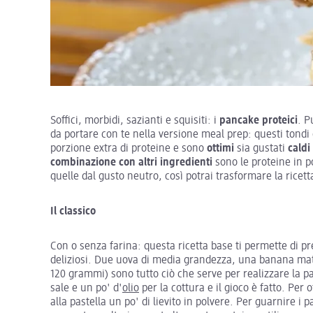
Soffici, morbidi, sazianti e squisiti: i
pancake proteici
. P
da portare con te nella versione meal prep: questi tondi 
porzione extra di proteine e sono
ottimi
sia gustati
caldi
combinazione con altri ingredienti
sono le proteine in po
quelle dal gusto neutro, così potrai trasformare la ricet
Il classico
Con o senza farina: questa ricetta base ti permette di p
deliziosi. Due uova di media grandezza, una banana matur
120 grammi) sono tutto ciò che serve per realizzare la 
sale e un po' d'
olio
per la cottura e il gioco è fatto. Per
alla pastella un po' di lievito in polvere. Per guarnire i