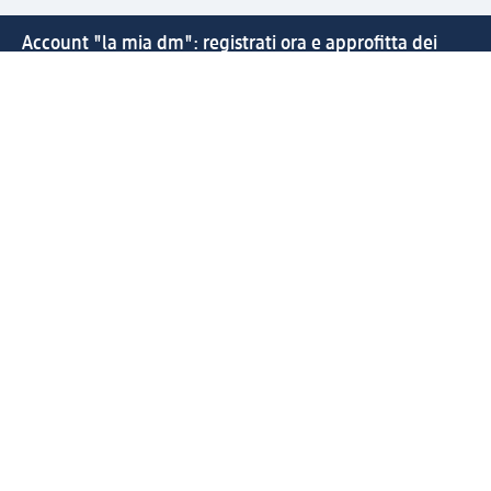
Account "la mia dm": registrati ora e approfitta dei
vantaggi
(1) Spedizione gratuita per ordini superiori a 49 € e ritiro
express sempre gratuito effettuando un ordine con un
account "la mia dm"
Reso facile e veloce
Offerte e suggerimenti su misura per te
Crea il tuo account "la mia dm"
Aiuto e contatti
Servizi
Servizio clienti
Spedizione e consegna
Reso e rimborso