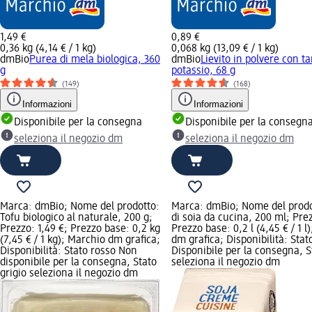
1,49 €
0,89 €
0,36 kg (4,14 € / 1 kg)
0,068 kg (13,09 € / 1 kg)
dmBio
Purea di mela biologica, 360
dmBio
Lievito in polvere con ta
g
potassio, 68 g
(149)
(168)
Informazioni
Informazioni
Disponibile per la consegna
Disponibile per la consegn
seleziona il negozio dm
seleziona il negozio dm
Marca: dmBio; Nome del prodotto:
Marca: dmBio; Nome del prod
Tofu biologico al naturale, 200 g;
di soia da cucina, 200 ml; Pre
Prezzo: 1,49 €; Prezzo base: 0,2 kg
Prezzo base: 0,2 l (4,45 € / 1 l
(7,45 € / 1 kg); Marchio dm grafica;
dm grafica; Disponibilità: Stat
Disponibilità: Stato rosso Non
Disponibile per la consegna, S
disponibile per la consegna, Stato
seleziona il negozio dm
grigio seleziona il negozio dm