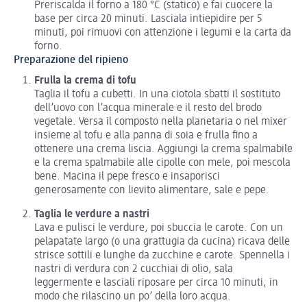
Preriscalda il forno a 180 °C (statico) e fai cuocere la
base per circa 20 minuti. Lasciala intiepidire per 5
minuti, poi rimuovi con attenzione i legumi e la carta da
forno.
Preparazione del ripieno
Frulla la crema di tofu
Taglia il tofu a cubetti. In una ciotola sbatti il sostituto
dell’uovo con l’acqua minerale e il resto del brodo
vegetale. Versa il composto nella planetaria o nel mixer
insieme al tofu e alla panna di soia e frulla fino a
ottenere una crema liscia. Aggiungi la crema spalmabile
e la crema spalmabile alle cipolle con mele, poi mescola
bene. Macina il pepe fresco e insaporisci
generosamente con lievito alimentare, sale e pepe.
Taglia le verdure a nastri
Lava e pulisci le verdure, poi sbuccia le carote. Con un
pelapatate largo (o una grattugia da cucina) ricava delle
strisce sottili e lunghe da zucchine e carote. Spennella i
nastri di verdura con 2 cucchiai di olio, sala
leggermente e lasciali riposare per circa 10 minuti, in
modo che rilascino un po’ della loro acqua.