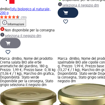
Disponibile per la consegn
seleziona il negozio dm
dmBio
Tofu biologico al naturale,
200 g
(155)
Informazioni
Non disponibile per la consegna
seleziona il negozio dm
Marca: dmBio; Nome del prodotto:
Marca: dmBio; Nome del prod
Crema salata BIO alle erbe
spalmabile BIO alle cipolle co
aromatiche del giardino, 180 g;
g; Prezzo: 1,99 €; Prezzo base:
Prezzo: 1,99 €; Prezzo base: 0,18 kg
(13,27 € / 1 kg); Marchio dm gr
(11,06 € / 1 kg); Marchio dm grafica;
Disponibilità: Stato verde Disp
Disponibilità: Stato verde
la consegna, Stato grigio selez
Disponibile per la consegna, Stato
negozio dm
grigio seleziona il negozio dm