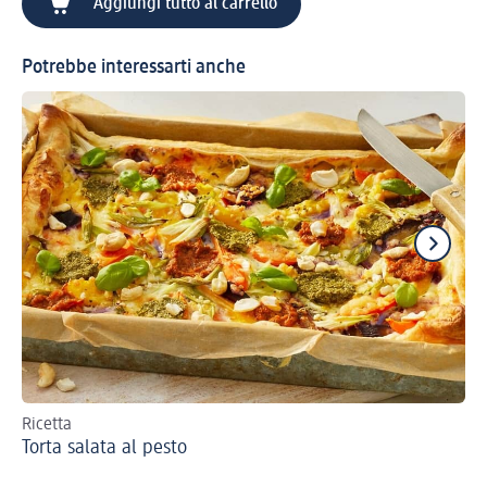
Aggiungi tutto al carrello
Potrebbe interessarti anche
Ricetta
Sco
Torta salata al pesto
Gi