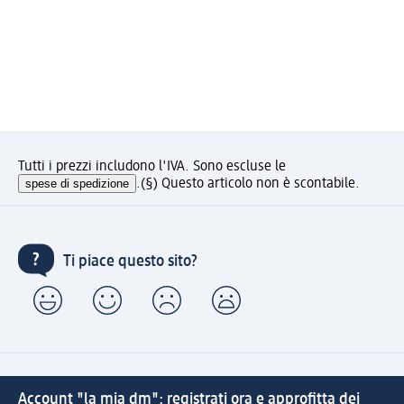
Tutti i prezzi includono l'IVA. Sono escluse le
spese di spedizione
.
(§) Questo articolo non è scontabile.
Ti piace questo sito?
Account "la mia dm": registrati ora e approfitta dei