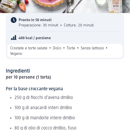
Pronto in 50 minuti
Preparazione: 30 minuti
•
Cottura: 20 minuti
400 kcal / porzione
•
•
•
•
Crostate e torte salate
Dolci
Torte
Senza lattosio
Vegano
Ingredienti
per 10 persone (1 torta)
Per la base croccante vegana
250 g di fiocchi d’avena dmBio
100 g di anacardi interi dmBio
100 g di mandorle intere dmBio
80 g di olio di cocco dmBio, fuso