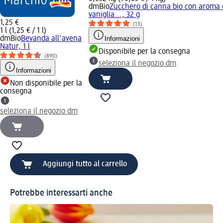
dmBio
Zucchero di canna bio con aroma 
vaniglia..., 32 g
1,25 €
(13)
1 l (1,25 € / 1 l)
dmBio
Bevanda all'avena
Informazioni
Natur, 1 l
Disponibile per la consegna
(890)
seleziona il negozio dm
Informazioni
Non disponibile per la
consegna
seleziona il negozio dm
Aggiungi tutto al carrello
Potrebbe interessarti anche