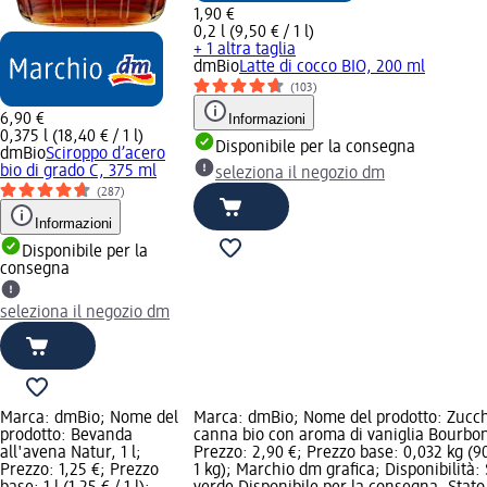
1,90 €
0,2 l (9,50 € / 1 l)
+ 1 altra taglia
dmBio
Latte di cocco BIO, 200 ml
(103)
6,90 €
Informazioni
0,375 l (18,40 € / 1 l)
Disponibile per la consegna
dmBio
Sciroppo d’acero
bio di grado C, 375 ml
seleziona il negozio dm
(287)
Informazioni
Disponibile per la
consegna
seleziona il negozio dm
Marca: dmBio; Nome del
Marca: dmBio; Nome del prodotto: Zucch
prodotto: Bevanda
canna bio con aroma di vaniglia Bourbon
all'avena Natur, 1 l;
Prezzo: 2,90 €; Prezzo base: 0,032 kg (90
Prezzo: 1,25 €; Prezzo
1 kg); Marchio dm grafica; Disponibilità: 