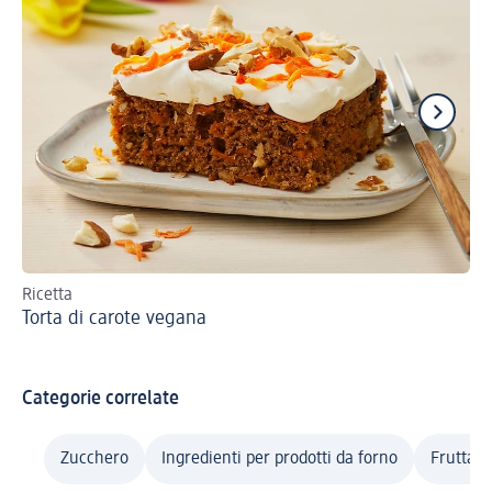
Ricetta
Ric
Torta di carote vegana
To
pe
Categorie correlate
Zucchero
Ingredienti per prodotti da forno
Frutta d