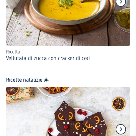
Ricetta
Ric
Vellutata di zucca con cracker di ceci
Zu
Ricette natalizie 🎄