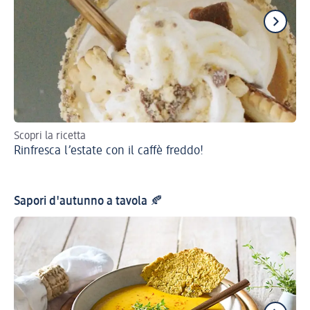
Scopri la ricetta
Una
Rinfresca l’estate con il caffè freddo!
Pa
Sapori d'autunno a tavola 🍂