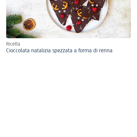
Ricetta
Ric
Cioccolata natalizia spezzata a forma di renna
Pr