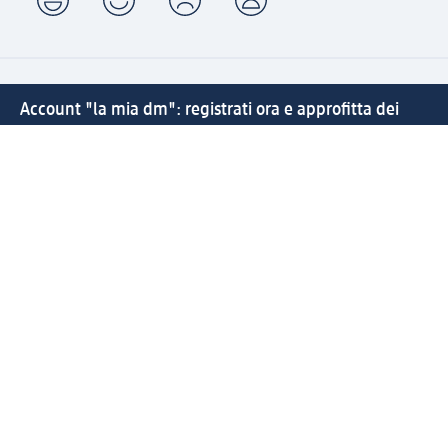
Account "la mia dm": registrati ora e approfitta dei
vantaggi
(1) Spedizione gratuita per ordini superiori a 20 € e ritiro
express sempre gratuito effettuando un ordine con un
account "la mia dm"
Reso facile e veloce
Offerte e suggerimenti su misura per te
Crea il tuo account "la mia dm"
Aiuto e contatti