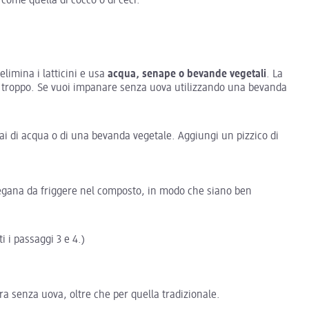
 come quella di cocco o di ceci.
imina i latticini e usa
acqua, senape o bevande vegetali
. La
re troppo. Se vuoi impanare senza uova utilizzando una bevanda
ai di acqua o di una bevanda vegetale. Aggiungi un pizzico di
 vegana da friggere nel composto, in modo che siano ben
i i passaggi 3 e 4.)
a senza uova, oltre che per quella tradizionale.