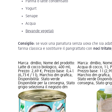
Panna o latte condensato
Yogurt
Senape
Acqua
Bevande vegetali
Consiglio:
se vuoi una panatura senza uova che sia ada
farina classica e sostituire il pangrattato con
noci tritat
Marca: dmBio; Nome del prodotto:
Marca: dmBio; Nome 
Latte di cocco biologico, 400 ml;
Acqua di cocco, 1 l; 
Prezzo: 2,69 €; Prezzo base: 0,4 l
Prezzo base: 1 l (2,99 
(6,73 € / 1 l); Marchio dm grafica;
Marchio dm grafica; 
Disponibilità: Stato verde
Stato verde Disponibi
Disponibile per la consegna, Stato
consegna, Stato grigi
grigio seleziona il negozio dm