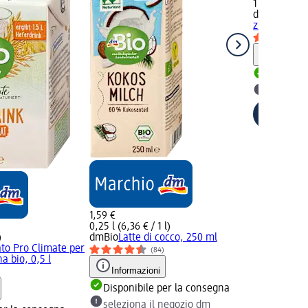
1 l (1,49 € / 1
dmBio
Bevan
zucchero, 1 
Informaz
Disponib
selezion
1,59 €
0,25 l (6,36 € / 1 l)
)
dmBio
Latte di cocco, 250 ml
to Pro Climate per
(84)
a bio, 0,5 l
Informazioni
)
Disponibile per la consegna
seleziona il negozio dm