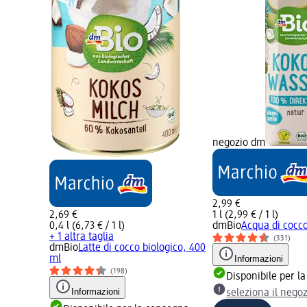
negozio dm
2,99 €
2,69 €
1 l (2,99 € / 1 l)
0,4 l (6,73 € / 1 l)
dmBio
Acqua di cocco,
+ 1 altra taglia
(331)
dmBio
Latte di cocco biologico, 400
ml
Informazioni
(198)
Disponibile per l
Informazioni
seleziona il nego