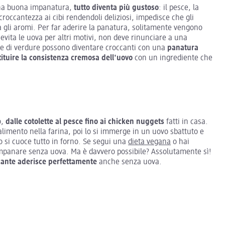
na buona impanatura,
tutto diventa più gustoso
: il pesce, la
roccantezza ai cibi rendendoli deliziosi, impedisce che gli
a gli aromi. Per far aderire la panatura, solitamente vengono
vita le uova per altri motivi, non deve rinunciare a una
tte di verdure possono diventare croccanti con una
panatura
tituire la consistenza cremosa dell'uovo
con un ingrediente che
o,
dalle cotolette al pesce fino ai chicken nuggets
fatti in casa.
 alimento nella farina, poi lo si immerge in un uovo sbattuto e
e o si cuoce tutto in forno. Se segui una
dieta vegana
o hai
impanare senza uova. Ma è davvero possibile? Assolutamente sì!
cante aderisce perfettamente
anche senza uova.