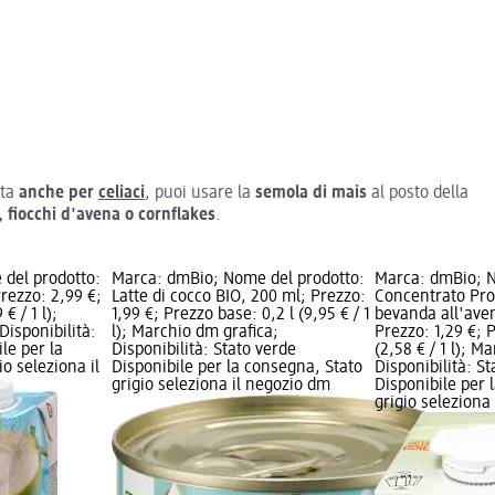
tta
anche per
celiaci
, puoi usare la
semola di mais
al posto della
e, fiocchi d'avena o cornflakes
.
del prodotto:
Marca: dmBio; Nome del prodotto:
Marca: dmBio; N
Prezzo: 2,99 €;
Latte di cocco BIO, 200 ml; Prezzo:
Concentrato Pro
€ / 1 l);
1,99 €; Prezzo base: 0,2 l (9,95 € / 1
bevanda all'aven
Disponibilità:
l); Marchio dm grafica;
Prezzo: 1,29 €; 
le per la
Disponibilità: Stato verde
(2,58 € / 1 l); M
o seleziona il
Disponibile per la consegna, Stato
Disponibilità: S
grigio seleziona il negozio dm
Disponibile per 
grigio seleziona