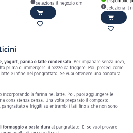
Disponibile p
seleziona il negozio dm
seleziona il 
icini
te, yogurt, panna o latte condensato
. Per impanare senza uova,
elto prima di immergerci il pezzo da friggere. Poi, procedi come
 latte e infine nel pangrattato. Se vuoi ottenere una panatura
 incorporando la farina nel latte. Poi, puoi aggiungere le
na consistenza densa. Una volta preparato il composto,
l pangrattato e friggili su entrambi i lati fino a che non sono
di
formaggio a pasta dura
al pangrattato. E, se vuoi provare