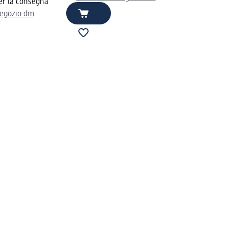
er la consegna
negozio dm