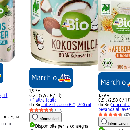
1,99 €
 1 l
0,2 l (9,95 € / 1 l)
1,29 €
+ 1 altra taglia
0,5 l (2,58 € / 1 l
dmBio
Latte di cocco BIO, 200 ml
dmBio
Concentra
bevanda all'aven
(103)
(27
a consegna
Informazioni
Informazioni
zio dm
Disponibile per la consegna