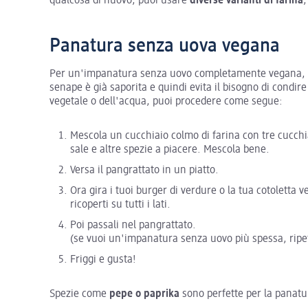
qualcosa di nuovo, puoi usare
diverse varianti di farina
,
Panatura senza uova vegana
Per un'impanatura senza uovo completamente vegana, el
senape è già saporita e quindi evita il bisogno di condi
vegetale o dell'acqua, puoi procedere come segue:
Mescola un cucchiaio colmo di farina con tre cucchi
sale e altre spezie a piacere. Mescola bene.
Versa il pangrattato in un piatto.
Ora gira i tuoi burger di verdure o la tua cotoletta
ricoperti su tutti i lati.
Poi passali nel pangrattato.
(se vuoi un'impanatura senza uovo più spessa, ripet
Friggi e gusta!
Spezie come
pepe o paprika
sono perfette per la panatur