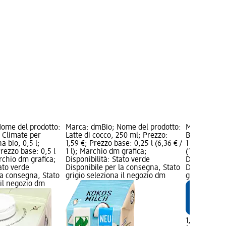
ome del prodotto:
Marca: dmBio; Nome del prodotto:
Marca: dmBi
 Climate per
Latte di cocco, 250 ml; Prezzo:
Bevanda all
a bio, 0,5 l;
1,59 €; Prezzo base: 0,25 l (6,36 € /
1 l; Prezzo: 
Prezzo base: 0,5 l
1 l); Marchio dm grafica;
(1,49 € / 1 
archio dm grafica;
Disponibilità: Stato verde
Disponibilit
tato verde
Disponibile per la consegna, Stato
Disponibile
la consegna, Stato
grigio seleziona il negozio dm
grigio selez
 il negozio dm
1,49 €