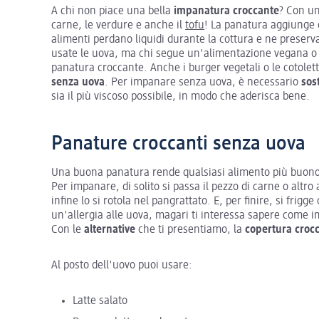
A chi non piace una bella
impanatura croccante
? Con u
carne, le verdure e anche il
tofu
! La panatura aggiunge c
alimenti perdano liquidi durante la cottura e ne preserv
usate le uova, ma chi segue un'alimentazione vegana o e
panatura croccante. Anche i burger vegetali o le cotole
senza uova
. Per impanare senza uova, è necessario
sos
sia il più viscoso possibile, in modo che aderisca bene.
Panature croccanti senza uova
Una buona panatura rende qualsiasi alimento più buon
Per impanare, di solito si passa il pezzo di carne o altro
infine lo si rotola nel pangrattato. E, per finire, si frigg
un'allergia alle uova, magari ti interessa sapere come 
Con le
alternative
che ti presentiamo, la
copertura croc
Al posto dell'uovo puoi usare:
Latte salato