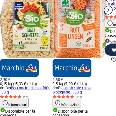
0,15 kg
+ 0 alt
dmBio
g
I
Dis
conse
sel
2,30 €
2,50 €
0,15 kg (15,33 € / 1 kg)
0,5 kg (5,00 € / 1 kg)
dmBio
Bocconcini di soia BIO,
dmBio
Lenticchie rosse
150 g
biologiche, 500 g
(170)
(193)
Informazioni
Informazioni
Disponibile per la
Disponibile per la
consegna
consegna