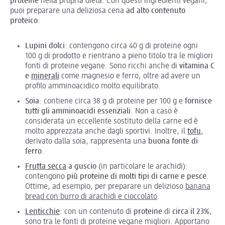
proteine
nella propria dieta. Con questi ingredienti vegani,
puoi preparare una deliziosa cena
ad alto contenuto
proteico
:
Lupini dolci
: contengono circa 40 g di proteine ogni
100 g di prodotto e rientrano a pieno titolo tra le migliori
fonti di proteine vegane. Sono ricchi anche di
vitamina C
e
minerali
come magnesio e ferro, oltre ad avere un
profilo amminoacidico molto equilibrato.
Soia
: contiene circa 38 g di proteine per 100 g e
fornisce
tutti gli amminoacidi essenziali
. Non a caso è
considerata un eccellente sostituto della carne ed è
molto apprezzata anche dagli sportivi. Inoltre, il
tofu
,
derivato dalla soia, rappresenta una
buona fonte di
ferro
.
Frutta secca
a guscio
(in particolare le arachidi):
contengono
più proteine di molti tipi di carne e pesce
.
Ottime, ad esempio, per preparare un delizioso
banana
bread con burro di arachidi e cioccolato
.
Lenticchie
: con un contenuto di
proteine
di
circa il 23%
,
sono tra le fonti di proteine vegane migliori. Apportano