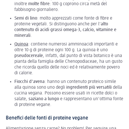
inoltre
molte fibre
: 100 g coprono circa metà del
fabbisogno giornaliero.
Semi di lino
: molto apprezzati come fonte di fibre e
proteine vegetali. Si distinguono anche per l'
alto
contenuto di acidi grassi omega-3, calcio, vitamine e
minerali
.
Quinoa
: contiene numerosi amminoacidi importanti e
oltre 10 g di proteine ogni 100 g. La quinoa è uno
pseudocereale
, infatti, dal punto di vista botanico è una
pianta della famiglia delle Chenopodiaceae, ha un gusto
che ricorda quello delle noci ed è relativamente povero
di calorie.
Fiocchi d'avena
: hanno un contenuto proteico simile
alla quinoa sono uno degli
ingredienti più versatili
della
cucina vegana. Possono essere usati in ricette dolci o
salate,
saziano a lungo
e rappresentano un'ottima fonte
di proteine vegane.
Benefici delle fonti di proteine vegane
Alimentazione senza carne? No problem! Per seguire una