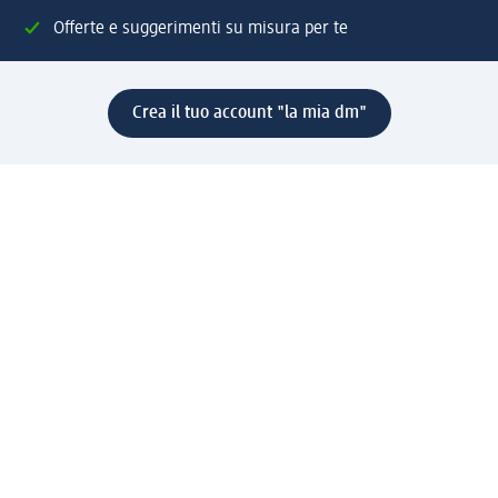
Offerte e suggerimenti su misura per te
Crea il tuo account "la mia dm"
Aiuto e contatti
Servizi
Servizio clienti
Spedizione e consegna
Reso e rimborso
L'azienda
La nostra azienda
Corporate Responsibility
Lavora con noi
Press e news
Espansione
Un mondo di prodotti
Il mondo dm