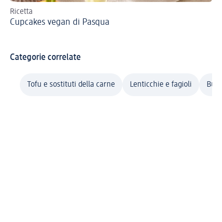
Ricetta
Ric
Cupcakes vegan di Pasqua
Mo
Categorie correlate
Tofu e sostituti della carne
Lenticchie e fagioli
Bulg