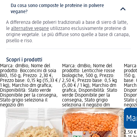
Da cosa sono composte le proteine in polvere
vegane?
A differenza delle polveri tradizionali a base di siero di latte,
le
alternative vegane
utilizzano esclusivamente proteine di
origine vegetale. Le più diffuse sono quelle a base di canapa,
pisello e riso.
Scopri i prodotti
Marca: dmBio; Nome del
Marca: dmBio; Nome del
Marca
prodotto: Bocconcini di soia
prodotto: Lenticchie rosse
prodot
BIO, 150 g; Prezzo: 2,30 €;
biologiche, 500 g; Prezzo:
150 g;
Prezzo base: 0,15 kg (15,33 € /
2,50 €; Prezzo base: 0,5 kg
base: 0
1 kg); Marchio dm grafica;
(5,00 € / 1 kg); Marchio dm
Marchi
Disponibilità: Stato verde
grafica; Disponibilità: Stato
Dispon
Disponibile per la consegna,
verde Disponibile per la
Dispon
Stato grigio seleziona il
consegna, Stato grigio
Stato 
negozio dm
seleziona il negozio dm
negoz
2,50 €