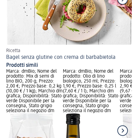
Ricetta
Una
Bagel senza glutine con crema di barbabietola
Pa
Prodotti simili
Marca: dmBio; Nome del
Marca: dmBio; Nome del
Marca: 
prodotto: Mix di semi di
prodotto: Olio di lino
prodotto
lino BIO, 200 g; Prezzo:
biologico, 250 ml; Prezzo:
biologici
2,00 €; Prezzo base: 0,2 kg
1,90 €; Prezzo base: 0,25 l
2,90 €; 
(10,00 € / 1 kg); Marchio dm
(7,60 € / 1 l); Marchio dm
(9,67 € /
grafica; Disponibilità: Stato
grafica; Disponibilità: Stato
grafica; 
verde Disponibile per la
verde Disponibile per la
verde Dis
consegna, Stato grigio
consegna, Stato grigio
consegna
seleziona il negozio dm
seleziona il negozio dm
selezion