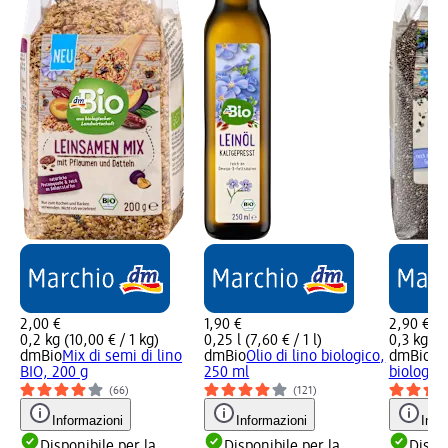
2,00 €
1,90 €
2,90 €
0,2 kg (10,00 € / 1 kg)
0,25 l (7,60 € / 1 l)
0,3 kg (9
dmBio
Mix di semi di lino
dmBio
Olio di lino biologico,
dmBio
Se
BIO, 200 g
250 ml
biologici
(66)
(121)
Informazioni
Informazioni
Info
Disponibile per la
Disponibile per la
Dispon