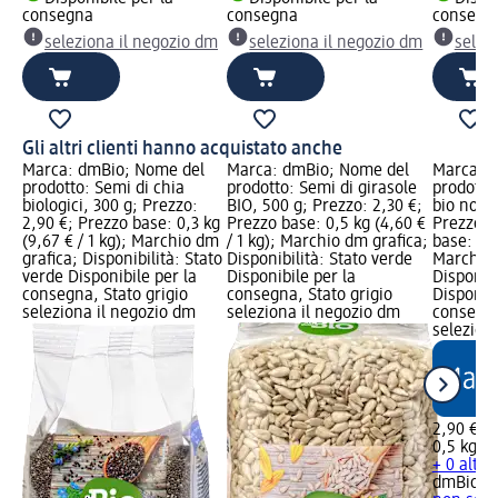
consegna
consegna
consegn
seleziona il negozio dm
seleziona il negozio dm
selez
Gli altri clienti hanno acquistato anche
Marca: dmBio; Nome del
Marca: dmBio; Nome del
Marca: 
prodotto: Semi di chia
prodotto: Semi di girasole
prodotto
biologici, 300 g; Prezzo:
BIO, 500 g; Prezzo: 2,30 €;
bio non s
2,90 €; Prezzo base: 0,3 kg
Prezzo base: 0,5 kg (4,60 €
Prezzo: 
(9,67 € / 1 kg); Marchio dm
/ 1 kg); Marchio dm grafica;
base: 0,5
grafica; Disponibilità: Stato
Disponibilità: Stato verde
Marchio 
verde Disponibile per la
Disponibile per la
Disponibi
consegna, Stato grigio
consegna, Stato grigio
Disponibi
seleziona il negozio dm
seleziona il negozio dm
consegna
selezion
2,90 €
0,5 kg (5
+ 0 altre
dmBio
Se