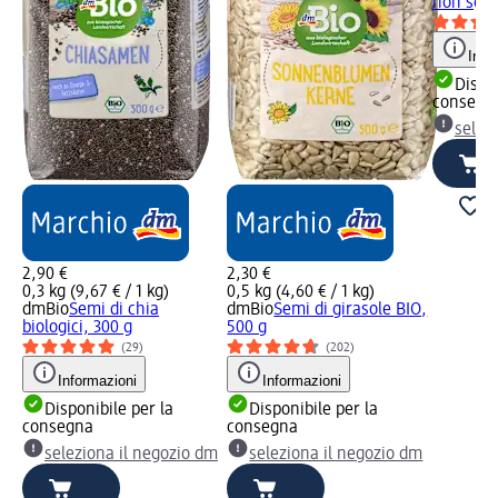
non sgus
Info
Dispon
consegn
selez
2,90 €
2,30 €
0,3 kg (9,67 € / 1 kg)
0,5 kg (4,60 € / 1 kg)
dmBio
Semi di chia
dmBio
Semi di girasole BIO,
biologici, 300 g
500 g
(29)
(202)
Informazioni
Informazioni
Disponibile per la
Disponibile per la
consegna
consegna
seleziona il negozio dm
seleziona il negozio dm