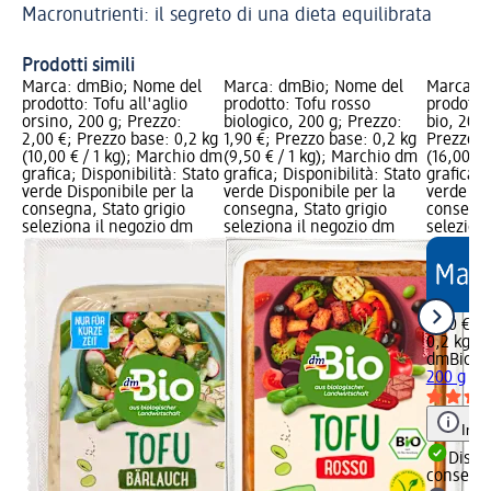
Macronutrienti: il segreto di una dieta equilibrata
ra
Fo
Prodotti simili
Marca: dmBio; Nome del
Marca: dmBio; Nome del
Marca: 
prodotto: Tofu all'aglio
prodotto: Tofu rosso
prodotto
orsino, 200 g; Prezzo:
biologico, 200 g; Prezzo:
bio, 200 
2,00 €; Prezzo base: 0,2 kg
1,90 €; Prezzo base: 0,2 kg
Prezzo b
(10,00 € / 1 kg); Marchio dm
(9,50 € / 1 kg); Marchio dm
(16,00 € 
grafica; Disponibilità: Stato
grafica; Disponibilità: Stato
grafica; 
verde Disponibile per la
verde Disponibile per la
verde Dis
consegna, Stato grigio
consegna, Stato grigio
consegna
seleziona il negozio dm
seleziona il negozio dm
selezion
3,20 €
0,2 kg (1
dmBio
Ma
200 g
Info
Dispon
consegn