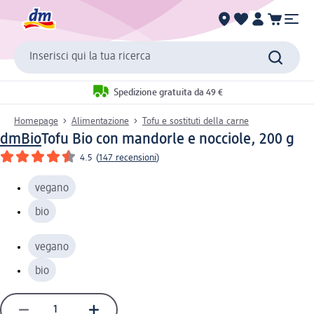
Inserisci qui la tua ricerca
Spedizione gratuita da 49 €
Homepage
Alimentazione
Tofu e sostituti della carne
dmBio
Tofu Bio con mandorle e nocciole, 200 g
4.5
(
147 recensioni
)
vegano
bio
vegano
bio