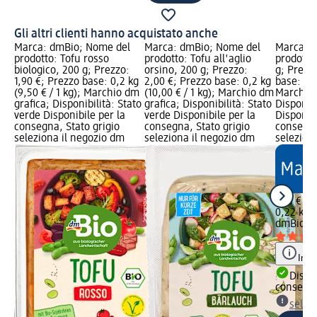
Gli altri clienti hanno acquistato anche
Marca: dmBio; Nome del
Marca: dmBio; Nome del
Marca: 
prodotto: Tofu rosso
prodotto: Tofu all'aglio
prodotto:
biologico, 200 g; Prezzo:
orsino, 200 g; Prezzo:
g; Prezzo
1,90 €; Prezzo base: 0,2 kg
2,00 €; Prezzo base: 0,2 kg
base: 0,2
(9,50 € / 1 kg); Marchio dm
(10,00 € / 1 kg); Marchio dm
Marchio 
grafica; Disponibilità: Stato
grafica; Disponibilità: Stato
Disponibi
verde Disponibile per la
verde Disponibile per la
Disponibi
consegna, Stato grigio
consegna, Stato grigio
consegna
seleziona il negozio dm
seleziona il negozio dm
selezion
1,30 €
0,22 kg (
dmBio
Ce
Info
Dispon
consegn
selez