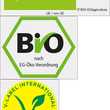
IT-BIO-013
agricoltura
UE / non UE