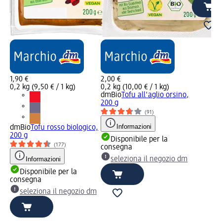
1,90 €
2,00 €
0,2 kg (9,50 € / 1 kg)
0,2 kg (10,00 € / 1 kg)
dmBio
Tofu all'aglio orsino,
200 g
(91)
Informazioni
dmBio
Tofu rosso biologico,
200 g
Disponibile per la
(177)
consegna
Informazioni
seleziona il negozio dm
Disponibile per la
consegna
seleziona il negozio dm