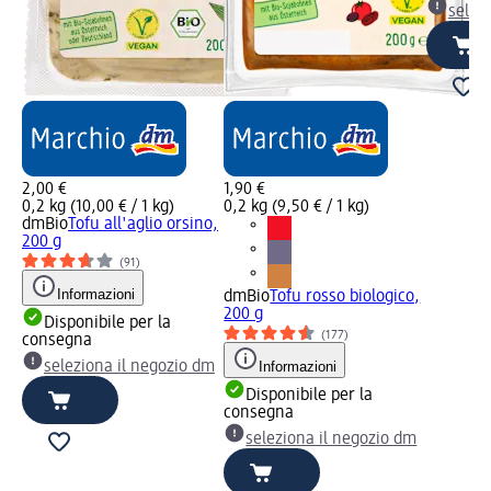
selez
2,00 €
1,90 €
0,2 kg (10,00 € / 1 kg)
0,2 kg (9,50 € / 1 kg)
dmBio
Tofu all'aglio orsino,
200 g
(91)
Informazioni
dmBio
Tofu rosso biologico,
200 g
Disponibile per la
(177)
consegna
seleziona il negozio dm
Informazioni
Disponibile per la
consegna
seleziona il negozio dm