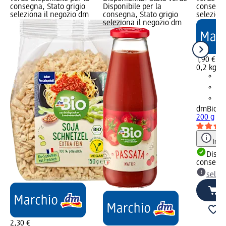
consegna, Stato grigio
Disponibile per la
consegna
seleziona il negozio dm
consegna, Stato grigio
selezion
seleziona il negozio dm
1,90 €
0,2 kg (9
dmBio
To
200 g
Info
Dispon
consegn
selez
2,30 €