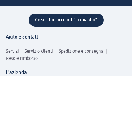
Crea il tuo account "la mia dm"
Aiuto e contatti
Servizi
Servizio clienti
Spedizione e consegna
Reso e rimborso
L'azienda
La nostra azienda
Corporate Responsibility
Lavora con noi
Press e news
Espansione
Un mondo di prodotti
Il mondo dm
Punti vendita
Il nostro Journal