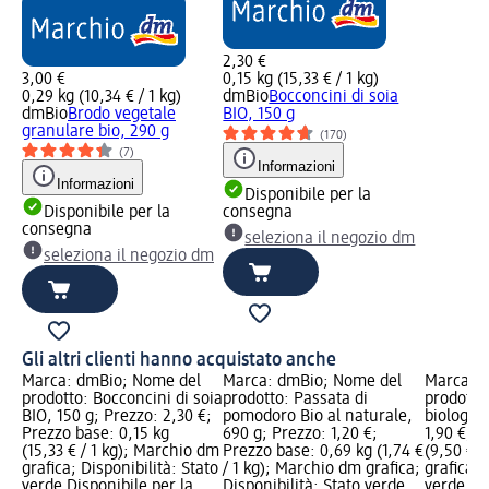
2,30 €
3,00 €
0,15 kg (15,33 € / 1 kg)
0,29 kg (10,34 € / 1 kg)
dmBio
Bocconcini di soia
dmBio
Brodo vegetale
BIO, 150 g
granulare bio, 290 g
(170)
(7)
Informazioni
Informazioni
Disponibile per la
Disponibile per la
consegna
consegna
seleziona il negozio dm
seleziona il negozio dm
Gli altri clienti hanno acquistato anche
Marca: dmBio; Nome del
Marca: dmBio; Nome del
Marca: 
prodotto: Bocconcini di soia
prodotto: Passata di
prodotto
BIO, 150 g; Prezzo: 2,30 €;
pomodoro Bio al naturale,
biologico
Prezzo base: 0,15 kg
690 g; Prezzo: 1,20 €;
1,90 €; P
(15,33 € / 1 kg); Marchio dm
Prezzo base: 0,69 kg (1,74 €
(9,50 € /
grafica; Disponibilità: Stato
/ 1 kg); Marchio dm grafica;
grafica; 
verde Disponibile per la
Disponibilità: Stato verde
verde Dis