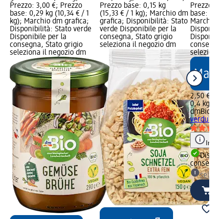
Prezzo: 3,00 €; Prezzo
Prezzo base: 0,15 kg
Prezzo: 
base: 0,29 kg (10,34 € / 1
(15,33 € / 1 kg); Marchio dm
base: 0,4
kg); Marchio dm grafica;
grafica; Disponibilità: Stato
Marchio 
Disponibilità: Stato verde
verde Disponibile per la
Disponibi
Disponibile per la
consegna, Stato grigio
Disponibi
consegna, Stato grigio
seleziona il negozio dm
consegna
seleziona il negozio dm
selezion
2,50 €
0,4 kg (6
dmBio
Zu
verdure 
Info
Dispon
consegn
selez