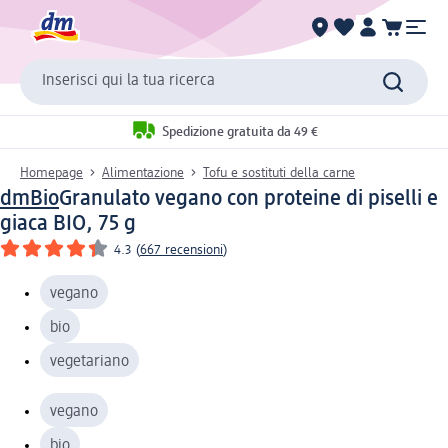
Inserisci qui la tua ricerca
Spedizione gratuita da 49 €
Homepage
Alimentazione
Tofu e sostituti della carne
dmBio
Granulato vegano con proteine di piselli e
giaca BIO, 75 g
4.3
(
667 recensioni
)
vegano
bio
vegetariano
vegano
bio