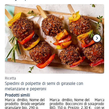
Ricetta
Ec
Spiedini di polpette di semi di girasole con
Al
melanzane e peperoni
Prodotti simili
Marca: dmBio; Nome del
Marca: dmBio; Nome del
Marca: 
prodotto: Brodo vegetale
prodotto: Bocconcini di soia
prodotto:
granulare bio, 290 g;
BIO, 150 g; Prezzo: 2,30 €;
con verd