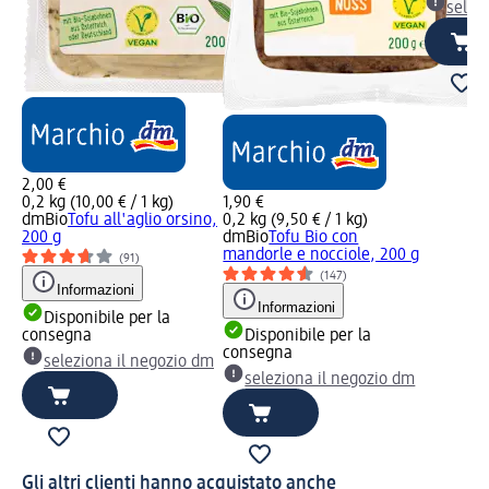
selez
2,00 €
0,2 kg (10,00 € / 1 kg)
1,90 €
dmBio
Tofu all'aglio orsino,
0,2 kg (9,50 € / 1 kg)
200 g
dmBio
Tofu Bio con
mandorle e nocciole, 200 g
(91)
(147)
Informazioni
Informazioni
Disponibile per la
consegna
Disponibile per la
consegna
seleziona il negozio dm
seleziona il negozio dm
Gli altri clienti hanno acquistato anche