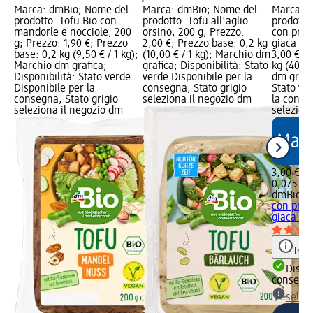
Marca: dmBio; Nome del
Marca: dmBio; Nome del
Marca: 
prodotto: Tofu Bio con
prodotto: Tofu all'aglio
prodotto
mandorle e nocciole, 200
orsino, 200 g; Prezzo:
con prote
g; Prezzo: 1,90 €; Prezzo
2,00 €; Prezzo base: 0,2 kg
giaca BIO
base: 0,2 kg (9,50 € / 1 kg);
(10,00 € / 1 kg); Marchio dm
3,00 €; 
Marchio dm grafica;
grafica; Disponibilità: Stato
kg (40,00
Disponibilità: Stato verde
verde Disponibile per la
dm grafic
Disponibile per la
consegna, Stato grigio
Stato ve
consegna, Stato grigio
seleziona il negozio dm
la conse
seleziona il negozio dm
selezion
3,00 €
0,075 kg 
dmBio
Gr
con prote
giaca...,
Info
Dispon
consegn
selez