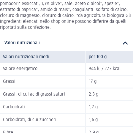
pomodori* essiccati, 1,3% olive*, sale, aceto d'alcol*, spezie*,
estratto di paprica*, amido di mais*, coagulanti: solfato di calcio,
cloruro di magnesio, cloruro di calcio. *da agricoltura biologica Gli
ingredienti elencati nello shop online possono differire da quelli
riportati sulla confezione.
Valori nutrizionali
Valori nutrizionali medi
per 100 g
Valore energetico
944 kJ / 277 kcal
Grassi
17 g
Grassi, di cui acidi grassi saturi
2,3 g
Carboidrati
1,7 g
Carboidrati, di cui zuccheri
1,6 g
Fibre
2,9 g