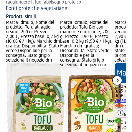
raggiungere il tuo fabbisogno proteico
Gr
Fonti proteiche vegetariane
Prodotti simili
Marca: dmBio; Nome del
Marca: dmBio; Nome del
Marca: 
prodotto: Tofu all'aglio
prodotto: Tofu Bio con
prodotto:
orsino, 200 g; Prezzo:
mandorle e nocciole, 200
vegani, 
2,00 €; Prezzo base: 0,2 kg
g; Prezzo: 1,90 €; Prezzo
2,90 €; 
(10,00 € / 1 kg); Marchio dm
base: 0,2 kg (9,50 € / 1 kg);
kg (11,60
grafica; Disponibilità: Stato
Marchio dm grafica;
dm grafic
verde Disponibile per la
Disponibilità: Stato verde
Stato ve
consegna, Stato grigio
Disponibile per la
la conse
seleziona il negozio dm
consegna, Stato grigio
selezion
seleziona il negozio dm
2,90 €
0,25 kg (
dmBio
Ro
vegani, 
Info
Dispon
consegn