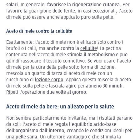
solari
. In generale,
favorisce la rigenerazione cutanea
. Per
favorire la guarigione delle ferite, in casi eccezionali, l'aceto
di mele può essere anche applicato puro sulla pelle.
Aceto di mele contro la cellulite
Esattamente: l'aceto di mele non è efficace solo contro i
brufoli o i calli, ma
anche contro la
cellulite
! La pectina
contenuta nell'aceto di mele
stimola il metabolismo
e può
quindi rassodare il tessuto connettivo. Se vuoi usare l'aceto
di mele per la cura della pelle sotto forma di lozione,
mescola un quarto di tazza di aceto di mele con un
cucchiaino di
lozione corpo
. Applica questa miscela di aceto
di mele sulla pelle e lasciala agire per
almeno 30 minuti
.
Ripeti l'operazione
due volte al giorno
.
Aceto di mele da bere: un alleato per la salute
Non sembra particolarmente invitante, ma i risultati parlano
da soli: l'aceto di mele
regola l'equilibrio acido-base
dell'organismo dall'interno
, creando le condizioni ideali per
una
pelle sana
. Un ulteriore vantaggio è che
stimola la