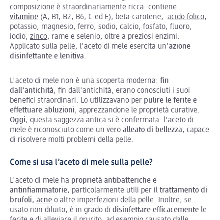
composizione è straordinariamente ricca: contiene
vitamine
(A, B1, B2, B6, C ed E), beta-carotene,
acido folico
,
potassio, magnesio, ferro, sodio, calcio, fosfato, fluoro,
iodio,
zinco
, rame e selenio, oltre a preziosi enzimi.
Applicato sulla pelle, l'aceto di mele esercita un'
azione
disinfettante e lenitiva
.
L'aceto di mele non è una scoperta moderna:
fin
dall'antichità
, fin dall'antichità, erano conosciuti i suoi
benefici straordinari. Lo utilizzavano per
pulire le ferite e
effettuare abluzioni
, apprezzandone le proprietà curative.
Oggi
, questa saggezza antica si è confermata: l'aceto di
mele è riconosciuto come un vero
alleato di bellezza
, capace
di risolvere molti problemi della pelle.
Come si usa l’aceto di mele sulla pelle?
L'aceto di mele ha
proprietà antibatteriche e
antinfiammatorie
, particolarmente utili per il
trattamento di
brufoli,
acne
o altre imperfezioni della pelle. Inoltre, se
usato non diluito, è in grado di
disinfettare efficacemente
le