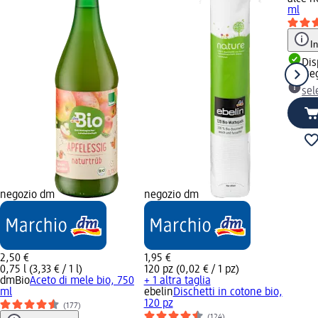
ml
I
Dis
conse
sel
negozio dm
negozio dm
2,50 €
1,95 €
0,75 l (3,33 € / 1 l)
120 pz (0,02 € / 1 pz)
dmBio
Aceto di mele bio, 750
+ 1 altra taglia
ml
ebelin
Dischetti in cotone bio,
120 pz
(177)
(124)