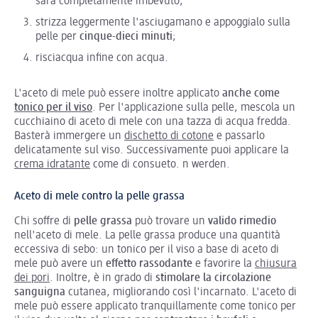
sarà completamente imbevuto;
strizza leggermente l'asciugamano e appoggialo sulla
pelle per
cinque-dieci minuti
;
risciacqua infine con acqua.
L'aceto di mele può essere inoltre applicato
anche come
tonico per il viso
. Per l'applicazione sulla pelle, mescola un
cucchiaino di aceto di mele con una tazza di acqua fredda.
Basterà immergere un
dischetto di cotone
e passarlo
delicatamente sul viso. Successivamente puoi applicare la
crema idratante
come di consueto. n werden.
Aceto di mele contro la pelle grassa
Chi soffre di
pelle grassa
può trovare un
valido rimedio
nell'aceto di mele. La pelle grassa produce una quantità
eccessiva di sebo: un tonico per il viso a base di aceto di
mele può avere un
effetto rassodante
e favorire la
chiusura
dei pori
. Inoltre, è in grado di
stimolare la circolazione
sanguigna
cutanea, migliorando così l'incarnato. L'aceto di
mele può essere applicato tranquillamente come tonico per