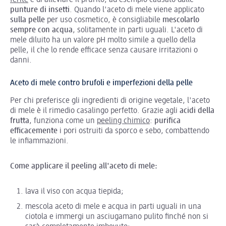
ferite
e di alleviare il prurito, ad esempio causato dalle
punture di insetti
. Quando l'aceto di mele viene applicato
sulla pelle
per uso cosmetico, è consigliabile
mescolarlo
sempre con acqua
, solitamente in parti uguali. L'aceto di
mele diluito ha un valore pH molto simile a quello della
pelle, il che lo rende efficace senza causare irritazioni o
danni.
Aceto di mele contro brufoli e imperfezioni della pelle
Per chi preferisce gli ingredienti di origine vegetale, l'aceto
di mele è il rimedio casalingo perfetto. Grazie agli
acidi della
frutta
, funziona come un
peeling chimico
:
purifica
efficacemente
i pori ostruiti da sporco e sebo, combattendo
le infiammazioni.
Come applicare il peeling all'aceto di mele:
lava il viso con acqua tiepida;
mescola aceto di mele e acqua in parti uguali in una
ciotola e immergi un asciugamano pulito finché non si