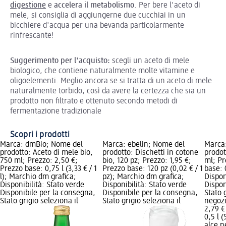
digestione
e
accelera il metabolismo
. Per bere l'aceto di
mele, si consiglia di aggiungerne due cucchiai in un
bicchiere d'acqua per una bevanda particolarmente
rinfrescante!
Suggerimento per l'acquisto:
scegli un aceto di mele
biologico, che contiene naturalmente molte vitamine e
oligoelementi. Meglio ancora se si tratta di un aceto di mele
naturalmente torbido, così da avere la certezza che sia un
prodotto non filtrato e ottenuto secondo metodi di
fermentazione tradizionale
Scopri i prodotti
Marca: dmBio; Nome del
Marca: ebelin; Nome del
Marca:
prodotto: Aceto di mele bio,
prodotto: Dischetti in cotone
prodot
750 ml; Prezzo: 2,50 €;
bio, 120 pz; Prezzo: 1,95 €;
ml; Pr
Prezzo base: 0,75 l (3,33 € / 1
Prezzo base: 120 pz (0,02 € / 1
base: 0
l); Marchio dm grafica;
pz); Marchio dm grafica;
Dispon
Disponibilità: Stato verde
Disponibilità: Stato verde
Dispon
Disponibile per la consegna,
Disponibile per la consegna,
Stato 
Stato grigio seleziona il
Stato grigio seleziona il
negoz
2,79 €
0,5 l (
alce n