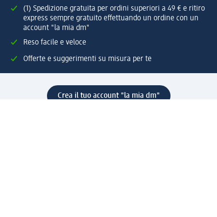
(1) Spedizione gratuita per ordini superiori a 49 € e ritiro
express sempre gratuito effettuando un ordine con un
account "la mia dm"
Reso facile e veloce
Offerte e suggerimenti su misura per te
Crea il tuo account "la mia dm"
Aiuto e contatti
Servizi
Servizio clienti
Spedizione e consegna
Reso e rimborso
L'azienda
La nostra azienda
Corporate Responsibility