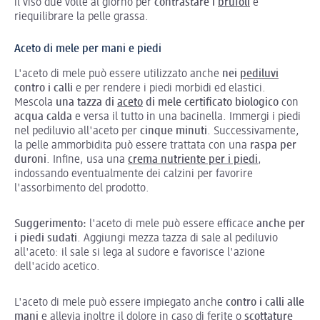
il viso due volte al giorno per
contrastare i
brufoli
e
riequilibrare la pelle grassa.
Aceto di mele per mani e piedi
L'aceto di mele può essere utilizzato anche
nei
pediluvi
contro i calli
e per rendere i piedi morbidi ed elastici.
Mescola
una tazza di
aceto
di mele certificato biologico
con
acqua calda
e versa il tutto in una bacinella. Immergi i piedi
nel pediluvio all'aceto per
cinque minuti
. Successivamente,
la pelle ammorbidita può essere trattata con una
raspa per
duroni
. Infine, usa una
crema nutriente per i piedi
,
indossando eventualmente dei calzini per favorire
l'assorbimento del prodotto.
Suggerimento:
l'aceto di mele può essere efficace
anche per
i piedi sudati
. Aggiungi mezza tazza di sale al pediluvio
all'aceto: il sale si lega al sudore e favorisce l'azione
dell'acido acetico.
L'aceto di mele può essere impiegato anche
contro i calli alle
mani
e allevia inoltre il dolore in caso di ferite o
scottature