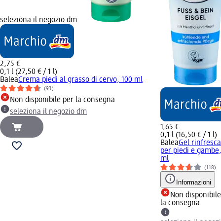
seleziona il negozio dm
2,75 €
0,1 l (27,50 € / 1 l)
Balea
Crema piedi al grasso di cervo, 100 ml
(93)
Non disponibile per la consegna
seleziona il negozio dm
1,65 €
0,1 l (16,50 € / 1 l)
Balea
Gel rinfresc
per piedi e gambe,
ml
(118)
Informazioni
Non disponibile
la consegna