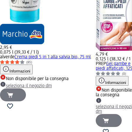
2,95 €
0,075 l (39,33 € / 1 l)
4,79 €
alverde
Crema piedi 5 in 1 alla salvia bio, 75 ml
0,125 l (38,32 € / 1 
(85)
PREP
Gel gambe e
piedi affaticati, 12
Informazioni
(0)
Non disponibile per la consegna
Informazioni
seleziona il negozio dm
Non disponibile
la consegna
seleziona il negoz
dm