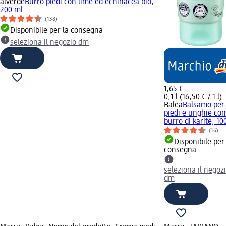
alverde
Burro piedi con lime ed echinacea bio,
200 ml
(138)
Disponibile per la consegna
seleziona il negozio dm
1,65 €
0,1 l (16,50 € / 1 l)
Balea
Balsamo per
piedi e unghie con
burro di karité, 10
(16)
Disponibile per
consegna
seleziona il negoz
dm