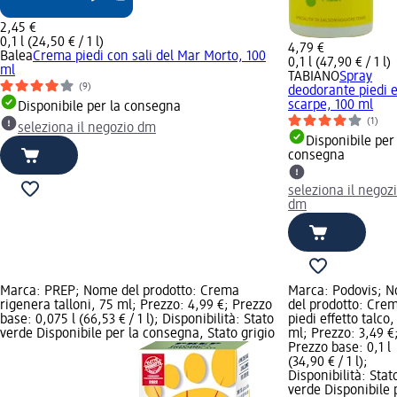
2,45 €
0,1 l (24,50 € / 1 l)
4,79 €
Balea
Crema piedi con sali del Mar Morto, 100
0,1 l (47,90 € / 1 l)
ml
TABIANO
Spray
(9)
deodorante piedi 
scarpe, 100 ml
Disponibile per la consegna
(1)
seleziona il negozio dm
Disponibile per
consegna
seleziona il negoz
dm
Marca: PREP; Nome del prodotto: Crema
Marca: Podovis; 
rigenera talloni, 75 ml; Prezzo: 4,99 €; Prezzo
del prodotto: Cre
base: 0,075 l (66,53 € / 1 l); Disponibilità: Stato
piedi effetto talco,
verde Disponibile per la consegna, Stato grigio
ml; Prezzo: 3,49 €
Prezzo base: 0,1 l
(34,90 € / 1 l);
Disponibilità: Stat
verde Disponibile 