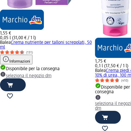
1,55 €
0,05 l (31,00 € / 1 l)
Balea
Crema nutriente per talloni screpolati, 50
ml
(131)
Informazioni
1,75 €
0,1 l (17,50 € / 1 l)
Disponibile per la consegna
Balea
Crema piedi
10% di urea, 100 m
seleziona il negozio dm
(410)
Disponibile per
consegna
seleziona il negoz
dm