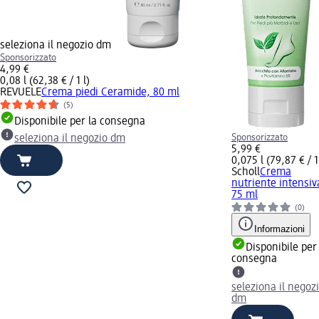
seleziona il negozio dm
Sponsorizzato
4,99 €
0,08 l (62,38 € / 1 l)
REVUELE
Crema piedi Ceramide, 80 ml
(5)
Disponibile per la consegna
Sponsorizzato
seleziona il negozio dm
5,99 €
0,075 l (79,87 € / 1
Scholl
Crema
nutriente intensiv
75 ml
(0)
Informazioni
Disponibile per
consegna
seleziona il negoz
dm