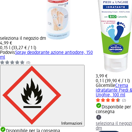
seleziona il negozio dm
4,99 €
0,15 l (33,27 € / 1 l)
Podovis
Spray deodorante azione antiodore, 150
ml
(0)
3,99 €
0,1 l (39,90 € / 1 l)
Glicemille
Crema
idratatante Piedi 
Unghie, 100 ml
(2)
Disponibile per
consegna
Informazioni
seleziona il negoz
dm
Disponibile per la consegna