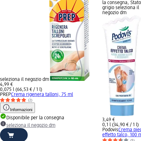
la consegna, Stato
grigio seleziona il
negozio dm
seleziona il negozio dm
4,99 €
0,075 l (66,53 € / 1 l)
PREP
Crema rigenera talloni, 75 ml
(2)
Informazioni
Disponibile per la consegna
3,49 €
0,1 l (34,90 € / 1 l)
seleziona il negozio dm
Podovis
Crema pie
effetto talco, 100 
(5)