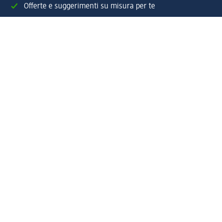
Offerte e suggerimenti su misura per te
Crea il tuo account "la mia dm"
Aiuto e contatti
Servizi
Servizio clienti
Spedizione e consegna
Reso e rimborso
L'azienda
La nostra azienda
Corporate Responsibility
Lavora con noi
Press e news
Espansione
Un mondo di prodotti
Il mondo dm