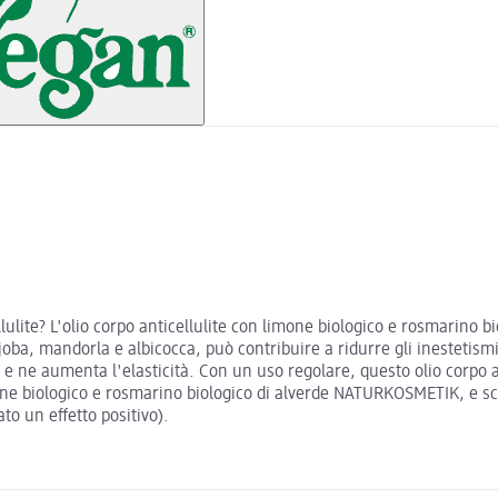
cellulite? L'olio corpo anticellulite con limone biologico e rosmari
joba, mandorla e albicocca, può contribuire a ridurre gli inestetismi
a e ne aumenta l'elasticità. Con un uso regolare, questo olio corpo a
mone biologico e rosmarino biologico di alverde NATURKOSMETIK, e scop
to un effetto positivo).