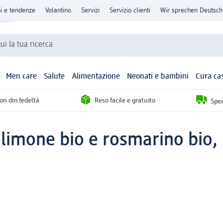
ni e tendenze
Volantino
Servizi
Servizio clienti
Wir sprechen Deutsch
qui la tua ricerca
Men care
Salute
Alimentazione
Neonati e bambini
Cura ca
con dm fedeltà
Reso facile e gratuito
Sped
n limone bio e rosmarino bio,