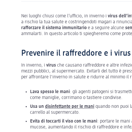
Nei luoghi chiusi come l’ufficio, in inverno i
virus dell’i
a rischio la tua salute e costringendoti magari a rinunci
rafforzare il sistema immunitario
e a seguire alcune
sem
ammalarti. In questo articolo ti spiegheremo come prot
Prevenire il raffreddore e i virus
In inverno, i
virus
che causano raffreddore e altre infezi
mezzi pubblici, al supermercato. Evitarli del tutto è pr
per affrontare l'inverno in salute e ridurre al minimo il 
Lava spesso le mani
: gli agenti patogeni si trasmet
come maniglie, corrimano o tastiere condivise.
Usa un
disinfettante per le mani
quando non puoi la
carrello al supermercato.
Evita di toccarti il viso con le mani
: portare le mani 
mucose, aumentando il rischio di raffreddore e infez