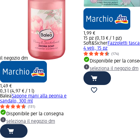
1,99 €
15 pz (0,13 € / 1 pz)
Soft&Sicher
Fazzoletti tasca
4 veli, 15 pz
(174)
il negozio dm
Disponibile per la cons
seleziona il negozio dm
1,49 €
0,3 l (4,97 € / 1 l)
Balea
Sapone mani alla peonia e
sandalo, 300 ml
(131)
Disponibile per la consegna
seleziona il negozio dm