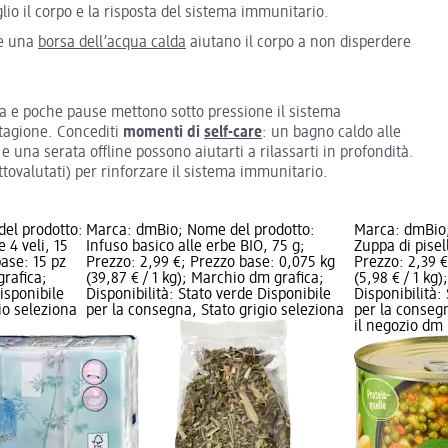
io il corpo e la risposta del sistema immunitario.
 e una
borsa dell’acqua calda
aiutano il corpo a non disperdere
ica e poche pause mettono sotto pressione il sistema
stagione. Concediti
momenti di
self-care
: un bagno caldo alle
e una serata offline possono aiutarti a rilassarti in profondità.
ttovalutati) per rinforzare il sistema immunitario.
el prodotto:
Marca: dmBio; Nome del prodotto:
Marca: dmBio;
e 4 veli, 15
Infuso basico alle erbe BIO, 75 g;
Zuppa di pisel
base: 15 pz
Prezzo: 2,99 €; Prezzo base: 0,075 kg
Prezzo: 2,39 €
grafica;
(39,87 € / 1 kg); Marchio dm grafica;
(5,98 € / 1 kg
isponibile
Disponibilità: Stato verde Disponibile
Disponibilità:
io seleziona
per la consegna, Stato grigio seleziona
per la consegn
il negozio dm