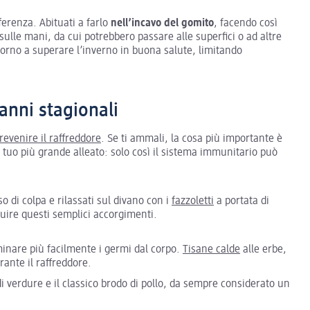
ferenza. Abituati a farlo
nell’incavo del gomito
, facendo così
i sulle mani, da cui potrebbero passare alle superfici o ad altre
ntorno a superare l’inverno in buona salute, limitando
anni stagionali
revenire il raffreddore
. Se ti ammali, la cosa più importante è
l tuo più grande alleato: solo così il sistema immunitario può
so di colpa e rilassati sul divano con i
fazzoletti
a portata di
eguire questi semplici accorgimenti.
inare più facilmente i germi dal corpo.
Tisane calde
alle erbe,
rante il raffreddore.
i verdure e il classico brodo di pollo, da sempre considerato un