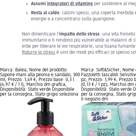
Assumi
integratori di vitamine
per sostenere al megl
Resta al caldo
: calzini spessi, una coperta morbida
energie e a concentrarsi sulla guarigione.
Non dimenticare l’
impatto dello stress
: una vita frenet
immunitario e ti rendono più vulnerabile ai malanni di 
erbe per liberare le vie respiratorie, una tisana fumante 
Ridurre lo stress
è uno dei modi più efficaci (e spesso so
Marca: Balea; Nome del prodotto:
Marca: Soft&Sicher; Nome d
Sapone mani alla peonia e sandalo, 300
Fazzoletti tascabili Sensitiv
ml; Prezzo: 1,49 €; Prezzo base: 0,3 l
pz; Prezzo: 1,99 €; Prezzo 
(4,97 € / 1 l); Marchio dm grafica;
(0,13 € / 1 pz); Marchio dm 
Disponibilità: Stato verde Disponibile
Disponibilità: Stato verde D
per la consegna, Stato grigio seleziona
per la consegna, Stato grig
il negozio dm