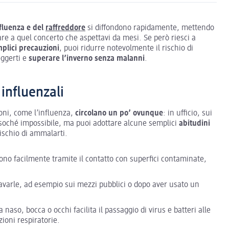
nfluenza e del
raffreddore
si diffondono rapidamente, mettendo
are a quel concerto che aspettavi da mesi. Se però riesci a
plici precauzioni
, puoi ridurre notevolmente il rischio di
eggerti e
superare l’inverno senza malanni
.
 influenzali
oni, come l’influenza,
circolano un po’ ovunque
: in ufficio, sui
essoché impossibile, ma puoi adottare alcune semplici
abitudini
rischio di ammalarti.
tono facilmente tramite il contatto con superfici contaminate,
varle, ad esempio sui mezzi pubblici o dopo aver usato un
a naso, bocca o occhi facilita il passaggio di virus e batteri alle
ioni respiratorie.