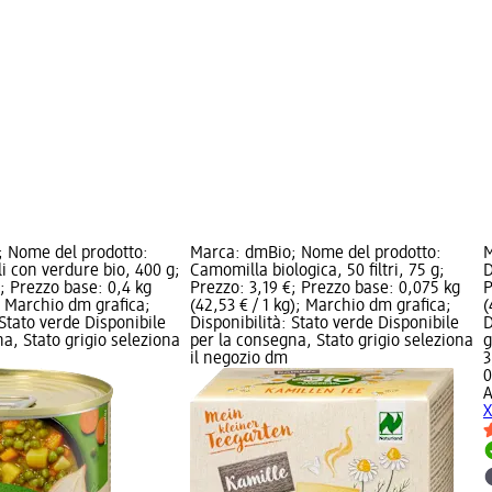
 Nome del prodotto:
Marca: dmBio; Nome del prodotto:
M
li con verdure bio, 400 g;
Camomilla biologica, 50 filtri, 75 g;
D
; Prezzo base: 0,4 kg
Prezzo: 3,19 €; Prezzo base: 0,075 kg
P
); Marchio dm grafica;
(42,53 € / 1 kg); Marchio dm grafica;
(
 Stato verde Disponibile
Disponibilità: Stato verde Disponibile
D
a, Stato grigio seleziona
per la consegna, Stato grigio seleziona
g
il negozio dm
3
0
X