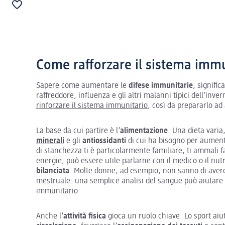
Come rafforzare il sistema imm
Sapere come aumentare le
difese immunitarie
, signific
raffreddore, influenza e gli altri malanni tipici dell’inv
rinforzare il sistema immunitario
, così da prepararlo ad 
La base da cui partire è l’
alimentazione
. Una dieta varia
minerali
e gli
antiossidanti
di cui ha bisogno per aument
di stanchezza ti è particolarmente familiare, ti ammali 
energie, può essere utile parlarne con il medico o il nut
bilanciata
. Molte donne, ad esempio, non sanno di aver
mestruale: una semplice analisi del sangue può aiutare a
immunitario.
Anche l’
attività fisica
gioca un ruolo chiave. Lo sport ai