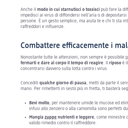
Anche il
modo in cui starnutisci o tossisci
può fare la dif
impedisci ai virus di diffondersi nell’aria o di depositars
persone. È un gesto semplice, ma aiuta te e chi ti sta i
raffreddori e influenze.
Combattere efficacemente i mal
Nonostante tutte le attenzioni, non sempre è possibile
p
fermarti e dare al corpo il tempo di reagire
. Il
riposo
è i
concentrarsi davvero sulla lotta contro i virus.
Concediti
qualche giorno di pausa
, metti da parte il sen
mano. Per rimetterti in sesto più in fretta, ti basterà s
Bevi molto
, per mantenere umide le mucose ed elim
infusi allo zenzero o alla camomilla sono perfetti du
Mangia
zuppe
nutrienti e leggere
, come minestre d
valido rimedio contro il raffreddore.