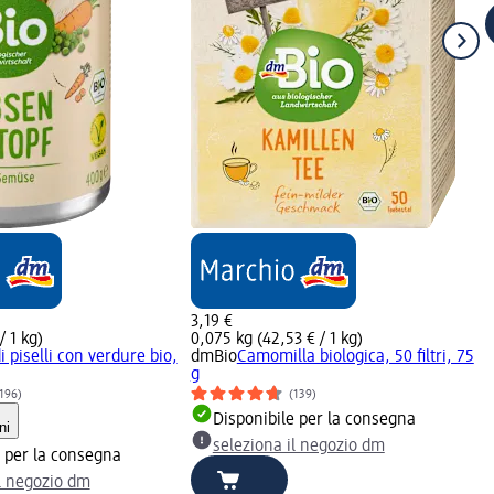
3,19 €
/ 1 kg)
0,075 kg (42,53 € / 1 kg)
 piselli con verdure bio,
dmBio
Camomilla biologica, 50 filtri, 75
g
196)
(139)
Disponibile per la consegna
ni
seleziona il negozio dm
e per la consegna
il negozio dm