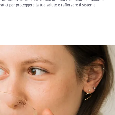
e affrontare la stagione fredda limitando al minimo i malanni
ratici per proteggere la tua salute e rafforzare il sistema