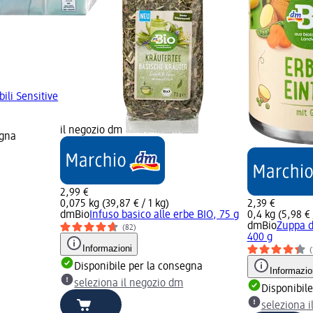
bili Sensitive
il negozio dm
egna
2,99 €
0,075 kg (39,87 € / 1 kg)
2,39 €
dmBio
Infuso basico alle erbe BIO, 75 g
0,4 kg (5,98 € 
dmBio
Zuppa di
(82)
400 g
Informazioni
(
Disponibile per la consegna
Informazio
seleziona il negozio dm
Disponibil
seleziona 