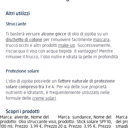
Altri utilizzi
Struccante
Ti basterà versare
alcune gocce
di olio di jojoba su un
dischetto di cotone
per rimuovere facilmente
mascara
,
trucco occhi e altri prodotti
make-up
. Successivamente,
risciacqua il viso con acqua tiepida. Il vantaggio? Mentre
rimuove il trucco, l'olio nutre e idrata la pelle in profondità.
Protezione solare
L'olio di jojoba possiede un
fattore naturale di protezione
solare compreso tra 3 e 4
. Per via delle sue proprietà
nutrienti e idratanti, è frequentemente utilizzato nelle
formule delle
creme solari
.
Scopri i prodotti
Marca: alverde; Nome del
Marca: sundance; Nome del
Marca
prodotto: Olio struccante viso,
prodotto: Stick solare SPF30,
del pr
100 ml; Prezzo: 3,99 €; Prezzo
20 g; Prezzo: 3,95 €; Prezzo
smagli