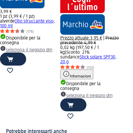
3,99 €
1 pz (3,99 € / 1 pz)
alverde
Olio struccante viso,
100 ml
(175)
Disponibile per la
Prezzo attuale:
3,95 €
|
Prezzo
consegna
precedente:
4,99 €
0,02 kg (197,50 € / 1
seleziona il negozio dm
kg)
Sconto: 21%
sundance
Stick solare SPF30,
20 g
(122)
Informazioni
Disponibile per la
consegna
seleziona il negozio dm
Potrebbe interessarti anche