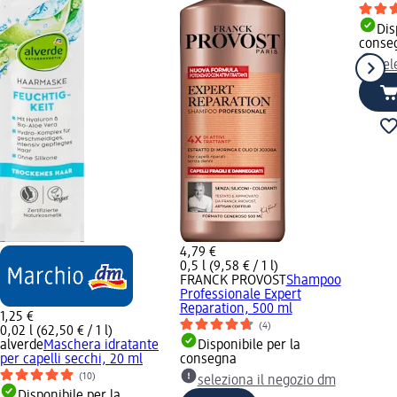
Dis
conse
sel
4,79 €
0,5 l (9,58 € / 1 l)
FRANCK PROVOST
Shampoo
Professionale Expert
Reparation, 500 ml
1,25 €
(4)
0,02 l (62,50 € / 1 l)
alverde
Maschera idratante
Disponibile per la
per capelli secchi, 20 ml
consegna
(10)
seleziona il negozio dm
Disponibile per la