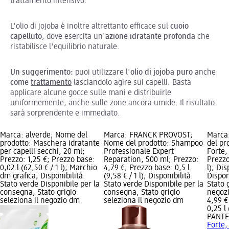
trattamento intensivo.
L'olio di jojoba è inoltre altrettanto efficace sul
cuoio
capelluto
, dove esercita un'
azione idratante profonda
che
ristabilisce l'equilibrio naturale.
Un suggerimento:
puoi utilizzare l'
olio di jojoba puro
anche
come
trattamento
lasciandolo agire sui capelli. Basta
applicare alcune gocce sulle mani e distribuirle
uniformemente, anche sulle zone ancora umide. Il risultato
sarà sorprendente e immediato.
Marca: alverde; Nome del
Marca: FRANCK PROVOST;
Marca
prodotto: Maschera idratante
Nome del prodotto: Shampoo
del pr
per capelli secchi, 20 ml;
Professionale Expert
Forte,
Prezzo: 1,25 €; Prezzo base:
Reparation, 500 ml; Prezzo:
Prezzo
0,02 l (62,50 € / 1 l); Marchio
4,79 €; Prezzo base: 0,5 l
l); Di
dm grafica; Disponibilità:
(9,58 € / 1 l); Disponibilità:
Dispon
Stato verde Disponibile per la
Stato verde Disponibile per la
Stato 
consegna, Stato grigio
consegna, Stato grigio
negoz
seleziona il negozio dm
seleziona il negozio dm
4,99 €
0,25 l 
PANTE
Forte,