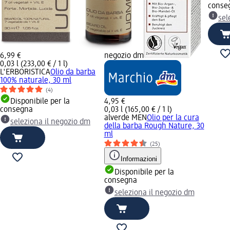
conse
sel
6,99 €
negozio dm
0,03 l (233,00 € / 1 l)
L'ERBORISTICA
Olio da barba
100% naturale, 30 ml
(4)
Disponibile per la
4,95 €
consegna
0,03 l (165,00 € / 1 l)
alverde MEN
Olio per la cura
seleziona il negozio dm
della barba Rough Nature, 30
ml
(25)
Informazioni
Disponibile per la
consegna
seleziona il negozio dm