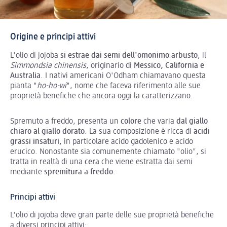
Origine e principi attivi
L'olio di jojoba
si estrae dai semi dell'omonimo arbusto
, il
Simmondsia chinensis
, originario di
Messico, California e
Australia
. I nativi americani O'Odham chiamavano questa
pianta "
ho-ho-wi
", nome che faceva riferimento alle sue
proprietà benefiche che ancora oggi la caratterizzano.
Spremuto a freddo, presenta un
colore
che varia
dal giallo
chiaro al giallo dorato
. La sua composizione è ricca di
acidi
grassi insaturi
, in particolare acido gadolenico e acido
erucico. Nonostante sia comunemente chiamato "olio", si
tratta in realtà di una
cera
che viene estratta dai semi
mediante
spremitura a freddo
.
Principi attivi
L'olio di jojoba deve gran parte delle sue proprietà benefiche
a diversi principi attivi: