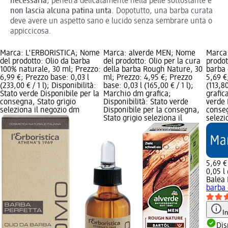
necessaria
, penetra delicatamente nella pelle sottostante e
non lascia alcuna patina unta
. Dopotutto, una barba curata
deve avere un aspetto sano e lucido senza sembrare unta o
appiccicosa.
Marca: L'ERBORISTICA; Nome
Marca: alverde MEN; Nome
Marca
del prodotto: Olio da barba
del prodotto: Olio per la cura
prodot
100% naturale, 30 ml; Prezzo:
della barba Rough Nature, 30
barba 
6,99 €; Prezzo base: 0,03 l
ml; Prezzo: 4,95 €; Prezzo
5,69 €
(233,00 € / 1 l); Disponibilità:
base: 0,03 l (165,00 € / 1 l);
(113,8
Stato verde Disponibile per la
Marchio dm grafica;
grafic
consegna, Stato grigio
Disponibilità: Stato verde
verde 
seleziona il negozio dm
Disponibile per la consegna,
conseg
Stato grigio seleziona il
selezi
5,69 €
0,05 l 
Balea
barba 
I
Dis