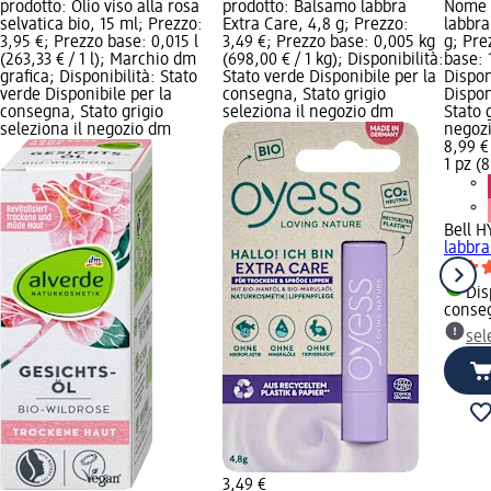
prodotto: Olio viso alla rosa
prodotto: Balsamo labbra
Nome 
selvatica bio, 15 ml; Prezzo:
Extra Care, 4,8 g; Prezzo:
labbra
3,95 €; Prezzo base: 0,015 l
3,49 €; Prezzo base: 0,005 kg
g; Pre
(263,33 € / 1 l); Marchio dm
(698,00 € / 1 kg); Disponibilità:
base: 1
grafica; Disponibilità: Stato
Stato verde Disponibile per la
Dispon
verde Disponibile per la
consegna, Stato grigio
Dispon
consegna, Stato grigio
seleziona il negozio dm
Stato 
seleziona il negozio dm
negoz
8,99 €
1 pz (8
Bell H
labbra
Dis
conse
sel
3,49 €