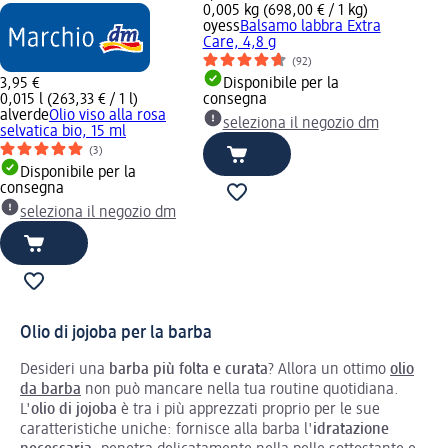
0,005 kg (698,00 € / 1 kg)
oyess
Balsamo labbra Extra
Care, 4,8 g
(92)
3,95 €
Disponibile per la
0,015 l (263,33 € / 1 l)
consegna
alverde
Olio viso alla rosa
seleziona il negozio dm
selvatica bio, 15 ml
(3)
Disponibile per la
consegna
seleziona il negozio dm
Olio di jojoba per la barba
Desideri una
barba più folta e curata
? Allora un ottimo
olio
da barba
non può mancare nella tua routine quotidiana.
L'
olio di jojoba
è tra i più apprezzati proprio per le sue
caratteristiche uniche: fornisce alla barba l'
idratazione