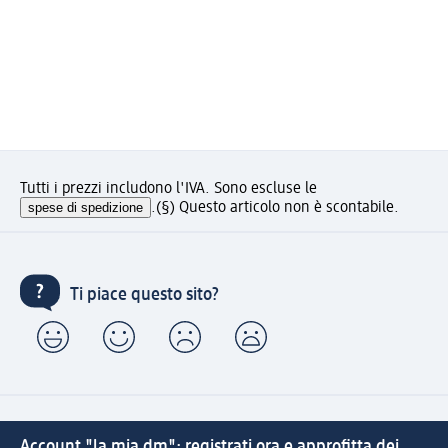
Tutti i prezzi includono l'IVA. Sono escluse le
spese di spedizione
.
(§) Questo articolo non è scontabile.
Ti piace questo sito?
Account "la mia dm": registrati ora e approfitta dei