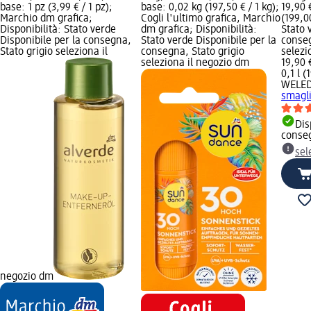
base: 1 pz (3,99 € / 1 pz);
base: 0,02 kg (197,50 € / 1 kg);
19,90 
Marchio dm grafica;
Cogli l'ultimo grafica, Marchio
(199,00
Disponibilità: Stato verde
dm grafica; Disponibilità:
Stato 
Disponibile per la consegna,
Stato verde Disponibile per la
conseg
Stato grigio seleziona il
consegna, Stato grigio
selezi
seleziona il negozio dm
19,90 
0,1 l (
WELE
smagli
Dis
conse
sel
negozio dm