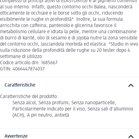
complesso di principi attivi di ELASTONYL® e ai pigmenti contenuti
al suo interno. Infatti, questo contorno occhi Balea, nasconderà
otticamente le occhiaie e le borse sotto gli occhi, riducendo
visibilmente le rughe in profondità*. Inoltre, la sua formula
arricchita con caffeina, pantenolo e glicerina favorisce il
metabolismo cellulare e idrata la pelle, mentre una combinazione
di burro di karité, olio di sesamo e di jojoba nutre la zona sensibile
del contorno occhi, lasciandola morbida ed elastica. *Studio in vivo
sulla riduzione della profondità delle rughe su 20 tester dopo 4
settimane di utilizzo.
Codice articolo dm: 1685667
GTIN: 4066447874037
Caratteristiche
Caratteristiche del prodotto:
Senza alcol, Senza profumi, Senza nanoparticelle,
Particolarmente indicato per il viso, Senza sali d'alluminio
(ACH), A pH neutro, antietà
Avvertenze