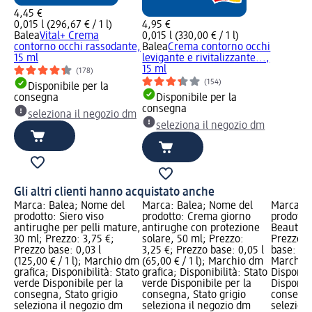
4,45 €
0,015 l (296,67 € / 1 l)
4,95 €
Balea
Vital+ Crema
0,015 l (330,00 € / 1 l)
contorno occhi rassodante,
Balea
Crema contorno occhi
15 ml
levigante e rivitalizzante...,
15 ml
(178)
(154)
Disponibile per la
consegna
Disponibile per la
consegna
seleziona il negozio dm
seleziona il negozio dm
Gli altri clienti hanno acquistato anche
Marca: Balea; Nome del
Marca: Balea; Nome del
Marca: B
prodotto: Siero viso
prodotto: Crema giorno
prodotto:
antirughe per pelli mature,
antirughe con protezione
Beauty C
30 ml; Prezzo: 3,75 €;
solare, 50 ml; Prezzo:
Prezzo: 
Prezzo base: 0,03 l
3,25 €; Prezzo base: 0,05 l
base: 0,03
(125,00 € / 1 l); Marchio dm
(65,00 € / 1 l); Marchio dm
Marchio 
grafica; Disponibilità: Stato
grafica; Disponibilità: Stato
Disponibi
verde Disponibile per la
verde Disponibile per la
Disponibi
consegna, Stato grigio
consegna, Stato grigio
consegna
seleziona il negozio dm
seleziona il negozio dm
selezion