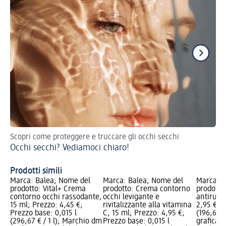
Scopri come proteggere e truccare gli occhi secchi
I 1
Occhi secchi? Vediamoci chiaro!
Sk
Prodotti simili
Marca: Balea; Nome del
Marca: Balea; Nome del
Marca: B
prodotto: Vital+ Crema
prodotto: Crema contorno
prodotto
contorno occhi rassodante,
occhi levigante e
antirugh
15 ml; Prezzo: 4,45 €;
rivitalizzante alla vitamina
2,95 €; P
Prezzo base: 0,015 l
C, 15 ml; Prezzo: 4,95 €;
(196,67 €
(296,67 € / 1 l); Marchio dm
Prezzo base: 0,015 l
grafica; 