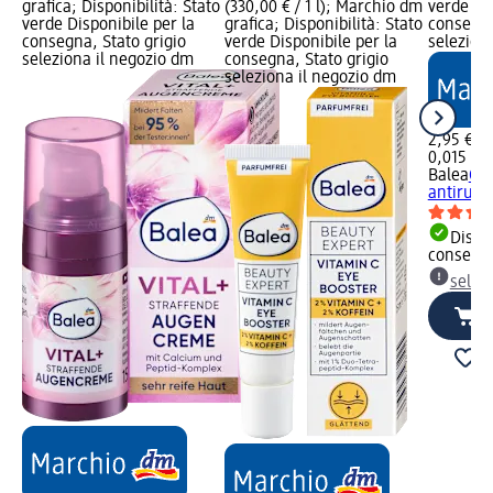
grafica; Disponibilità: Stato
(330,00 € / 1 l); Marchio dm
verde Dis
verde Disponibile per la
grafica; Disponibilità: Stato
consegna
consegna, Stato grigio
verde Disponibile per la
selezion
seleziona il negozio dm
consegna, Stato grigio
seleziona il negozio dm
2,95 €
0,015 l (1
Balea
Cre
antirugh
Dispon
consegn
selez