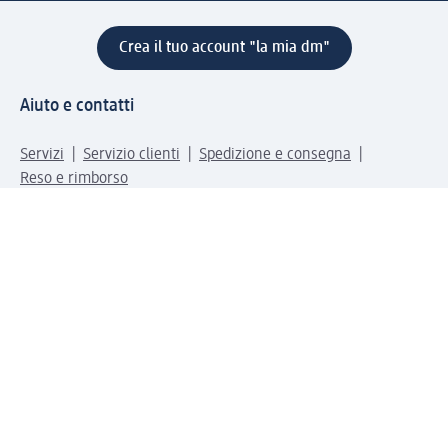
Crea il tuo account "la mia dm"
Aiuto e contatti
Servizi
Servizio clienti
Spedizione e consegna
Reso e rimborso
L'azienda
La nostra azienda
Corporate Responsibility
Lavora con noi
Press e news
Espansione
Un mondo di prodotti
Il mondo dm
Punti vendita
Il nostro Journal
Vivere consapevoli con dm