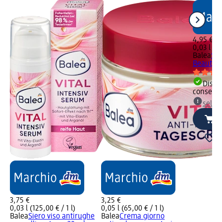
4,95 €
0,03 l (16
Balea
Sie
Beauty C
Dispon
consegn
selez
3,75 €
3,25 €
0,03 l (125,00 € / 1 l)
0,05 l (65,00 € / 1 l)
Balea
Siero viso antirughe
Balea
Crema giorno