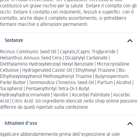
pelle in modo irreversibile. Un'esposizione eccessiva al sole
costituisce un grave rischio per la salute. Evitare il contatto con gli
occhi. Evitare il contatto con indumenti, tessuti e superfici: con il
contatto, anche dopo il completo assorbimento, si potrebbero
formare macchie o alterazioni permanenti.
Sostanze
Ricinus Communis Seed Oil | Caprylic/Capric Triglyceride |
Helianthus Annuus Seed Cera | Dicaprylyl Carbonate |
Diethylamino Hydroxybenzoyl Hexyl Benzoate | Microcrystalline
Cellulose | Hydrogenated Castor Oil | Ethylhexyl Triazone | Bis-
Ethylhexyloxyphenol Methoxyphenyl Triazine | Butyrospermum
Parkii Butter | Simmondsia Chinensis Seed Oil | Parfum | Alcohol |
Tocopherol | Pentaerythrityl Tetra-Di-t-Butyl
Hydroxyhydrocinnamate | Vanillin | Ascorbyl Palmitate | Ascorbic
Acid | Citric Acid. Gli ingredienti elencati nello shop online possono
differire da quelli riportati sulla confezione.
Istruzioni d'uso
Applicare abbondantemente prima dell'esposizione al sole.