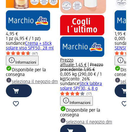
4,95 €
1,95 €
1 pz (4,95 € / 1 pz)
0,005 kg 
sundance
Crema + stick
sundanc
solare viso SPF50, 28 ml
SENSITIV
(67)
Prezzo
Informazioni
Info
attuale:
1,45 €
|
Prezzo
precedente:
1,95 €
Disponibile per la
Dispon
0,005 kg (290,00 € / 1
consegna
consegn
kg)
Sconto: 26%
seleziona il negozio dm
selez
sundance
Stick labbra
solare SPF30, 4,8 g
(17)
Informazioni
Disponibile per la
consegna
seleziona il negozio dm