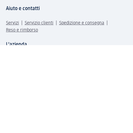
Aiuto e contatti
Servizi
Servizio clienti
Spedizione e consegna
Reso e rimborso
L'azienda
La nostra azienda
Corporate Responsibility
Lavora con noi
Press e news
Espansione
Un mondo di prodotti
Il mondo dm
Punti vendita
Il nostro Journal
Vivere consapevoli con dm
Sigilli e certificazioni