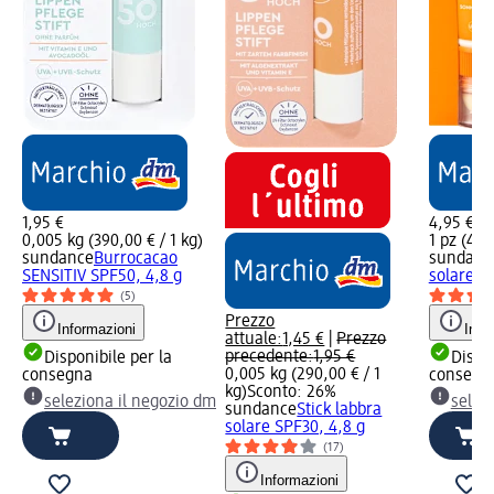
1,95 €
4,95 €
0,005 kg (390,00 € / 1 kg)
1 pz (4,95
sundance
Burrocacao
sundanc
SENSITIV SPF50, 4,8 g
solare v
(5)
Prezzo
Informazioni
Info
attuale:
1,45 €
|
Prezzo
precedente:
1,95 €
Disponibile per la
Dispon
0,005 kg (290,00 € / 1
consegna
consegn
kg)
Sconto: 26%
seleziona il negozio dm
selez
sundance
Stick labbra
solare SPF30, 4,8 g
(17)
Informazioni