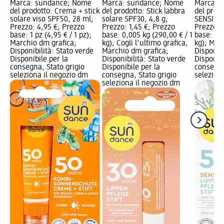
Marca: sundance; Nome
Marca: sundance; Nome
Marca: 
del prodotto: Crema + stick
del prodotto: Stick labbra
del prod
solare viso SPF50, 28 ml;
solare SPF30, 4,8 g;
SENSITIV
Prezzo: 4,95 €; Prezzo
Prezzo: 1,45 €; Prezzo
Prezzo: 
base: 1 pz (4,95 € / 1 pz);
base: 0,005 kg (290,00 € / 1
base: 0,0
Marchio dm grafica;
kg); Cogli l'ultimo grafica,
kg); Mar
Disponibilità: Stato verde
Marchio dm grafica;
Disponibi
Disponibile per la
Disponibilità: Stato verde
Disponibi
consegna, Stato grigio
Disponibile per la
consegna
seleziona il negozio dm
consegna, Stato grigio
selezion
seleziona il negozio dm