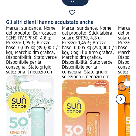
Gli altri clienti hanno acquistato anche
Marca: sundance; Nome
Marca: sundance; Nome
Marca: 
del prodotto: Burrocacao
del prodotto: Stick labbra
del prod
SENSITIV SPF50, 4,8 g;
solare SPF30, 4,8 g;
solare v
Prezzo: 1,95 €; Prezzo
Prezzo: 1,45 €; Prezzo
Prezzo: 
base: 0,005 kg (390,00 € / 1
base: 0,005 kg (290,00 € / 1
base: 1 p
kg); Marchio dm grafica;
kg); Cogli l'ultimo grafica,
Marchio 
Disponibilità: Stato verde
Marchio dm grafica;
Disponibi
Disponibile per la
Disponibilità: Stato verde
Disponibi
consegna, Stato grigio
Disponibile per la
consegna
seleziona il negozio dm
consegna, Stato grigio
selezion
seleziona il negozio dm