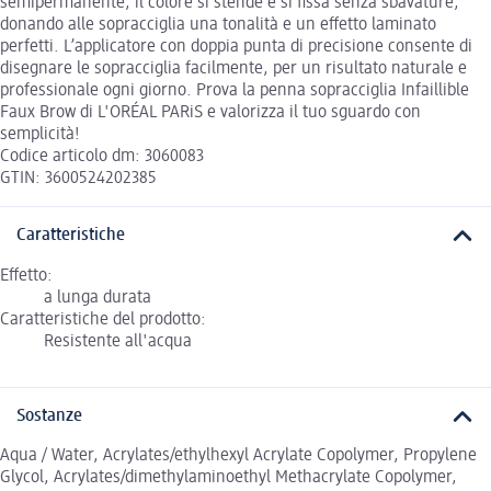
semipermanente, il colore si stende e si fissa senza sbavature,
donando alle sopracciglia una tonalità e un effetto laminato
perfetti. L’applicatore con doppia punta di precisione consente di
disegnare le sopracciglia facilmente, per un risultato naturale e
professionale ogni giorno. Prova la penna sopracciglia Infaillible
Faux Brow di L'ORÉAL PARiS e valorizza il tuo sguardo con
semplicità!
Codice articolo dm: 3060083
GTIN: 3600524202385
Caratteristiche
Effetto:
a lunga durata
Caratteristiche del prodotto:
Resistente all'acqua
Sostanze
Aqua / Water, Acrylates/ethylhexyl Acrylate Copolymer, Propylene
Glycol, Acrylates/dimethylaminoethyl Methacrylate Copolymer,