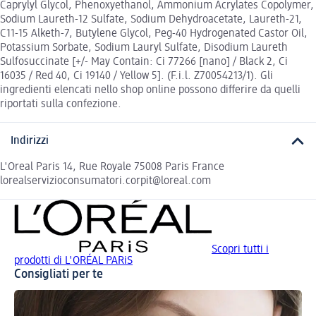
Caprylyl Glycol, Phenoxyethanol, Ammonium Acrylates Copolymer,
Sodium Laureth-12 Sulfate, Sodium Dehydroacetate, Laureth-21,
C11-15 Alketh-7, Butylene Glycol, Peg-40 Hydrogenated Castor Oil,
Potassium Sorbate, Sodium Lauryl Sulfate, Disodium Laureth
Sulfosuccinate [+/- May Contain: Ci 77266 [nano] / Black 2, Ci
16035 / Red 40, Ci 19140 / Yellow 5]. (F.i.l. Z70054213/1). Gli
ingredienti elencati nello shop online possono differire da quelli
riportati sulla confezione.
Indirizzi
L'Oreal Paris 14, Rue Royale 75008 Paris France
lorealservizioconsumatori.corpit@loreal.com
Scopri tutti i
prodotti di L'ORÉAL PARiS
Consigliati per te