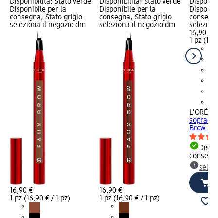
Disponibilità: Stato verde
Disponibilità: Stato verde
Disponibi
Disponibile per la
Disponibile per la
Disponibi
consegna, Stato grigio
consegna, Stato grigio
consegna
seleziona il negozio dm
seleziona il negozio dm
selezion
16,90 €
1 pz (16,9
L'ORÉAL 
sopraccig
Brow - So
Dispon
consegn
selez
16,90 €
16,90 €
1 pz (16,90 € / 1 pz)
1 pz (16,90 € / 1 pz)