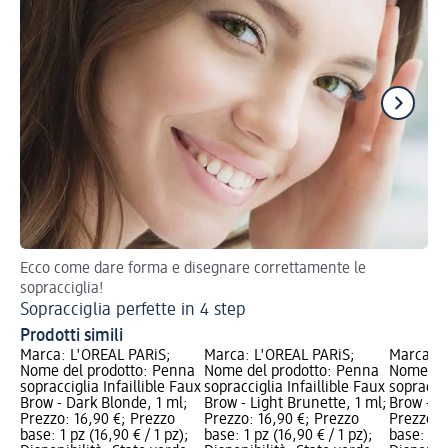
Ecco come dare forma e disegnare correttamente le
Ge
sopracciglia!
Sopracciglia perfette in 4 step
Prodotti simili
Marca: L'ORÉAL PARiS;
Marca: L'ORÉAL PARiS;
Marca: L
Nome del prodotto: Penna
Nome del prodotto: Penna
Nome del
sopracciglia Infaillible Faux
sopracciglia Infaillible Faux
sopraccig
Brow - Dark Blonde, 1 ml;
Brow - Light Brunette, 1 ml;
Brow - So
Prezzo: 16,90 €; Prezzo
Prezzo: 16,90 €; Prezzo
Prezzo: 
base: 1 pz (16,90 € / 1 pz);
base: 1 pz (16,90 € / 1 pz);
base: 1 p