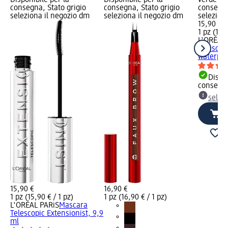
Disponibile per la
Disponibile per la
verde Dis
consegna, Stato grigio
consegna, Stato grigio
consegna
seleziona il negozio dm
seleziona il negozio dm
selezion
15,90 €
1 pz (15,9
L'ORÉAL 
Telescop
waterpro
Dispon
consegn
selez
15,90 €
16,90 €
1 pz (15,90 € / 1 pz)
1 pz (16,90 € / 1 pz)
L'ORÉAL PARiS
Mascara
Telescopic Extensionist, 9,9
ml