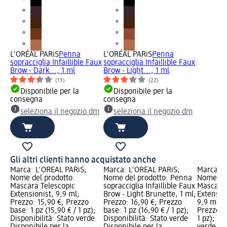
L'ORÉAL PARiS
Penna
L'ORÉAL PARiS
Penna
sopracciglia Infaillible Faux
sopracciglia Infaillible Faux
Brow - Dark..., 1 ml
Brow - Light..., 1 ml
(13)
(22)
Disponibile per la
Disponibile per la
consegna
consegna
seleziona il negozio dm
seleziona il negozio dm
Gli altri clienti hanno acquistato anche
Marca: L'ORÉAL PARiS;
Marca: L'ORÉAL PARiS;
Marca: L
Nome del prodotto:
Nome del prodotto: Penna
Nome del
Mascara Telescopic
sopracciglia Infaillible Faux
Mascara 
Extensionist, 9,9 ml;
Brow - Light Brunette, 1 ml;
Extensio
Prezzo: 15,90 €; Prezzo
Prezzo: 16,90 €; Prezzo
9,9 ml; P
base: 1 pz (15,90 € / 1 pz);
base: 1 pz (16,90 € / 1 pz);
Prezzo ba
Disponibilità: Stato verde
Disponibilità: Stato verde
1 pz); Di