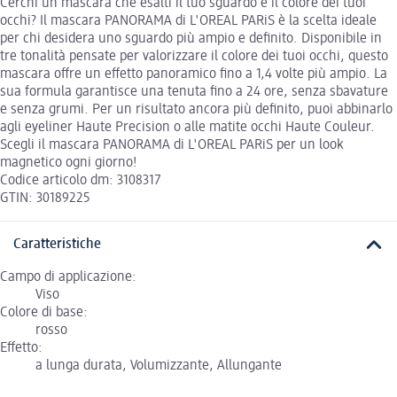
Cerchi un mascara che esalti il tuo sguardo e il colore dei tuoi
occhi? Il mascara PANORAMA di L'OREAL PARiS è la scelta ideale
per chi desidera uno sguardo più ampio e definito. Disponibile in
tre tonalità pensate per valorizzare il colore dei tuoi occhi, questo
mascara offre un effetto panoramico fino a 1,4 volte più ampio. La
sua formula garantisce una tenuta fino a 24 ore, senza sbavature
e senza grumi. Per un risultato ancora più definito, puoi abbinarlo
agli eyeliner Haute Precision o alle matite occhi Haute Couleur.
Scegli il mascara PANORAMA di L'OREAL PARiS per un look
magnetico ogni giorno!
Codice articolo dm: 3108317
GTIN: 30189225
Caratteristiche
Campo di applicazione:
Viso
Colore di base:
rosso
Effetto:
a lunga durata, Volumizzante, Allungante