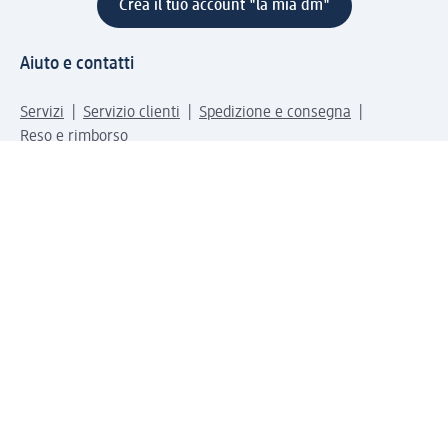
Crea il tuo account "la mia dm"
Aiuto e contatti
Servizi
Servizio clienti
Spedizione e consegna
Reso e rimborso
L'azienda
La nostra azienda
Corporate Responsibility
Lavora con noi
Press e news
Espansione
Un mondo di prodotti
Il mondo dm
Punti vendita
Il nostro Journal
Vivere consapevoli con dm