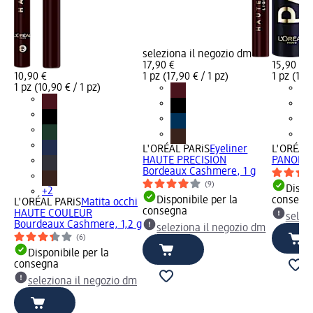
seleziona il negozio dm
17,90 €
15,90 €
10,90 €
1 pz (17,90 € / 1 pz)
1 pz (15,9
1 pz (10,90 € / 1 pz)
L'ORÉAL PARiS
Eyeliner
L'ORÉAL 
HAUTE PRECISION
PANORAM
Bordeaux Cashmere, 1 g
(9)
Dispon
+2
Disponibile per la
consegn
L'ORÉAL PARiS
Matita occhi
consegna
HAUTE COULEUR
selez
Bourdeaux Cashmere, 1,2 g
seleziona il negozio dm
(6)
Disponibile per la
consegna
seleziona il negozio dm