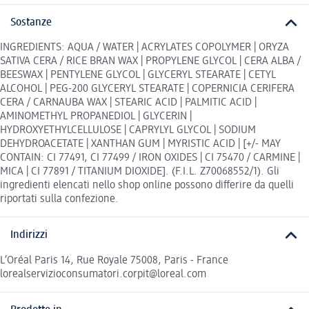
Sostanze
INGREDIENTS: AQUA / WATER | ACRYLATES COPOLYMER | ORYZA
SATIVA CERA / RICE BRAN WAX | PROPYLENE GLYCOL | CERA ALBA /
BEESWAX | PENTYLENE GLYCOL | GLYCERYL STEARATE | CETYL
ALCOHOL | PEG-200 GLYCERYL STEARATE | COPERNICIA CERIFERA
CERA / CARNAUBA WAX | STEARIC ACID | PALMITIC ACID |
AMINOMETHYL PROPANEDIOL | GLYCERIN |
HYDROXYETHYLCELLULOSE | CAPRYLYL GLYCOL | SODIUM
DEHYDROACETATE | XANTHAN GUM | MYRISTIC ACID | [+/- MAY
CONTAIN: CI 77491, CI 77499 / IRON OXIDES | CI 75470 / CARMINE |
MICA | CI 77891 / TITANIUM DIOXIDE]. (F.I.L. Z70068552/1). Gli
ingredienti elencati nello shop online possono differire da quelli
riportati sulla confezione.
Indirizzi
L’Oréal Paris 14, Rue Royale 75008, Paris - France
lorealservizioconsumatori.corpit@loreal.com