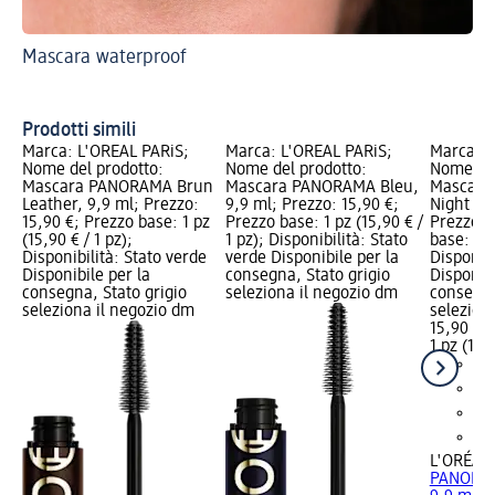
Mascara waterproof
Sco
Ma
Prodotti simili
Marca: L'ORÉAL PARiS;
Marca: L'ORÉAL PARiS;
Marca: L
Nome del prodotto:
Nome del prodotto:
Nome del
Mascara PANORAMA Brun
Mascara PANORAMA Bleu,
Mascara
Leather, 9,9 ml; Prezzo:
9,9 ml; Prezzo: 15,90 €;
Night Bla
15,90 €; Prezzo base: 1 pz
Prezzo base: 1 pz (15,90 € /
Prezzo: 
(15,90 € / 1 pz);
1 pz); Disponibilità: Stato
base: 1 p
Disponibilità: Stato verde
verde Disponibile per la
Disponibi
Disponibile per la
consegna, Stato grigio
Disponibi
consegna, Stato grigio
seleziona il negozio dm
consegna
seleziona il negozio dm
selezion
15,90 €
1 pz (15,9
L'ORÉAL 
PANORAMA