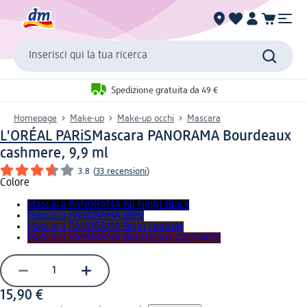
Inserisci qui la tua ricerca
Spedizione gratuita da 49 €
Homepage
Make-up
Make-up occhi
Mascara
L'ORÉAL PARiS
Mascara PANORAMA Bourdeaux
cashmere, 9,9 ml
3.8
(
33 recensioni
)
Colore
Mascara PANORAMA All Night Black
Mascara PANORAMA Bleu
Mascara PANORAMA Brun Leather
Mascara PANORAMA Bourdeaux cashmere
15,90 €