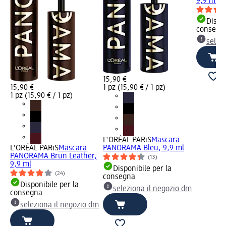
9,9 ml
Dispon
consegn
selez
15,90 €
15,90 €
1 pz (15,90 € / 1 pz)
1 pz (15,90 € / 1 pz)
L'ORÉAL PARiS
Mascara
L'ORÉAL PARiS
Mascara
PANORAMA Bleu, 9,9 ml
PANORAMA Brun Leather,
(13)
9,9 ml
Disponibile per la
(24)
consegna
Disponibile per la
seleziona il negozio dm
consegna
seleziona il negozio dm