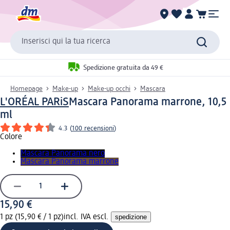
Inserisci qui la tua ricerca
Spedizione gratuita da 49 €
Homepage
Make-up
Make-up occhi
Mascara
L'ORÉAL PARiS
Mascara Panorama marrone, 10,5
ml
4.3
(
100 recensioni
)
Colore
Mascara Panorama nero
Mascara Panorama marrone
15,90 €
1 pz (15,90 € / 1 pz)
incl. IVA escl.
spedizione