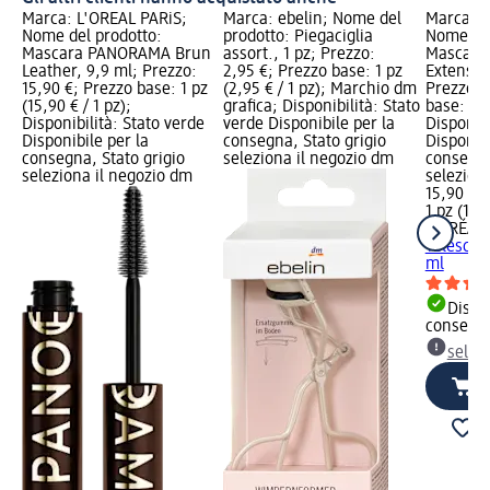
Marca: L'ORÉAL PARiS;
Marca: ebelin; Nome del
Marca: L
Nome del prodotto:
prodotto: Piegaciglia
Nome del
Mascara PANORAMA Brun
assort., 1 pz; Prezzo:
Mascara 
Leather, 9,9 ml; Prezzo:
2,95 €; Prezzo base: 1 pz
Extension
15,90 €; Prezzo base: 1 pz
(2,95 € / 1 pz); Marchio dm
Prezzo: 
(15,90 € / 1 pz);
grafica; Disponibilità: Stato
base: 1 p
Disponibilità: Stato verde
verde Disponibile per la
Disponibi
Disponibile per la
consegna, Stato grigio
Disponibi
consegna, Stato grigio
seleziona il negozio dm
consegna
seleziona il negozio dm
selezion
15,90 €
1 pz (15,9
L'ORÉAL 
Telescopi
ml
Dispon
consegn
selez