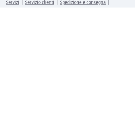
Servizi
Servizio clienti
Spedizione e consegna
Reso e rimborso
L'azienda
La nostra azienda
Corporate Responsibility
Lavora con noi
Press e news
Espansione
Un mondo di prodotti
Il mondo dm
Punti vendita
Il nostro Journal
Vivere consapevoli con dm
Sigilli e certificazioni