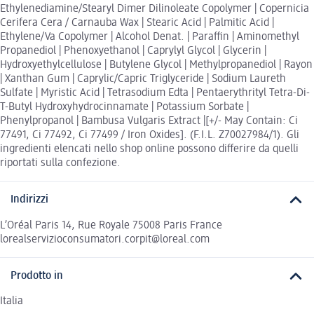
Ethylenediamine/Stearyl Dimer Dilinoleate Copolymer | Copernicia
Cerifera Cera / Carnauba Wax | Stearic Acid | Palmitic Acid |
Ethylene/Va Copolymer | Alcohol Denat. | Paraffin | Aminomethyl
Propanediol | Phenoxyethanol | Caprylyl Glycol | Glycerin |
Hydroxyethylcellulose | Butylene Glycol | Methylpropanediol | Rayon
| Xanthan Gum | Caprylic/Capric Triglyceride | Sodium Laureth
Sulfate | Myristic Acid | Tetrasodium Edta | Pentaerythrityl Tetra-Di-
T-Butyl Hydroxyhydrocinnamate | Potassium Sorbate |
Phenylpropanol | Bambusa Vulgaris Extract |[+/- May Contain: Ci
77491, Ci 77492, Ci 77499 / Iron Oxides]. (F.I.L. Z70027984/1). Gli
ingredienti elencati nello shop online possono differire da quelli
riportati sulla confezione.
Indirizzi
L’Oréal Paris 14, Rue Royale 75008 Paris France
lorealservizioconsumatori.corpit@loreal.com
Prodotto in
Italia