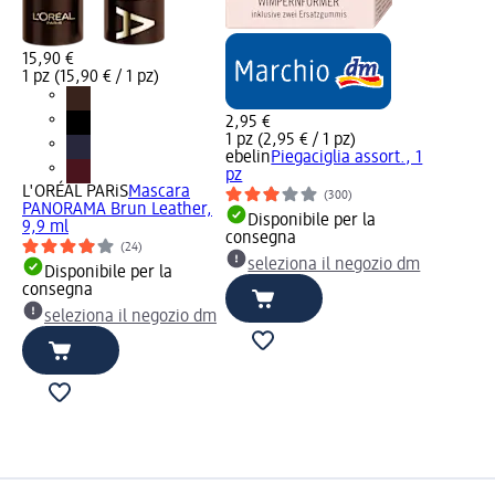
15,90 €
1 pz (15,90 € / 1 pz)
2,95 €
1 pz (2,95 € / 1 pz)
ebelin
Piegaciglia assort., 1
pz
L'ORÉAL PARiS
Mascara
(300)
PANORAMA Brun Leather,
Disponibile per la
9,9 ml
consegna
(24)
seleziona il negozio dm
Disponibile per la
consegna
seleziona il negozio dm