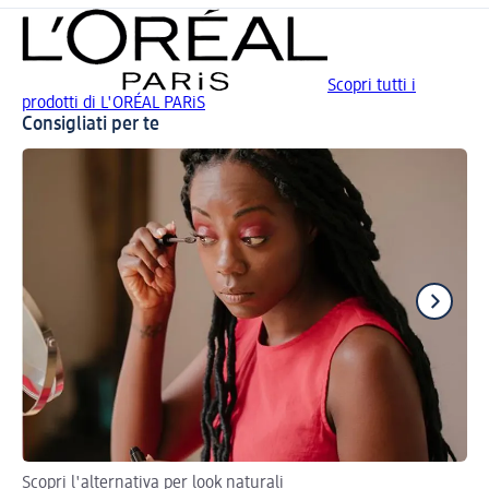
Scopri tutti i
prodotti di L'ORÉAL PARiS
Consigliati per te
Scopri l'alternativa per look naturali
Con