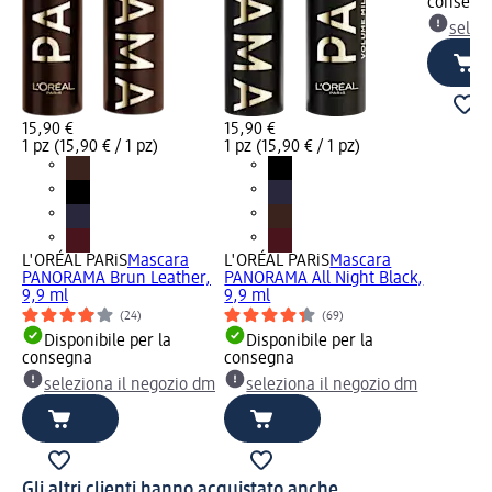
consegn
selez
15,90 €
15,90 €
1 pz (15,90 € / 1 pz)
1 pz (15,90 € / 1 pz)
L'ORÉAL PARiS
Mascara
L'ORÉAL PARiS
Mascara
PANORAMA Brun Leather,
PANORAMA All Night Black,
9,9 ml
9,9 ml
(24)
(69)
Disponibile per la
Disponibile per la
consegna
consegna
seleziona il negozio dm
seleziona il negozio dm
Gli altri clienti hanno acquistato anche