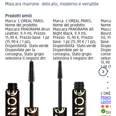
Mascara marrone: delicato, moderno e versatile
Co
Prodotti simili
Marca: L'ORÉAL PARiS;
Marca: L'ORÉAL PARiS;
Marca: L
Nome del prodotto:
Nome del prodotto:
Nome del
Mascara PANORAMA Brun
Mascara PANORAMA All
Mascar
Leather, 9,9 ml; Prezzo:
Night Black, 9,9 ml;
Bourdea
15,90 €; Prezzo base: 1 pz
Prezzo: 15,90 €; Prezzo
ml; Prez
(15,90 € / 1 pz);
base: 1 pz (15,90 € / 1 pz);
base: 1 p
Disponibilità: Stato verde
Disponibilità: Stato verde
Disponibi
Disponibile per la
Disponibile per la
Disponibi
consegna, Stato grigio
consegna, Stato grigio
consegna
seleziona il negozio dm
seleziona il negozio dm
selezion
15,90 €
1 pz (15,9
L'ORÉAL 
PANORAM
cashmere
Dispon