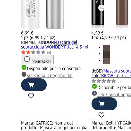
6,99 €
4,99 €
1 pz (6,99 € / 1 pz)
1 pz (4,99 € / 1 pz)
RIMMEL LONDON
Mascara gel
sopracciglia WONDER’FULL, 4,5 ml
(6)
Informazioni
Disponibile per la consegna
deBBY
Mascara sopra
seleziona il negozio dm
colorBROW - n. 02, 
(0)
Disponibile per 
seleziona il neg
Marca: CATRICE; Nome del
Marca: Bell HYPOAl
prodotto: Mascara in gel per ciglia
del prodotto: Mascara