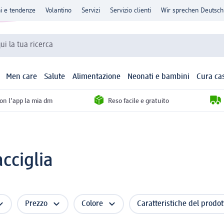
ni e tendenze
Volantino
Servizi
Servizio clienti
Wir sprechen Deutsch
qui la tua ricerca
Men care
Salute
Alimentazione
Neonati e bambini
Cura ca
con l'app la mia dm
Reso facile e gratuito
cciglia
Prezzo
Colore
Caratteristiche del prodot