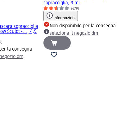
sopracciglia, 9 ml
(679)
Informazioni
Non disponibile per la consegna
scara sopracciglia
ow Sculpt -..., 4,5
seleziona il negozio dm
5)
 per la consegna
l negozio dm