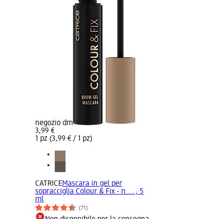
negozio dm
3,99 €
1 pz (3,99 € / 1 pz)
CATRICE
Mascara in gel per
sopracciglia Colour & Fix - n...., 5
ml
(71)