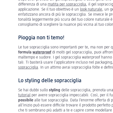
differenza di una
matita per sopracciglia
, il gel sopracci
applicazione. Se il tuo obiettivo è un
look naturale
, un g
enfatizzano ancora di più le sopracciglia. Se invece le pr
tonalità leggermente più scura del tuo colore naturale è q
consigliamo di scegliere la nuance più vicina al tuo colo
Pioggia non ti temo!
Le tue sopracciglia sono importanti per te, ma non per qu
formula
waterproof
di molti gel sopracciglia, puoi affro
maltempo e sudore. I gel sopracciglia waterproof hanno la
tali. Ti basterà usare l’applicatore incluso nel packagin
sopracciglia
. In un attimo avrai sopracciglia folte e defin
Lo styling delle sopracciglia
Se hai dubbi sullo
styling
delle sopracciglia, prenota un
tutorial
per avere sopracciglia impeccabili. Così, per il fu
possibile
alle tue sopracciglia. Data l’enorme offerta di 
all’inizio può essere difficile trovare il prodotto perfetto
che ti sembrano più adatti a te e capire come modellare a