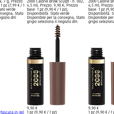
, 7 g; Prezzo:
2000 Calorie Brow Sculpt - n. 002,
2000 Calorie Br
1 pz (7,99 € / 1
4,5 ml; Prezzo: 9,90 €; Prezzo
4,5 ml; Prezzo:
tato verde
base: 1 pz (9,90 € / 1 pz);
base: 1 pz (9,90
onsegna, Stato
Disponibilità: Stato verde
Disponibilità: 
negozio dm
Disponibile per la consegna, Stato
Disponibile per
grigio seleziona il negozio dm
grigio selezion
9,90 €
9,90 €
Mascara in gel
1 pz (9,90 € / 1 pz)
1 pz (9,90 € / 1 