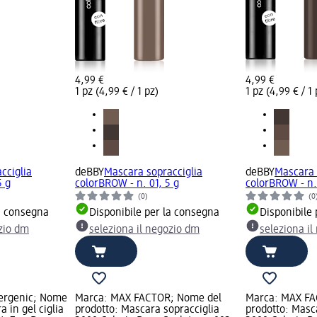
4,99 €
4,99 €
1 pz (4,99 € / 1 pz)
1 pz (4,99 € / 1 
cciglia
deBBY
Mascara sopracciglia
deBBY
Mascara 
5 g
colorBROW - n. 01, 5 g
colorBROW - n.
(0)
(0
la consegna
Disponibile per la consegna
Disponibile
ozio dm
seleziona il negozio dm
seleziona i
lergenic; Nome
Marca: MAX FACTOR; Nome del
Marca: MAX FA
 in gel ciglia
prodotto: Mascara sopracciglia
prodotto: Masc