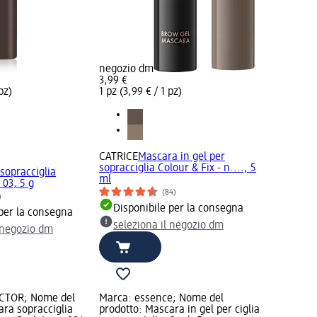
negozio dm
3,99 €
pz)
1 pz (3,99 € / 1 pz)
CATRICE
Mascara in gel per
sopracciglia Colour & Fix - n...., 5
sopracciglia
ml
 03, 5 g
(84)
)
Disponibile per la consegna
 per la consegna
seleziona il negozio dm
l negozio dm
CTOR; Nome del
Marca: essence; Nome del
ara sopracciglia
prodotto: Mascara in gel per ciglia