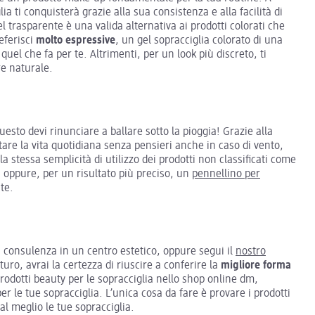
glia ti conquisterà grazie alla sua consistenza e alla facilità di
el trasparente è una valida alternativa ai prodotti colorati che
eferisci
molto espressive
, un gel sopracciglia colorato di una
uel che fa per te. Altrimenti, per un look più discreto, ti
re naturale.
esto devi rinunciare a ballare sotto la pioggia! Grazie alla
ntare la vita quotidiana senza pensieri anche in caso di vento,
 stessa semplicità di utilizzo dei prodotti non classificati come
g, oppure, per un risultato più preciso, un
pennellino per
ite.
a consulenza in un centro estetico, oppure segui il
nostro
turo, avrai la certezza di riuscire a conferire la
migliore forma
prodotti beauty per le sopracciglia nello shop online dm,
 per le tue sopracciglia. L’unica cosa da fare è provare i prodotti
l meglio le tue sopracciglia.