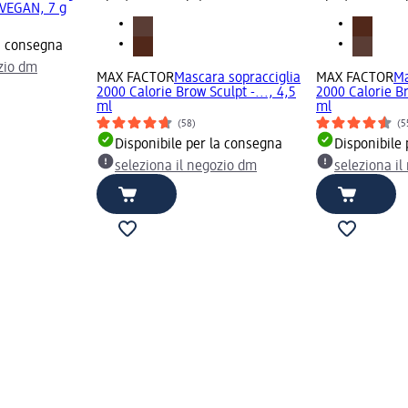
a VEGAN, 7 g
la consegna
ozio dm
MAX FACTOR
Mascara sopracciglia
MAX FACTOR
Ma
2000 Calorie Brow Sculpt -..., 4,5
2000 Calorie Br
ml
ml
(58)
(5
Disponibile per la consegna
Disponibile
seleziona il negozio dm
seleziona i