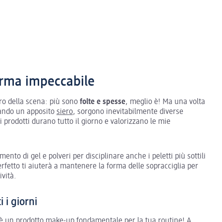
orma impeccabile
ro della scena: più sono
folte e spesse
, meglio è! Ma una volta
zzando un apposito
siero
, sorgono inevitabilmente diverse
i prodotti durano tutto il giorno e valorizzano le mie
ento di gel e polveri per disciplinare anche i peletti più sottili
perfetto ti aiuterà a mantenere la forma delle sopracciglia per
ività.
 i giorni
e è un prodotto make-up fondamentale per la tua routine! A