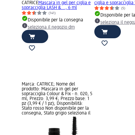
CATRICE
Mascara in gel per ciglia e
ciglia e sopraccigli
sopracciglia LASH &..., 6 ml
(5)
(141)
Disponibile per 
Disponibile per la consegna
seleziona il neg
seleziona il negozio dm
Marca: CATRICE; Nome del
prodotto: Mascara in gel per
sopracciglia Colour & Fix - n. 020, 5
ml; Prezzo: 3,99 €; Prezzo base: 1
pz (3,99 € / 1 pz); Disponibilità:
Stato rosso Non disponibile per la
consegna, Stato grigio seleziona il