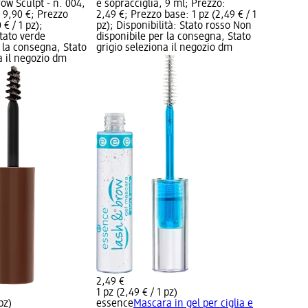
ow Sculpt - n. 004,
e sopracciglia, 9 ml; Prezzo:
 9,90 €; Prezzo
2,49 €; Prezzo base: 1 pz (2,49 € / 1
 € / 1 pz);
pz); Disponibilità: Stato rosso Non
Stato verde
disponibile per la consegna, Stato
 la consegna, Stato
grigio seleziona il negozio dm
a il negozio dm
2,49 €
1 pz (2,49 € / 1 pz)
pz)
essence
Mascara in gel per ciglia e