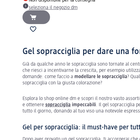
Non disponibile per la consegna
seleziona il negozio dm
Gel sopracciglia per dare una f
Già da qualche anno le sopracciglia sono tornate al cent
che riesci a incentivarne la crescita, per esempio utili
domande: come faccio a
modellare le sopracciglia
? Qual
sopracciglia con la giusta colorazione?
Esplora lo shop online dm e scopri il nostro vasto assortim
e ottenere
sopracciglia
impeccabili
. Il gel sopracciglia 
tutto il giorno, donando al tuo viso una notevole espress
Gel per sopracciglia: il must-have per tutti
Dopo aver provato un gel sopracciglia, ti accorgerai ch