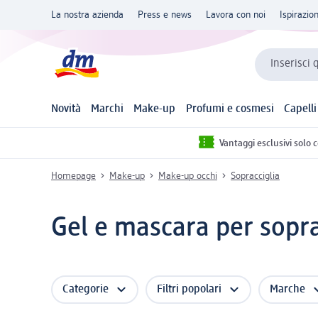
La nostra azienda
Press e news
Lavora con noi
Ispirazio
Inserisci 
Novità
Marchi
Make-up
Profumi e cosmesi
Capelli
Vantaggi esclusivi solo 
Homepage
Make-up
Make-up occhi
Sopracciglia
Gel e mascara per sopra
Categorie
Filtri popolari
Marche