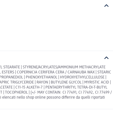
ERYL STEARATE | STYRENE/ACRYLATES/AMMONIUM METHACRYLATE
L ESTERS | COPERNICIA CERIFERA CERA / CARNAUBA WAX | STEARIC
L PROPANEDIOL | PHENOXYETHANOL | HYDROXYETHYLCELLULOSE |
PRIC TRIGLYCERIDE | RAYON | BUTYLENE GLYCOL | MYRISTIC ACID |
TATE | C11-15 ALKETH-7 | PENTAERYTHRITYL TETRA-DI-T-BUTYL
OCOPHEROL | [+/- MAY CONTAIN: CI 77491, CI 77492, CI 77499 /
elencati nello shop online possono differire da quelli riportati