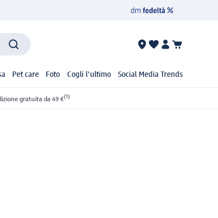
sa
Pet care
Foto
Cogli l'ultimo
Social Media Trends
(1)
izione gratuita da 49 €