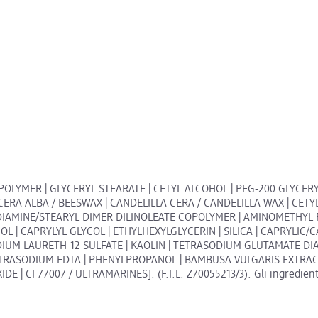
OPOLYMER | GLYCERYL STEARATE | CETYL ALCOHOL | PEG-200 GLYC
ERA ALBA / BEESWAX | CANDELILLA CERA / CANDELILLA WAX | CETY
ENEDIAMINE/STEARYL DIMER DILINOLEATE COPOLYMER | AMINOMETHY
 | CAPRYLYL GLYCOL | ETHYLHEXYLGLYCERIN | SILICA | CAPRYLIC/CA
UM LAURETH-12 SULFATE | KAOLIN | TETRASODIUM GLUTAMATE DIACE
ASODIUM EDTA | PHENYLPROPANOL | BAMBUSA VULGARIS EXTRACT | T
E | CI 77007 / ULTRAMARINES]. (F.I.L. Z70055213/3). Gli ingredienti 