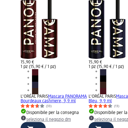
15,90 €
15,90 €
1 pz (15,90 € / 1 pz)
1 pz (15,90 € / 1 pz)
L'ORÉAL PARiS
Mascara PANORAMA
L'ORÉAL PARiS
Masc
Bourdeaux cashmere, 9,9 ml
Bleu, 9,9 ml
(33)
(13)
Disponibile per la consegna
Disponibile per l
seleziona il negozio dm
seleziona il nego