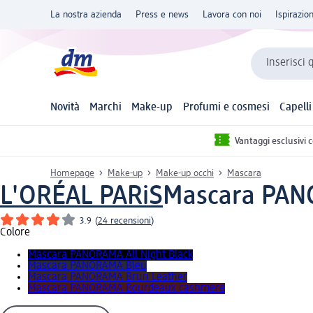
La nostra azienda
Press e news
Lavora con noi
Ispirazio
Inserisci 
Novità
Marchi
Make-up
Profumi e cosmesi
Capelli
Vantaggi esclusivi 
Homepage
Make-up
Make-up occhi
Mascara
L'ORÉAL PARiS
Mascara PANO
3.9
(
24 recensioni
)
Colore
Mascara PANORAMA All Night Black
Mascara PANORAMA Bleu
Mascara PANORAMA Brun Leather
Mascara PANORAMA Bourdeaux cashmere