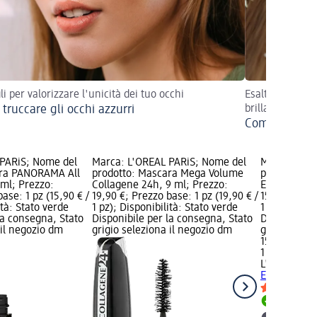
li per valorizzare l'unicità dei tuo occhi
Esalta la bellez
truccare gli occhi azzurri
brillare
Come truccare
 PARiS; Nome del
Marca: L'ORÉAL PARiS; Nome del
Marca: L'OR
ara PANORAMA All
prodotto: Mascara Mega Volume
prodotto: M
 ml; Prezzo:
Collagene 24h, 9 ml; Prezzo:
Extensionist
ase: 1 pz (15,90 € /
19,90 €; Prezzo base: 1 pz (19,90 € /
15,90 €; Pre
ità: Stato verde
1 pz); Disponibilità: Stato verde
1 pz); Dispo
la consegna, Stato
Disponibile per la consegna, Stato
Disponibile
 il negozio dm
grigio seleziona il negozio dm
grigio selez
15,90 €
1 pz (15,90 €
L'ORÉAL PA
Extensionist
Disponib