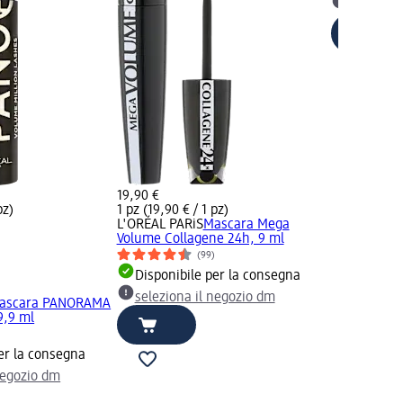
selezion
19,90 €
pz)
1 pz (19,90 € / 1 pz)
L'ORÉAL PARiS
Mascara Mega
Volume Collagene 24h, 9 ml
(99)
Disponibile per la consegna
seleziona il negozio dm
ascara PANORAMA
9,9 ml
)
er la consegna
negozio dm