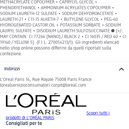
METHACRYLATE COPOLYMER • CAPRYLYL GLYCOL •
PHENOXYETHANOL • AMMONIUM ACRYLATES COPOLYMER •
SODIUM LAURETH-12 SULFATE • SODIUM DEHYDROACETATE •
LAURETH-21 • C11-15 ALKETH-7 • BUTYLENE GLYCOL • PEG-40
HYDROGENATED CASTOR OIL • POTASSIUM SORBATE • SODIUM
LAURYL SULFATE • DISODIUM LAURETH SULFOSUCCINATE ● [+/-
MAY CONTAIN: CI 77266 [NANO] / BLACK 2 • CI 16035 / RED 40 • CI
19140 / YELLOW 5]. (F.I.L. Z70054213/1). Gli ingredienti elencati
nello shop online possono differire da quelli riportati sulla
confezione.
Indirizzi
L'Oreal Paris 14, Rue Royale 75008 Paris France
lorealservizioconsumatori.corpit@loreal.com
Scopri tutti i
prodotti di L'ORÉAL PARiS
Consigliati per te