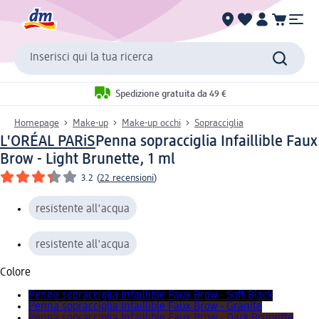
Inserisci qui la tua ricerca
Spedizione gratuita da 49 €
Homepage
Make-up
Make-up occhi
Sopracciglia
L'ORÉAL PARiS
Penna sopracciglia Infaillible Faux
Brow - Light Brunette, 1 ml
3.2
(
22 recensioni
)
resistente all'acqua
resistente all'acqua
Colore
Penna sopracciglia Infaillible Faux Brow - Soft Black
Penna sopracciglia Infaillible Faux Brow - Granite
Penna sopracciglia Infaillible Faux Brow - Dark Brunette