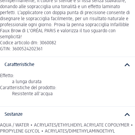
semipermanente, il colore si stende e si fissa senza sbavature,
donando alle sopracciglia una tonalità e un effetto laminato
perfetti. L’applicatore con doppia punta di precisione consente di
disegnare le sopracciglia facilmente, per un risultato naturale e
professionale ogni giorno. Prova la penna sopracciglia Infaillible
Faux Brow di L'ORÉAL PARiS e valorizza il tuo sguardo con
semplicità!
Codice articolo dm: 3060082
GTIN: 3600524202361
Caratteristiche
Effetto:
a lunga durata
Caratteristiche del prodotto:
Resistente all'acqua
Sostanze
AQUA / WATER • ACRYLATES/ETHYLHEXYL ACRYLATE COPOLYMER •
PROPYLENE GLYCOL • ACRYLATES/DIMETHYLAMINOETHYL