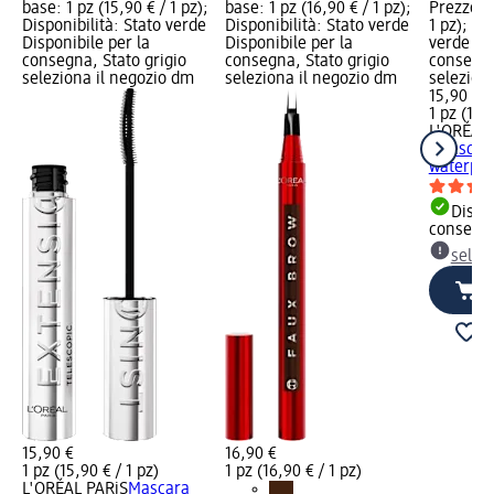
base: 1 pz (15,90 € / 1 pz);
base: 1 pz (16,90 € / 1 pz);
Prezzo ba
Disponibilità: Stato verde
Disponibilità: Stato verde
1 pz); Di
Disponibile per la
Disponibile per la
verde Dis
consegna, Stato grigio
consegna, Stato grigio
consegna
seleziona il negozio dm
seleziona il negozio dm
selezion
15,90 €
1 pz (15,9
L'ORÉAL 
Telescop
waterpro
Dispon
consegn
selez
15,90 €
16,90 €
1 pz (15,90 € / 1 pz)
1 pz (16,90 € / 1 pz)
L'ORÉAL PARiS
Mascara