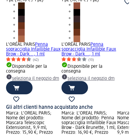
1 pz (16,90 € / 1 pz)
1 pz (16,90 € / 1 pz)
L'ORÉAL PARiS
Penna
L'ORÉAL PARiS
Penna
sopracciglia Infaillible Faux
sopracciglia Infaillible Faux
Brow - Dark..., 1 ml
Brow - Dark..., 1 ml
(42)
(13)
Disponibile per la
Disponibile per la
consegna
consegna
seleziona il negozio dm
seleziona il negozio dm
Gli altri clienti hanno acquistato anche
Marca: L'ORÉAL PARiS;
Marca: L'ORÉAL PARiS;
Marca: L
Nome del prodotto:
Nome del prodotto: Penna
Nome del
Mascara Telescopic
sopracciglia Infaillible Faux
Mascara 
Extensionist, 9,9 ml;
Brow - Dark Brunette, 1 ml;
Extensio
Prezzo: 15,90 €; Prezzo
Prezzo: 16,90 €; Prezzo
9,9 ml; P