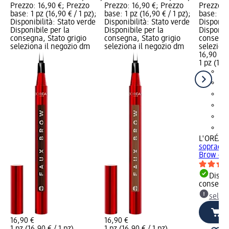
Prezzo: 16,90 €; Prezzo
Prezzo: 16,90 €; Prezzo
Prezzo: 
base: 1 pz (16,90 € / 1 pz);
base: 1 pz (16,90 € / 1 pz);
base: 1 p
Disponibilità: Stato verde
Disponibilità: Stato verde
Disponibi
Disponibile per la
Disponibile per la
Disponibi
consegna, Stato grigio
consegna, Stato grigio
consegna
seleziona il negozio dm
seleziona il negozio dm
selezion
16,90 €
1 pz (16,9
L'ORÉAL 
sopraccig
Brow - B
Dispon
consegn
selez
16,90 €
16,90 €