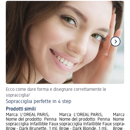
Ecco come dare forma e disegnare correttamente le
Ge
sopracciglia!
Sopracciglia perfette in 4 step
Prodotti simili
Marca: L'ORÉAL PARiS;
Marca: L'ORÉAL PARiS;
Marca: L
Nome del prodotto: Penna
Nome del prodotto: Penna
Nome del
sopracciglia Infaillible Faux
sopracciglia Infaillible Faux
sopraccig
Brow - Dark Brunette, 1 ml;
Brow - Dark Blonde, 1 ml;
Brow - B