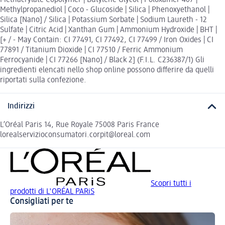
Methacrylate Copolymer | Butylene Glycol | Poloxamer 407 |
Methylpropanediol | Coco - Glucoside | Silica | Phenoxyethanol |
Silica [Nano] / Silica | Potassium Sorbate | Sodium Laureth - 12
Sulfate | Citric Acid | Xanthan Gum | Ammonium Hydroxide | BHT |
[+ / - May Contain: CI 77491, CI 77492, CI 77499 / Iron Oxides | CI
77891 / Titanium Dioxide | CI 77510 / Ferric Ammonium
Ferrocyanide | CI 77266 [Nano] / Black 2] (F.I.L. C236387/1) Gli
ingredienti elencati nello shop online possono differire da quelli
riportati sulla confezione.
Indirizzi
L’Oréal Paris 14, Rue Royale 75008 Paris France
lorealservizioconsumatori.corpit@loreal.com
Scopri tutti i
prodotti di L'ORÉAL PARiS
Consigliati per te