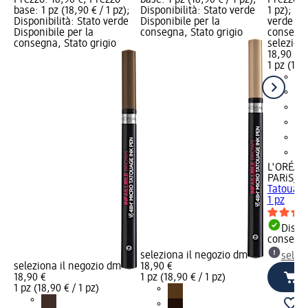
Prezzo: 18,90 €; Prezzo
base: 1 pz (18,90 € / 1 pz);
Prezzo ba
base: 1 pz (18,90 € / 1 pz);
Disponibilità: Stato verde
1 pz); Di
Disponibilità: Stato verde
Disponibile per la
verde Dis
Disponibile per la
consegna, Stato grigio
consegna
consegna, Stato grigio
selezion
18,90 €
1 pz (18,9
L'ORÉAL
PARiS
Un
Tatouage
1 pz
Dispon
consegn
seleziona il negozio dm
selez
seleziona il negozio dm
18,90 €
18,90 €
1 pz (18,90 € / 1 pz)
1 pz (18,90 € / 1 pz)