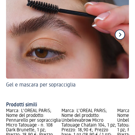
Gel e mascara per sopracciglia
Ec
sop
So
Prodotti simili
Marca: L'ORÉAL PARiS;
Marca: L'ORÉAL PARiS;
Marca: L
Nome del prodotto:
Nome del prodotto:
Nome del
Pennarello per sopracciglia
Unbelievabrow Micro
Unbeliev
Micro Tatouage - n. 108
Tatouage Chatain 104, 1 pz;
Tatouage
Dark Brunette, 1 pz;
Prezzo: 18,90 €; Prezzo
1 pz; Pre