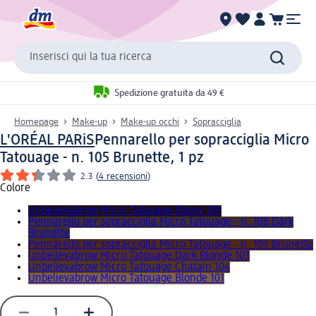
Inserisci qui la tua ricerca
Spedizione gratuita da 49 €
Homepage
Make-up
Make-up occhi
Sopracciglia
L'ORÉAL PARiS
Pennarello per sopracciglia Micro
Tatouage - n. 105 Brunette, 1 pz
2.3
(
4 recensioni
)
Colore
Unbelievabrow Micro Tatouage Ebony 109
Pennarello per sopracciglia Micro Tatouage - n. 108 Dark
Brunette
Pennarello per sopracciglia Micro Tatouage - n. 105 Brunette
Unbelievabrow Micro Tatouage Dark Blonde 103
Unbelievabrow Micro Tatouage Chatain 104
Unbelievabrow Micro Tatouage Blonde 101