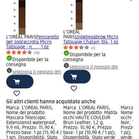
L'ORÉAL
L'ORÉAL PARiS
Pennarello
PARiS
Unbelievabrow Micro
per sopracciglia Micro
Tatouage Chatain 104, 1 pz
Tatouage - n...., 1 pz
(4)
(10)
Disponibile per la
Disponibile per la
consegna
consegna
seleziona il negozio dm
seleziona il negozio dm
Gli altri clienti hanno acquistato anche
Marca: L'ORÉAL PARiS;
Marca: L'ORÉAL PARiS;
Marca: L
Nome del prodotto:
Nome del prodotto: Matita
Nome del
Mascara Telescopic
occhi HAUTE COULEUR
occhi H
Extensionist waterproof,
Brun Leather, 1,2 g;
Noir, 1,2
9,9 ml; Prezzo: 15,90 €;
Prezzo: 10,90 €; Prezzo
Prezzo ba
Prezzo base: 1 pz (15,90 € /
base: 1 pz (10,90 € / 1 pz);
1 pz); Di
1 pz); Disponibilità: Stato
Disponibilità: Stato verde
verde Dis