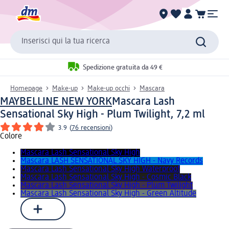
Inserisci qui la tua ricerca
Spedizione gratuita da 49 €
Homepage
Make-up
Make-up occhi
Mascara
MAYBELLINE NEW YORK
Mascara Lash
Sensational Sky High - Plum Twilight, 7,2 ml
3.9
(
76 recensioni
)
Colore
Mascara Lash Sensational Sky High
Mascara LASH SENSATIONAL SKY HIGH - Navy Records
Mascara Lash Sensational Sky High Waterproof
Mascara Lash Sensational Sky High - Cosmic Black
Mascara Lash Sensational Sky High - Plum Twilight
Mascara Lash Sensational Sky High - Green Altitude