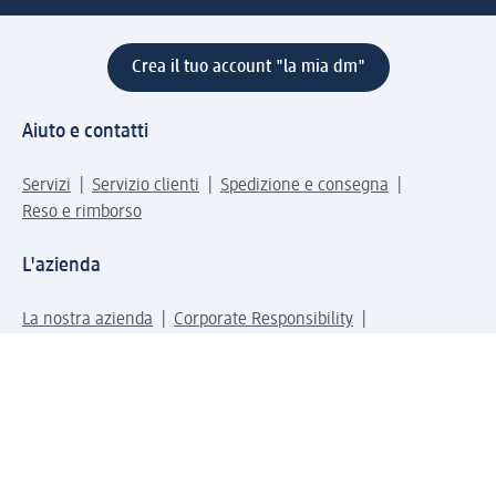
Crea il tuo account "la mia dm"
Aiuto e contatti
Servizi
Servizio clienti
Spedizione e consegna
Reso e rimborso
L'azienda
La nostra azienda
Corporate Responsibility
Lavora con noi
Press e news
Espansione
Un mondo di prodotti
Il mondo dm
Punti vendita
Il nostro Journal