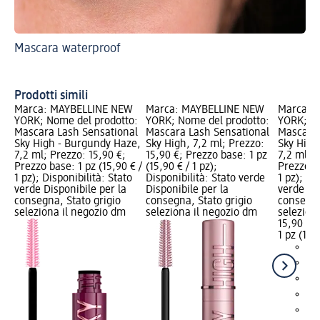
Mascara waterproof
Sc
Te
Prodotti simili
Marca: MAYBELLINE NEW
Marca: MAYBELLINE NEW
Marca: 
YORK; Nome del prodotto:
YORK; Nome del prodotto:
YORK; No
Mascara Lash Sensational
Mascara Lash Sensational
Mascara 
Sky High - Burgundy Haze,
Sky High, 7,2 ml; Prezzo:
Sky High
7,2 ml; Prezzo: 15,90 €;
15,90 €; Prezzo base: 1 pz
7,2 ml; P
Prezzo base: 1 pz (15,90 € /
(15,90 € / 1 pz);
Prezzo ba
1 pz); Disponibilità: Stato
Disponibilità: Stato verde
1 pz); Di
verde Disponibile per la
Disponibile per la
verde Dis
consegna, Stato grigio
consegna, Stato grigio
consegna
seleziona il negozio dm
seleziona il negozio dm
selezion
15,90 €
1 pz (15,9