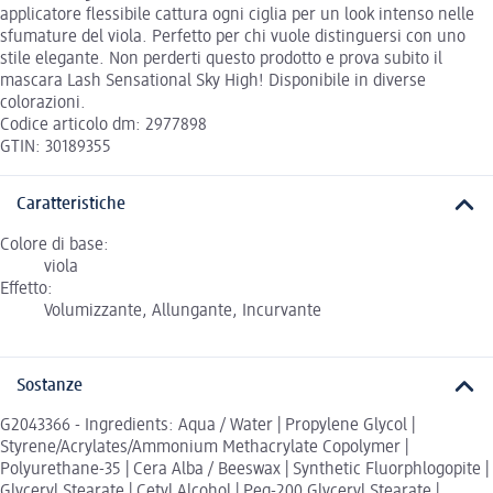
applicatore flessibile cattura ogni ciglia per un look intenso nelle
sfumature del viola. Perfetto per chi vuole distinguersi con uno
stile elegante. Non perderti questo prodotto e prova subito il
mascara Lash Sensational Sky High! Disponibile in diverse
colorazioni.
Codice articolo dm: 2977898
GTIN: 30189355
Caratteristiche
Colore di base:
viola
Effetto:
Volumizzante, Allungante, Incurvante
Sostanze
G2043366 - Ingredients: Aqua / Water | Propylene Glycol |
Styrene/Acrylates/Ammonium Methacrylate Copolymer |
Polyurethane-35 | Cera Alba / Beeswax | Synthetic Fluorphlogopite |
Glyceryl Stearate | Cetyl Alcohol | Peg-200 Glyceryl Stearate |