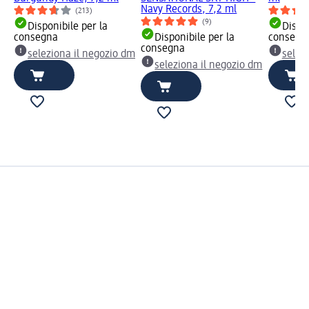
Navy Records, 7,2 ml
(213)
(9)
Disponibile per la
Dispon
consegna
Disponibile per la
consegn
consegna
seleziona il negozio dm
selez
seleziona il negozio dm