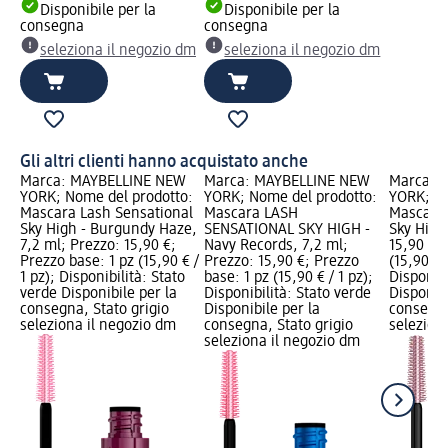
Disponibile per la
Disponibile per la
consegna
consegna
seleziona il negozio dm
seleziona il negozio dm
Gli altri clienti hanno acquistato anche
Marca: MAYBELLINE NEW
Marca: MAYBELLINE NEW
Marca: 
YORK; Nome del prodotto:
YORK; Nome del prodotto:
YORK; No
Mascara Lash Sensational
Mascara LASH
Mascara 
Sky High - Burgundy Haze,
SENSATIONAL SKY HIGH -
Sky High
7,2 ml; Prezzo: 15,90 €;
Navy Records, 7,2 ml;
15,90 €; 
Prezzo base: 1 pz (15,90 € /
Prezzo: 15,90 €; Prezzo
(15,90 € /
1 pz); Disponibilità: Stato
base: 1 pz (15,90 € / 1 pz);
Disponibi
verde Disponibile per la
Disponibilità: Stato verde
Disponibi
consegna, Stato grigio
Disponibile per la
consegna
seleziona il negozio dm
consegna, Stato grigio
selezion
seleziona il negozio dm