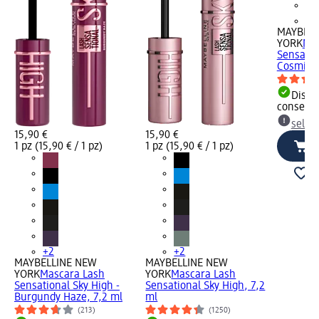
+2
MAYBELL
YORK
Mas
Sensatio
Cosmic B
Dispon
consegn
selez
15,90 €
15,90 €
1 pz (15,90 € / 1 pz)
1 pz (15,90 € / 1 pz)
+2
+2
MAYBELLINE NEW
MAYBELLINE NEW
YORK
Mascara Lash
YORK
Mascara Lash
Sensational Sky High -
Sensational Sky High, 7,2
Burgundy Haze, 7,2 ml
ml
(213)
(1250)