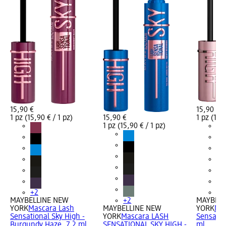
15,90 €
15,90 €
1 pz (15,90 € / 1 pz)
15,90 €
1 pz (15,9
1 pz (15,90 € / 1 pz)
+2
+2
MAYBELLINE NEW
+2
MAYBELL
YORK
Mascara Lash
MAYBELLINE NEW
YORK
Mas
Sensational Sky High -
YORK
Mascara LASH
Sensatio
Burgundy Haze, 7,2 ml
SENSATIONAL SKY HIGH -
ml