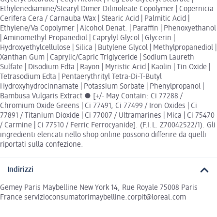
Ethylenediamine/Stearyl Dimer Dilinoleate Copolymer | Copernicia
Cerifera Cera / Carnauba Wax | Stearic Acid | Palmitic Acid |
Ethylene/Va Copolymer | Alcohol Denat. | Paraffin | Phenoxyethanol
| Aminomethyl Propanediol | Caprylyl Glycol | Glycerin |
Hydroxyethylcellulose | Silica | Butylene Glycol | Methylpropanediol |
Xanthan Gum | Caprylic/Capric Triglyceride | Sodium Laureth
Sulfate | Disodium Edta | Rayon | Myristic Acid | Kaolin | Tin Oxide |
Tetrasodium Edta | Pentaerythrityl Tetra-Di-T-Butyl
Hydroxyhydrocinnamate | Potassium Sorbate | Phenylpropanol |
Bambusa Vulgaris Extract ● [+/- May Contain: Ci 77288 /
Chromium Oxide Greens | Ci 77491, Ci 77499 / Iron Oxides | Ci
77891 / Titanium Dioxide | Ci 77007 / Ultramarines | Mica | Ci 75470
/ Carmine | Ci 77510 / Ferric Ferrocyanide]. (F.I.L. Z70042522/1). Gli
ingredienti elencati nello shop online possono differire da quelli
riportati sulla confezione.
Indirizzi
Gemey Paris Maybelline New York 14, Rue Royale 75008 Paris
France servizioconsumatorimaybelline.corpit@loreal.com