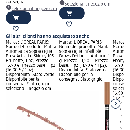
consegna
seleziona il negozio dm
seleziona il negozio dm
Gli altri clienti hanno acquistato anche
Marca: L'ORÉAL PARiS;
Marca: L'ORÉAL PARiS;
Marca: L
Nome del prodotto: Matita
Nome del prodotto: Matita
Nome del
Automatica Sopracciglia
sopracciglia Infaillible
Automati
Brow Artist Le Skinny 105
Brows Definer – Auburn, 1
Brow Art
Brunette, 1 pz; Prezzo:
g; Prezzo: 11,90 €; Prezzo
Ebony, 1
16,90 €; Prezzo base: 1 pz
base: 1 pz (11,90 € / 1 pz);
16,90 €; 
(16,90 € / 1 pz);
Disponibilità: Stato verde
(16,90 € /
Disponibilità: Stato verde
Disponibile per la
Disponibi
Disponibile per la
consegna, Stato grigio
Disponibi
consegna, Stato grigio
consegna
seleziona il negozio dm
selezion
16,90 €
1 pz (16,9