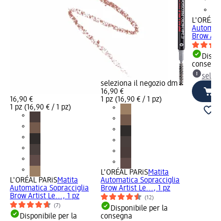
L'ORÉAL 
Automati
Brow Arti
Dispon
consegn
selez
seleziona il negozio dm
16,90 €
16,90 €
1 pz (16,90 € / 1 pz)
1 pz (16,90 € / 1 pz)
L'ORÉAL PARiS
Matita
L'ORÉAL PARiS
Matita
Automatica Sopracciglia
Automatica Sopracciglia
Brow Artist Le..., 1 pz
Brow Artist Le..., 1 pz
(12)
(7)
Disponibile per la
Disponibile per la
consegna