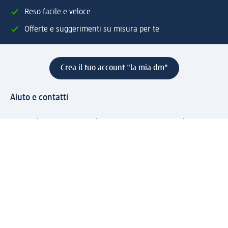
Reso facile e veloce
Offerte e suggerimenti su misura per te
Crea il tuo account "la mia dm"
Aiuto e contatti
Servizi
Servizio clienti
Spedizione e consegna
Reso e rimborso
L'azienda
La nostra azienda
Corporate Responsibility
Lavora con noi
Press e news
Espansione
Un mondo di prodotti