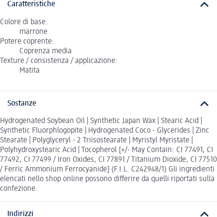
Caratteristiche
Colore di base:
marrone
Potere coprente:
Coprenza media
Texture / consistenza / applicazione:
Matita
Sostanze
Hydrogenated Soybean Oil | Synthetic Japan Wax | Stearic Acid |
Synthetic Fluorphlogopite | Hydrogenated Coco - Glycerides | Zinc
Stearate | Polyglyceryl - 2 Triisostearate | Myristyl Myristate |
Polyhydroxystearic Acid | Tocopherol [+/- May Contain: CI 77491, CI
77492, CI 77499 / Iron Oxides, CI 77891 / Titanium Dioxide, CI 77510
/ Ferric Ammonium Ferrocyanide] (F.I.L. C242948/1) Gli ingredienti
elencati nello shop online possono differire da quelli riportati sulla
confezione.
Indirizzi