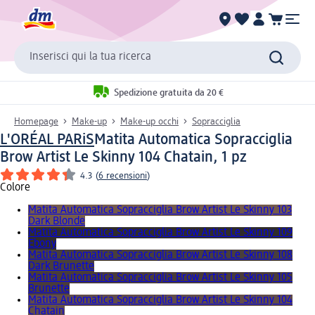
Inserisci qui la tua ricerca
Spedizione gratuita da 20 €
Homepage
Make-up
Make-up occhi
Sopracciglia
L'ORÉAL PARiS
Matita Automatica Sopracciglia
Brow Artist Le Skinny 104 Chatain, 1 pz
4.3
(
6 recensioni
)
Colore
Matita Automatica Sopracciglia Brow Artist Le Skinny 103
Dark Blonde
Matita Automatica Sopracciglia Brow Artist Le Skinny 109
Ebony
Matita Automatica Sopracciglia Brow Artist Le Skinny 108
Dark Brunette
Matita Automatica Sopracciglia Brow Artist Le Skinny 105
Brunette
Matita Automatica Sopracciglia Brow Artist Le Skinny 104
Chatain