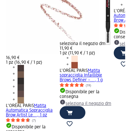
L'ORÉAL 
Automati
Brow Arti
Dispon
consegn
seleziona il negozio dm
selez
11,90 €
1 pz (11,90 € / 1 pz)
16,90 €
1 pz (16,90 € / 1 pz)
L'ORÉAL PARiS
Matita
sopracciglia Infaillible
Brows Definer –..., 1 g
(19)
Disponibile per la
consegna
seleziona il negozio dm
L'ORÉAL PARiS
Matita
Automatica Sopracciglia
Brow Artist Le..., 1 pz
(7)
Disponibile per la