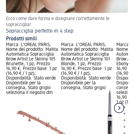
Ecco come dare forma e disegnare correttamente le
Ge
sopracciglia!
Sopracciglia perfette in 4 step
Prodotti simili
Marca: L'ORÉAL PARiS;
Marca: L'ORÉAL PARiS;
Marca: L
Nome del prodotto: Matita
Nome del prodotto: Matita
Nome del
Automatica Sopracciglia
Automatica Sopracciglia
Automati
Brow Artist Le Skinny 105
Brow Artist Le Skinny 101
Brow Art
Brunette, 1 pz; Prezzo:
Blonde, 1 pz; Prezzo:
Ebony, 1
16,90 €; Prezzo base: 1 pz
16,90 €; Prezzo base: 1 pz
16,90 €; 
(16,90 € / 1 pz);
(16,90 € / 1 pz);
(16,90 € /
Disponibilità: Stato verde
Disponibilità: Stato verde
Disponibi
Disponibile per la
Disponibile per la
Disponibi
consegna, Stato grigio
consegna, Stato grigio
consegna
seleziona il negozio dm
selezion
16,90 €
1 pz (16,9