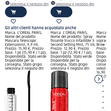
seleziona il negozio dm
seleziona il negozio dm
Gli altri clienti hanno acquistato anche
Marca: L'ORÉAL PARiS;
Marca: L'ORÉAL PARiS;
Marca: L
Nome del prodotto:
Nome del prodotto: Spray
Nome del
Mascara Telescopic
fissante trucco Infaillible 3-
sopraccig
Extensionist, 9,9 ml;
Second Setting Mist, 75 ml;
Brow - D
Prezzo: 15,90 €; Prezzo
Prezzo: 12,90 €; Prezzo
Prezzo: 
base: 1 pz (15,90 € / 1 pz);
base: 1 pz (12,90 € / 1 pz);
base: 1 p
Disponibilità: Stato verde
Disponibilità: Stato verde
Disponibi
Disponibile per la
Disponibile per la
Disponibi
consegna, Stato grigio
consegna, Stato grigio
consegna
seleziona il negozio dm
seleziona il negozio dm
selezion
16,90 €
1 pz (16,9