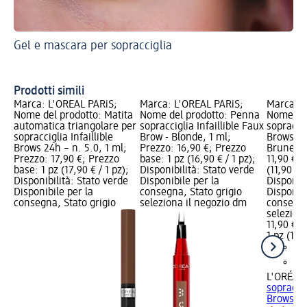
Gel e mascara per sopracciglia
Ec
sop
So
Prodotti simili
Marca: L'ORÉAL PARiS;
Marca: L'ORÉAL PARiS;
Marca: L
Nome del prodotto: Matita
Nome del prodotto: Penna
Nome del
automatica triangolare per
sopracciglia Infaillible Faux
sopraccig
sopracciglia Infaillible
Brow - Blonde, 1 ml;
Brows De
Brows 24h – n. 5.0, 1 ml;
Prezzo: 16,90 €; Prezzo
Brunette
Prezzo: 17,90 €; Prezzo
base: 1 pz (16,90 € / 1 pz);
11,90 €; 
base: 1 pz (17,90 € / 1 pz);
Disponibilità: Stato verde
(11,90 € /
Disponibilità: Stato verde
Disponibile per la
Disponibi
Disponibile per la
consegna, Stato grigio
Disponibi
consegna, Stato grigio
seleziona il negozio dm
consegna
selezion
11,90 €
1 pz (11,9
L'ORÉAL 
sopraccig
Brows Def