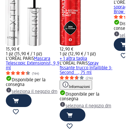
L'ORÉAL 
sopraccig
Brow - Da
Dispon
consegn
selez
15,90 €
12,90 €
1 pz (15,90 € / 1 pz)
1 pz (12,90 € / 1 pz)
L'ORÉAL PARiS
Mascara
+ 1 altra taglia
Telescopic Extensionist, 9,9
L'ORÉAL PARiS
Spray
ml
fissante trucco Infaillible 3-
Second..., 75 ml
(164)
(216)
Disponibile per la
consegna
Informazioni
seleziona il negozio dm
Disponibile per la
consegna
seleziona il negozio dm