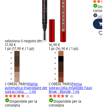
Dispon
consegn
selez
seleziona il negozio dm
17,90 €
16,90 €
1 pz (17,90 € / 1 pz)
1 pz (16,90 € / 1 pz)
L'ORÉAL PARiS
Matita
L'ORÉAL PARiS
Penna
automatica triangolare per
sopracciglia Infaillible Faux
sopracciglia..., 1 ml
Brow - Blonde, 1 ml
(5)
(8)
Disponibile per la
Disponibile per la
consegna
consegna