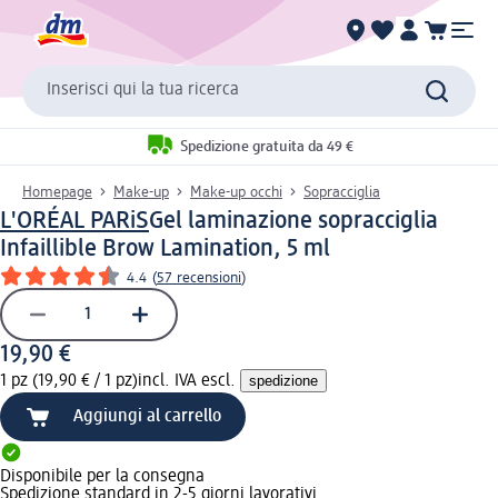
Inserisci qui la tua ricerca
Spedizione gratuita da 49 €
Homepage
Make-up
Make-up occhi
Sopracciglia
L'ORÉAL PARiS
Gel laminazione sopracciglia
Infaillible Brow Lamination, 5 ml
4.4
(
57 recensioni
)
19,90 €
1 pz (19,90 € / 1 pz)
incl. IVA escl.
spedizione
Aggiungi al carrello
Disponibile per la consegna
Spedizione standard in 2-5 giorni lavorativi