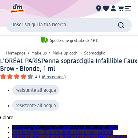
Inserisci qui la tua ricerca
Spedizione gratuita da 49 €
Homepage
Make-up
Make-up occhi
Sopracciglia
L'ORÉAL PARiS
Penna sopracciglia Infaillible Faux
Brow - Blonde, 1 ml
4.1
(
8 recensioni
)
resistente all'acqua
resistente all'acqua
Colore
Penna sopracciglia Infaillible Faux Brow - Soft Black
Penna sopracciglia Infaillible Faux Brow - Granite
Penna sopracciglia Infaillible Faux Brow - Dark Brunette