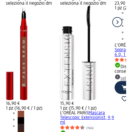
seleziona il negozio dm
seleziona il negozio dm
23,90 €
1 pz (23,
L'ORÉAL 
Sopraccig
6.0, 1 pz
Dispon
consegn
selez
16,90 €
15,90 €
1 pz (16,90 € / 1 pz)
1 pz (15,90 € / 1 pz)
L'ORÉAL PARiS
Mascara
Telescopic Extensionist, 9,9
ml
(164)