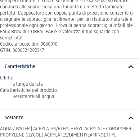
semipermanente, il colore si stende e si fissa senza sbavature,
donando alle sopracciglia una tonalità e un effetto laminato
perfetti. L’applicatore con doppia punta di precisione consente di
disegnare le sopracciglia facilmente, per un risultato naturale e
professionale ogni giorno. Prova la penna sopracciglia Infaillible
Faux Brow di L'ORÉAL PARiS e valorizza il tuo sguardo con
semplicità!
Codice articolo dm: 3060010
GTIN: 3600524202347
Caratteristiche
Effetto:
a lunga durata
Caratteristiche del prodotto:
Resistente all'acqua
Sostanze
AQUA / WATER | ACRYLATES/ETHYLHEXYL ACRYLATE COPOLYMER |
PROPYLENE GLYCOL | ACRYLATES/DIMETHYLAMINOETHYL