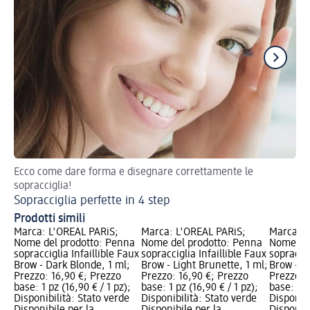
Ecco come dare forma e disegnare correttamente le
Ge
sopracciglia!
Sopracciglia perfette in 4 step
Prodotti simili
Marca: L'ORÉAL PARiS;
Marca: L'ORÉAL PARiS;
Marca: L
Nome del prodotto: Penna
Nome del prodotto: Penna
Nome del
sopracciglia Infaillible Faux
sopracciglia Infaillible Faux
sopraccig
Brow - Dark Blonde, 1 ml;
Brow - Light Brunette, 1 ml;
Brow - D
Prezzo: 16,90 €; Prezzo
Prezzo: 16,90 €; Prezzo
Prezzo: 
base: 1 pz (16,90 € / 1 pz);
base: 1 pz (16,90 € / 1 pz);
base: 1 p
Disponibilità: Stato verde
Disponibilità: Stato verde
Disponibi