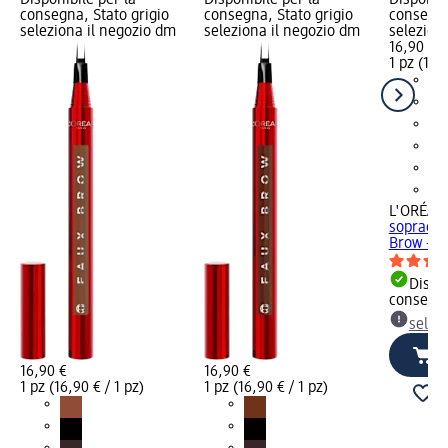
Disponibile per la
Disponibile per la
Disponibi
consegna, Stato grigio
consegna, Stato grigio
consegna
seleziona il negozio dm
seleziona il negozio dm
selezion
16,90 €
1 pz (16,9
L'ORÉAL 
sopraccig
Brow - Da
Dispon
consegn
selez
16,90 €
16,90 €
1 pz (16,90 € / 1 pz)
1 pz (16,90 € / 1 pz)