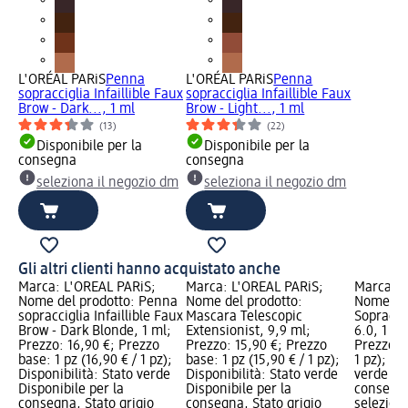
L'ORÉAL PARiS
Penna
L'ORÉAL PARiS
Penna
sopracciglia Infaillible Faux
sopracciglia Infaillible Faux
Brow - Dark..., 1 ml
Brow - Light..., 1 ml
(13)
(22)
Disponibile per la
Disponibile per la
consegna
consegna
seleziona il negozio dm
seleziona il negozio dm
Gli altri clienti hanno acquistato anche
Marca: L'ORÉAL PARiS;
Marca: L'ORÉAL PARiS;
Marca: L
Nome del prodotto: Penna
Nome del prodotto:
Nome del
sopracciglia Infaillible Faux
Mascara Telescopic
Sopraccig
Brow - Dark Blonde, 1 ml;
Extensionist, 9,9 ml;
6.0, 1 pz
Prezzo: 16,90 €; Prezzo
Prezzo: 15,90 €; Prezzo
Prezzo ba
base: 1 pz (16,90 € / 1 pz);
base: 1 pz (15,90 € / 1 pz);
1 pz); Di
Disponibilità: Stato verde
Disponibilità: Stato verde
verde Dis
Disponibile per la
Disponibile per la
consegna
consegna, Stato grigio
consegna, Stato grigio
selezion