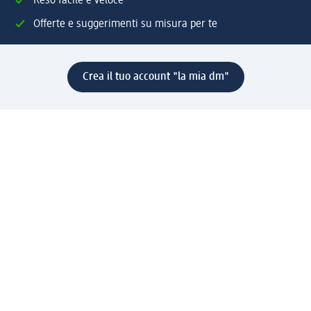
Reso facile e veloce
Offerte e suggerimenti su misura per te
Crea il tuo account "la mia dm"
Aiuto e contatti
Servizi
Servizio clienti
Spedizione e consegna
Reso e rimborso
L'azienda
La nostra azienda
Corporate Responsibility
Lavora con noi
Press e news
Espansione
Un mondo di prodotti
Il mondo dm