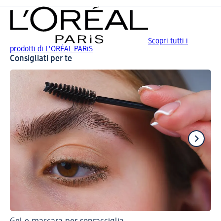
Scopri tutti i
prodotti di L'ORÉAL PARiS
Consigliati per te
Ec