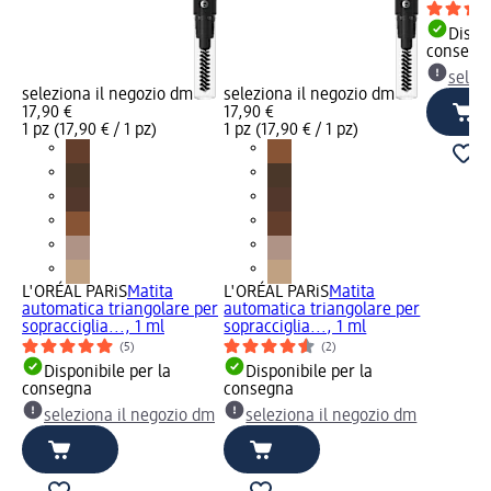
Dispon
consegn
selez
seleziona il negozio dm
seleziona il negozio dm
17,90 €
17,90 €
1 pz (17,90 € / 1 pz)
1 pz (17,90 € / 1 pz)
L'ORÉAL PARiS
Matita
L'ORÉAL PARiS
Matita
automatica triangolare per
automatica triangolare per
sopracciglia..., 1 ml
sopracciglia..., 1 ml
(5)
(2)
Disponibile per la
Disponibile per la
consegna
consegna
seleziona il negozio dm
seleziona il negozio dm