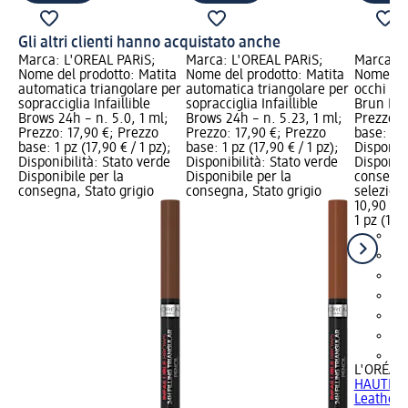
Gli altri clienti hanno acquistato anche
Marca: L'ORÉAL PARiS;
Marca: L'ORÉAL PARiS;
Marca: L
Nome del prodotto: Matita
Nome del prodotto: Matita
Nome del
automatica triangolare per
automatica triangolare per
occhi H
sopracciglia Infaillible
sopracciglia Infaillible
Brun Leat
Brows 24h – n. 5.0, 1 ml;
Brows 24h – n. 5.23, 1 ml;
Prezzo: 
Prezzo: 17,90 €; Prezzo
Prezzo: 17,90 €; Prezzo
base: 1 p
base: 1 pz (17,90 € / 1 pz);
base: 1 pz (17,90 € / 1 pz);
Disponibi
Disponibilità: Stato verde
Disponibilità: Stato verde
Disponibi
Disponibile per la
Disponibile per la
consegna
consegna, Stato grigio
consegna, Stato grigio
selezion
10,90 €
1 pz (10,9
+2
L'ORÉAL 
HAUTE C
Leather, 