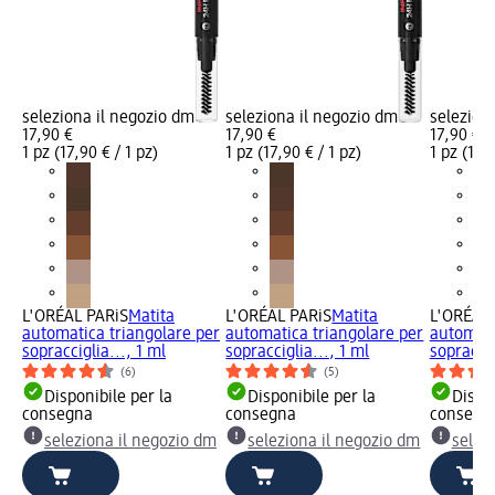
seleziona il negozio dm
seleziona il negozio dm
selezion
17,90 €
17,90 €
17,90 €
1 pz (17,90 € / 1 pz)
1 pz (17,90 € / 1 pz)
1 pz (17,9
L'ORÉAL PARiS
Matita
L'ORÉAL PARiS
Matita
L'ORÉAL 
automatica triangolare per
automatica triangolare per
automati
sopracciglia..., 1 ml
sopracciglia..., 1 ml
sopraccig
(6)
(5)
Disponibile per la
Disponibile per la
Dispon
consegna
consegna
consegn
seleziona il negozio dm
seleziona il negozio dm
selez