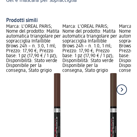
Gel e mascara per sopracciglia
sop
So
Prodotti simili
Marca: L'ORÉAL PARiS;
Marca: L'ORÉAL PARiS;
Marca: L
Nome del prodotto: Matita
Nome del prodotto: Matita
Nome del
automatica triangolare per
automatica triangolare per
automati
sopracciglia Infaillible
sopracciglia Infaillible
sopraccig
Brows 24h – n. 3.0, 1 ml;
Brows 24h – n. 1.0, 1 ml;
Brows 24
Prezzo: 17,90 €; Prezzo
Prezzo: 17,90 €; Prezzo
Prezzo: 
base: 1 pz (17,90 € / 1 pz);
base: 1 pz (17,90 € / 1 pz);
base: 1 p
Disponibilità: Stato verde
Disponibilità: Stato verde
Disponibi
Disponibile per la
Disponibile per la
Disponibi
consegna, Stato grigio
consegna, Stato grigio
consegna