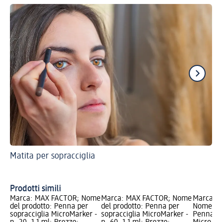
Matita per sopracciglia
Ge
Prodotti simili
Marca: MAX FACTOR; Nome
Marca: MAX FACTOR; Nome
Marca: L
del prodotto: Penna per
del prodotto: Penna per
Nome del
sopracciglia MicroMarker -
sopracciglia MicroMarker -
Pennarel