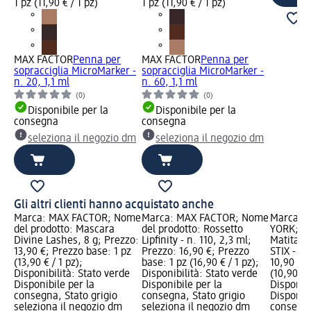
1 pz (11,90 € / 1 pz)
1 pz (11,90 € / 1 pz)
MAX FACTOR
Penna per
MAX FACTOR
Penna per
sopracciglia MicroMarker -
sopracciglia MicroMarker -
n. 20, 1,1 ml
n. 60, 1,1 ml
(0)
(0)
Disponibile per la
Disponibile per la
consegna
consegna
seleziona il negozio dm
seleziona il negozio dm
Gli altri clienti hanno acquistato anche
Marca: MAX FACTOR; Nome
Marca: MAX FACTOR; Nome
Marca: 
del prodotto: Mascara
del prodotto: Rossetto
YORK; No
Divine Lashes, 8 g; Prezzo:
Lipfinity - n. 110, 2,3 ml;
Matita o
13,90 €; Prezzo base: 1 pz
Prezzo: 16,90 €; Prezzo
STIX - n.
(13,90 € / 1 pz);
base: 1 pz (16,90 € / 1 pz);
10,90 €; 
Disponibilità: Stato verde
Disponibilità: Stato verde
(10,90 € /
Disponibile per la
Disponibile per la
Disponibi
consegna, Stato grigio
consegna, Stato grigio
Disponibi
seleziona il negozio dm
seleziona il negozio dm
consegna