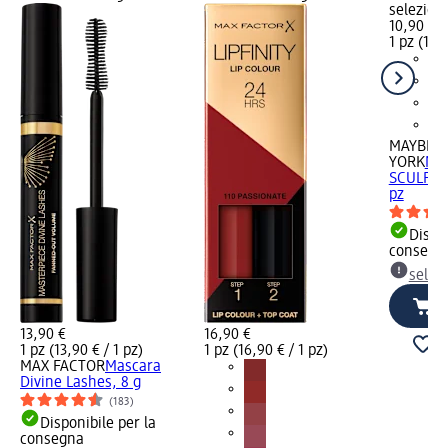
selezion
10,90 €
1 pz (10,9
MAYBELL
YORK
Mat
SCULPTIN
pz
Dispon
consegn
selez
13,90 €
16,90 €
1 pz (13,90 € / 1 pz)
1 pz (16,90 € / 1 pz)
MAX FACTOR
Mascara
Divine Lashes, 8 g
(183)
Disponibile per la
consegna