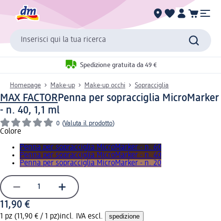
Inserisci qui la tua ricerca
Spedizione gratuita da 49 €
Homepage
Make-up
Make-up occhi
Sopracciglia
MAX FACTOR
Penna per sopracciglia MicroMarker
- n. 40, 1,1 ml
0
(
Valuta il prodotto
)
Colore
Penna per sopracciglia MicroMarker - n. 60
Penna per sopracciglia MicroMarker - n. 40
Penna per sopracciglia MicroMarker - n. 20
11,90 €
1 pz (11,90 € / 1 pz)
incl. IVA escl.
spedizione