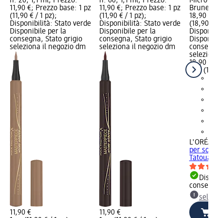
n. 20, 1,1 ml; Prezzo:
n. 60, 1,1 ml; Prezzo:
Micro Ta
11,90 €; Prezzo base: 1 pz
11,90 €; Prezzo base: 1 pz
Brunette
(11,90 € / 1 pz);
(11,90 € / 1 pz);
18,90 €; 
Disponibilità: Stato verde
Disponibilità: Stato verde
(18,90 € /
Disponibile per la
Disponibile per la
Disponibi
consegna, Stato grigio
consegna, Stato grigio
Disponibi
seleziona il negozio dm
seleziona il negozio dm
consegna
selezion
18,90 €
1 pz (18,9
L'ORÉAL 
per sopr
Tatouage 
Dispon
consegn
selez
11,90 €
11,90 €