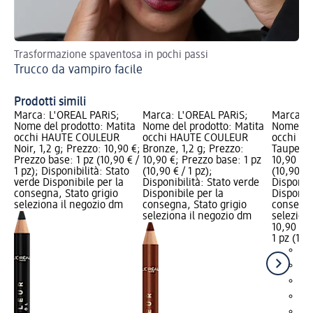
Trasformazione spaventosa in pochi passi
Esa
Trucco da vampiro facile
bri
Co
Prodotti simili
Marca: L'ORÉAL PARiS;
Marca: L'ORÉAL PARiS;
Marca: L
Nome del prodotto: Matita
Nome del prodotto: Matita
Nome del
occhi HAUTE COULEUR
occhi HAUTE COULEUR
occhi H
Noir, 1,2 g; Prezzo: 10,90 €;
Bronze, 1,2 g; Prezzo:
Taupe, 1,
Prezzo base: 1 pz (10,90 € /
10,90 €; Prezzo base: 1 pz
10,90 €; 
1 pz); Disponibilità: Stato
(10,90 € / 1 pz);
(10,90 € /
verde Disponibile per la
Disponibilità: Stato verde
Disponibi
consegna, Stato grigio
Disponibile per la
Disponibi
seleziona il negozio dm
consegna, Stato grigio
consegna
seleziona il negozio dm
selezion
10,90 €
1 pz (10,9