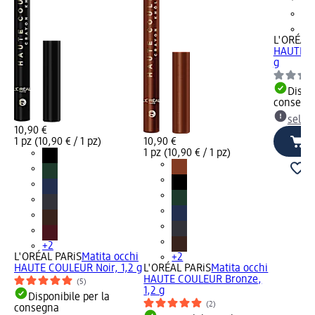
+2
L'ORÉAL 
HAUTE C
g
Dispon
consegn
selez
10,90 €
1 pz (10,90 € / 1 pz)
10,90 €
1 pz (10,90 € / 1 pz)
+2
L'ORÉAL PARiS
Matita occhi
+2
HAUTE COULEUR Noir, 1,2 g
L'ORÉAL PARiS
Matita occhi
HAUTE COULEUR Bronze,
(5)
1,2 g
Disponibile per la
(2)
consegna