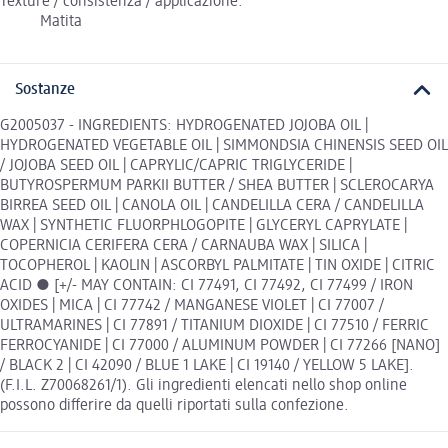
Texture / consistenza / applicazione:
Matita
Sostanze
G2005037 - INGREDIENTS: HYDROGENATED JOJOBA OIL |
HYDROGENATED VEGETABLE OIL | SIMMONDSIA CHINENSIS SEED OIL
/ JOJOBA SEED OIL | CAPRYLIC/CAPRIC TRIGLYCERIDE |
BUTYROSPERMUM PARKII BUTTER / SHEA BUTTER | SCLEROCARYA
BIRREA SEED OIL | CANOLA OIL | CANDELILLA CERA / CANDELILLA
WAX | SYNTHETIC FLUORPHLOGOPITE | GLYCERYL CAPRYLATE |
COPERNICIA CERIFERA CERA / CARNAUBA WAX | SILICA |
TOCOPHEROL | KAOLIN | ASCORBYL PALMITATE | TIN OXIDE | CITRIC
ACID ● [+/- MAY CONTAIN: CI 77491, CI 77492, CI 77499 / IRON
OXIDES | MICA | CI 77742 / MANGANESE VIOLET | CI 77007 /
ULTRAMARINES | CI 77891 / TITANIUM DIOXIDE | CI 77510 / FERRIC
FERROCYANIDE | CI 77000 / ALUMINUM POWDER | CI 77266 [NANO]
/ BLACK 2 | CI 42090 / BLUE 1 LAKE | CI 19140 / YELLOW 5 LAKE].
(F.I.L. Z70068261/1). Gli ingredienti elencati nello shop online
possono differire da quelli riportati sulla confezione.