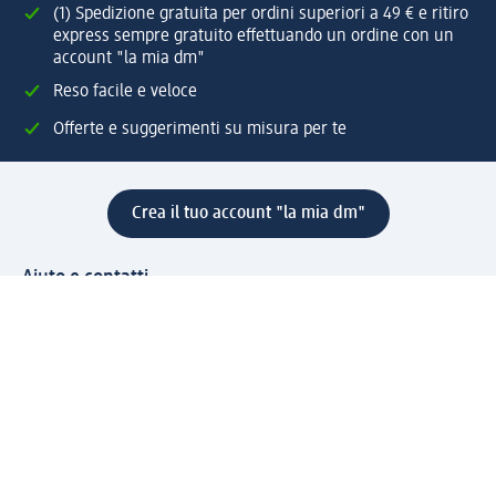
(1) Spedizione gratuita per ordini superiori a 49 € e ritiro
express sempre gratuito effettuando un ordine con un
account "la mia dm"
Reso facile e veloce
Offerte e suggerimenti su misura per te
Crea il tuo account "la mia dm"
Aiuto e contatti
Servizi
Servizio clienti
Spedizione e consegna
Reso e rimborso
L'azienda
La nostra azienda
Corporate Responsibility
Lavora con noi
Press e news
Espansione