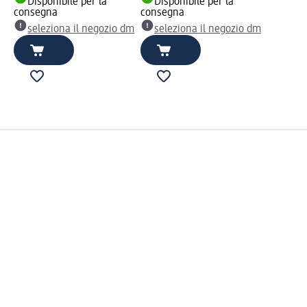
Disponibile per la
Disponibile per la
dm
consegna
consegna
seleziona il negozio dm
seleziona il negozio dm