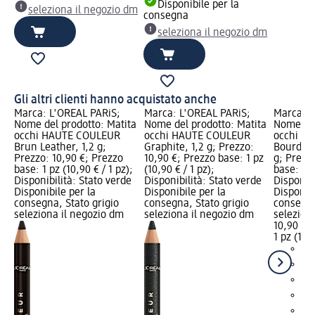
Disponibile per la
seleziona il negozio dm
consegna
seleziona il negozio dm
Gli altri clienti hanno acquistato anche
Marca: L'ORÉAL PARiS;
Marca: L'ORÉAL PARiS;
Marca: L
ta
Nome del prodotto: Matita
Nome del prodotto: Matita
Nome del
occhi HAUTE COULEUR
occhi HAUTE COULEUR
occhi H
 €;
Brun Leather, 1,2 g;
Graphite, 1,2 g; Prezzo:
Bourdea
€ /
Prezzo: 10,90 €; Prezzo
10,90 €; Prezzo base: 1 pz
g; Prezz
o
base: 1 pz (10,90 € / 1 pz);
(10,90 € / 1 pz);
base: 1 p
Disponibilità: Stato verde
Disponibilità: Stato verde
Disponibi
Disponibile per la
Disponibile per la
Disponibi
consegna, Stato grigio
consegna, Stato grigio
consegna
seleziona il negozio dm
seleziona il negozio dm
selezion
10,90 €
1 pz (10,