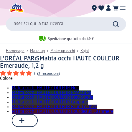
Inserisci qui la tua ricerca
Spedizione gratuita da 49 €
Homepage
Make-up
Make-up occhi
Kajal
L'ORÉAL PARiS
Matita occhi HAUTE COULEUR
Emeraude, 1,2 g
5
(
2 recensioni
)
Colore
Matita occhi HAUTE COULEUR Noir
Matita occhi HAUTE COULEUR Emeraude
Matita occhi HAUTE COULEUR Bleu Suede
Matita occhi HAUTE COULEUR Graphite
Matita occhi HAUTE COULEUR Brun Leather
Matita occhi HAUTE COULEUR Bourdeaux Cashmere