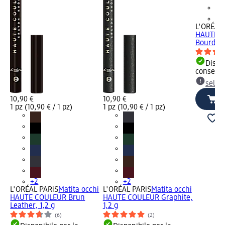
+2
L'ORÉAL
HAUTE 
Bourdeau
Dispon
consegn
selez
10,90 €
10,90 €
1 pz (10,90 € / 1 pz)
1 pz (10,90 € / 1 pz)
hi
+2
+2
2 g
L'ORÉAL PARiS
Matita occhi
L'ORÉAL PARiS
Matita occhi
HAUTE COULEUR Brun
HAUTE COULEUR Graphite,
Leather, 1,2 g
1,2 g
(6)
(2)