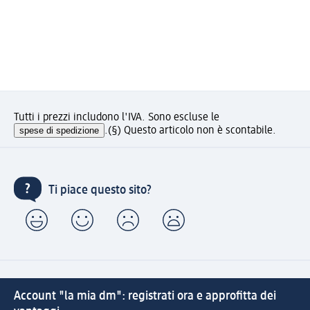
Tutti i prezzi includono l'IVA. Sono escluse le
spese di spedizione
.
(§) Questo articolo non è scontabile.
Ti piace questo sito?
Account "la mia dm": registrati ora e approfitta dei