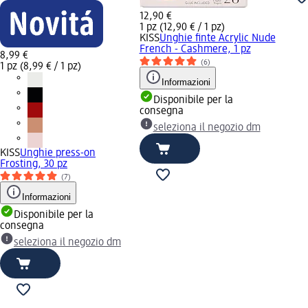
12,90 €
1 pz (12,90 € / 1 pz)
KISS
Unghie finte Acrylic Nude
French - Cashmere, 1 pz
8,99 €
(6)
1 pz (8,99 € / 1 pz)
Informazioni
Disponibile per la
consegna
seleziona il negozio dm
KISS
Unghie press-on
Frosting, 30 pz
(7)
Informazioni
Disponibile per la
consegna
seleziona il negozio dm