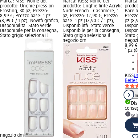
Marca: KISS; Nome del
Marca: KISS; Nome del
Marca
prodotto: Unghie press-on
prodotto: Unghie finte Acrylic
prodo
Frosting, 30 pz; Prezzo:
Nude French - Cashmere, 1
Bare bu
8,99 €; Prezzo base: 1 pz
pz; Prezzo: 12,90 €; Prezzo
Prezzo
(8,99 € / 1 pz); Novità grafica;
base: 1 pz (12,90 € / 1 pz);
pz (8,9
Disponibilità: Stato verde
Disponibilità: Stato verde
Dispon
Disponibile per la consegna,
Disponibile per la consegna,
Dispon
Stato grigio seleziona il
Stato grigio seleziona il
Stato 
negozio dm
negoz
8,99 €
1 pz (8
KISS
U
Better 
I
Dis
conse
sel
negozio dm