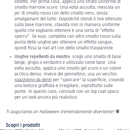
stiletto. Per prima cosa, applica uno strato uniforme di
smalto marrone scuro. Una volta asciutto, mescola un
po’ di smalto rosso con dello smalto nero, senza
amalgamarli del tutto. Dopodiché stendi il mix ottenuto
sulla base marrone, stavolta non in maniera uniforme:
quello che vogliamo ottenere è una sorta di “effetto
sporco”. Se vuoi, completa con altro smalto rosso sulla
punta delle unghie per ottenere un effetto sangue,
quindi fissa la nail art con dello smalto trasparente.
Unghie repellenti da mostro
: scegli uno smalto di base
beige, grigio o verdastro e utilizzalo come base. Una
volta asciutto, applica uno smalto gel scuro o un colore
acrilico denso. Invece del pennellino, usa un vecchio
spazzolino da denti
per "sporcare" la superficie, creando
una texture graffiata e irregolare, soprattutto sulle
punte. In questo caso, concludi con un top coat opaco
per un look ancora più realistico.
Ti auguriamo un Halloween tremendamente divertente!
🕷️
Scopri i prodotti