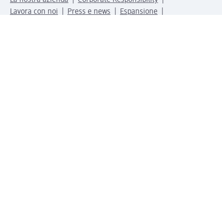
Lavora con noi
Press e news
Espansione
Un mondo di prodotti
Il mondo dm
Punti vendita
Il nostro Journal
Vivere consapevoli con dm
Sigilli e certificazioni