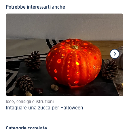
Potrebbe interessarti anche
Idee, consigli e istruzioni
Zu
Intagliare una zucca per Halloween
re
Gh
Categorie correlate