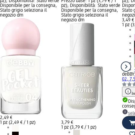
pz); Disponibilità: Stato verde
Prezzo base: 1 pz (3,79 € / 1
pz); D
Disponibile per la consegna,
pz); Disponibilità: Stato verde
Dispon
Stato grigio seleziona il
Disponibile per la consegna,
Stato 
negozio dm
Stato grigio seleziona il
negoz
negozio dm
3,49 €
1 pz (3
deBBY
02, 7,
I
Dis
conse
sel
2,49 €
1 pz (2,49 € / 1 pz)
3,79 €
1 pz (3,79 € / 1 pz)