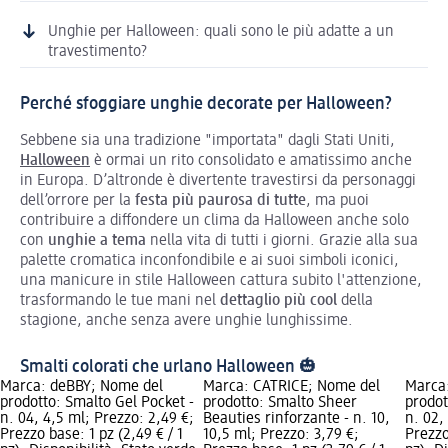
Unghie per Halloween: quali sono le più adatte a un
travestimento?
Perché sfoggiare unghie decorate per Halloween?
Sebbene sia una tradizione "importata" dagli Stati Uniti,
Halloween
è ormai un rito consolidato e amatissimo anche
in Europa. D’altronde è divertente travestirsi da personaggi
dell’orrore per la
festa più paurosa di tutte
, ma puoi
contribuire a diffondere un clima da Halloween anche solo
con
unghie a tema
nella vita di tutti i giorni. Grazie alla sua
palette cromatica inconfondibile e ai suoi simboli iconici,
una manicure in stile Halloween cattura subito l'attenzione,
trasformando le tue mani nel
dettaglio più cool
della
stagione, anche senza avere unghie lunghissime.
Smalti colorati che urlano Halloween 🎃
Marca: deBBY; Nome del
Marca: CATRICE; Nome del
Marca
prodotto: Smalto Gel Pocket -
prodotto: Smalto Sheer
prodot
n. 04, 4,5 ml; Prezzo: 2,49 €;
Beauties rinforzante - n. 10,
n. 02,
Prezzo base: 1 pz (2,49 € / 1
10,5 ml; Prezzo: 3,79 €;
Prezzo