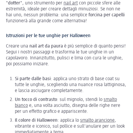
"
dotter
", uno strumento per
nail art
con piccole sfere alle
estremità, ideale per creare dettagli minuziosi. Se non ne
hai uno, nessun problema: una semplice
forcina per capelli
funzionerà alla grande come alternativa!
Istruzioni per le tue unghie per Halloween
Creare una
nail art da paura
è più semplice di quanto pensi!
Segui i nostri passaggi e trasforma le tue unghie in un
capolavoro. Innanzitutto, pulisci e lima con cura le unghie,
poi possiamo iniziare.
Si parte dalle basi
: applica uno strato di base coat su
tutte le unghie, scegliendo una nuance rosa lattiginosa,
e lascia asciugare completamente.
Un tocco di contrasto
: sul mignolo, stendi lo
smalto
bianco
e, una volta asciutto, disegna delle righe nere
per un effetto grafico e appariscente.
Il colore di Halloween
: applica lo
smalto arancione
,
vibrante e iconico, sul pollice e sull'anulare per un look
immediatamente a tema.