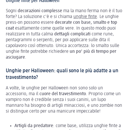
Unghie finte per Halloween
Sogni
decorazioni complesse
ma la mano ferma non è il tuo
forte? La soluzione c'è e si chiama
unghie finte
. Le unghie
press-on possono essere
decorate con base, smalto e top
coat
esattamente come quelle vere. In questo modo puoi
realizzare in tutta calma
dettagli complicati
come rune,
pentagrammi o serpenti, per poi applicare sulle dita il
capolavoro così ottenuto. Unica accortezza: lo smalto sulle
unghie finte potrebbe richiedere
un po' più di tempo per
asciugare
.
Unghie per Halloween: quali sono le più adatte a un
travestimento?
A volte, le unghie per Halloween non sono solo un
accessorio, ma il
cuore del travestimento
. Proprio come un
vampiro non è credibile senza i suoi canini, un lupo
mannaro ha bisogno di artigli minacciosi, e uno zombie non
si distingue certo per una manicure impeccabile!
Artigli da predatore
: come base, utilizza unghie finte a