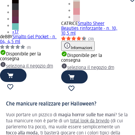
CATRICE
Smalto Sheer
Beauties rinforzante - n. 10,
+17
10,5 ml
deBBY
Smalto Gel Pocket - n.
(20)
04, 4,5 ml
Informazioni
(0)
Disponibile per la
Disponibile per la
consegna
consegna
seleziona il negozio dm
seleziona il negozio dm
Che manicure realizzare per Halloween?
Vuoi portare un pizzico di
magia horror sulle tue mani
? Se la
tua manicure non è parte di un
total look da brivido
(di cui
parleremo tra poco), ma vuole essere semplicemente un
tocco alla moda
, ti basterà giocare con i colori tipici della