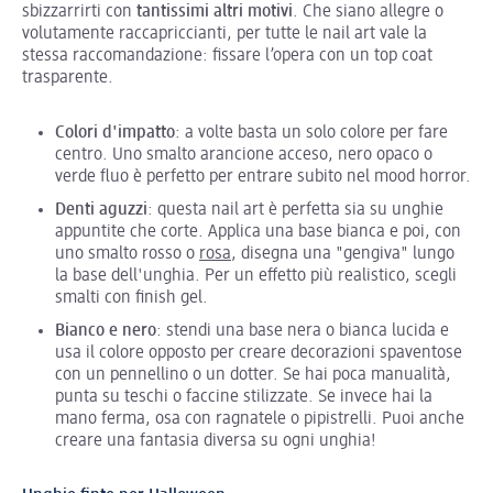
sbizzarrirti con
tantissimi altri motivi
. Che siano allegre o
volutamente raccapriccianti, per tutte le nail art vale la
stessa raccomandazione: fissare l’opera con un top coat
trasparente.
Colori d'impatto
: a volte basta un solo colore per fare
centro. Uno smalto arancione acceso, nero opaco o
verde fluo è perfetto per entrare subito nel mood horror.
Denti aguzzi
: questa nail art è perfetta sia su unghie
appuntite che corte. Applica una base bianca e poi, con
uno smalto rosso o
rosa
, disegna una "gengiva" lungo
la base dell'unghia. Per un effetto più realistico, scegli
smalti con finish gel.
Bianco e nero
: stendi una base nera o bianca lucida e
usa il colore opposto per creare decorazioni spaventose
con un pennellino o un dotter. Se hai poca manualità,
punta su teschi o faccine stilizzate. Se invece hai la
mano ferma, osa con ragnatele o pipistrelli. Puoi anche
creare una fantasia diversa su ogni unghia!