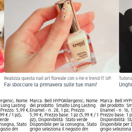
Realizza questa nail art floreale con s-he e trend IT UP.
Tutori
Fai sbocciare la primavera sulle tue mani!
Unghi
ergenic; Nome
Marca: Bell HYPOAllergenic; Nome
Marca: Bell HYP
 Long Lasting
del prodotto: Smalto Long Lasting
del prodotto: Sm
 Prezzo: 5,99 €;
Enamel - n. 28, 1 pz; Prezzo:
Enamel - n. 16, 
9 € / 1 pz);
5,99 €; Prezzo base: 1 pz (5,99 € / 1
Prezzo base: 1 pz
verde
pz); Disponibilità: Stato verde
Disponibilità: S
onsegna, Stato
Disponibile per la consegna, Stato
Disponibile per 
negozio dm
grigio seleziona il negozio dm
grigio seleziona