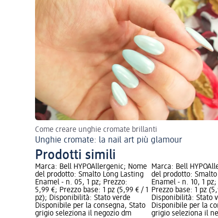
Come creare unghie cromate brillanti
Unghie cromate: la nail art più glamour
Prodotti simili
nic; Nome
Marca: Bell HYPOAllergenic; Nome
Marca: Bell HYPOAll
g Lasting
del prodotto: Smalto Long Lasting
del prodotto: Smalto
zzo: 5,99 €;
Enamel - n. 05, 1 pz; Prezzo:
Enamel - n. 10, 1 pz;
/ 1 pz);
5,99 €; Prezzo base: 1 pz (5,99 € / 1
Prezzo base: 1 pz (5,9
e
pz); Disponibilità: Stato verde
Disponibilità: Stato 
gna, Stato
Disponibile per la consegna, Stato
Disponibile per la c
io dm
grigio seleziona il negozio dm
grigio seleziona il 