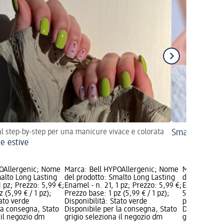
al step-by-step per una manicure vivace e colorata
Smalto vega
e estive
OAllergenic; Nome
Marca: Bell HYPOAllergenic; Nome
Marca: Bell
alto Long Lasting
del prodotto: Smalto Long Lasting
del prodott
1 pz; Prezzo: 5,99 €;
Enamel - n. 21, 1 pz; Prezzo: 5,99 €;
Enamel - n. 
 (5,99 € / 1 pz);
Prezzo base: 1 pz (5,99 € / 1 pz);
5,99 €; Prez
tato verde
Disponibilità: Stato verde
pz); Disponi
la consegna, Stato
Disponibile per la consegna, Stato
Disponibile
 il negozio dm
grigio seleziona il negozio dm
grigio selez