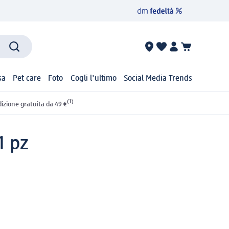
sa
Pet care
Foto
Cogli l'ultimo
Social Media Trends
(1)
izione gratuita da 49 €
1 pz