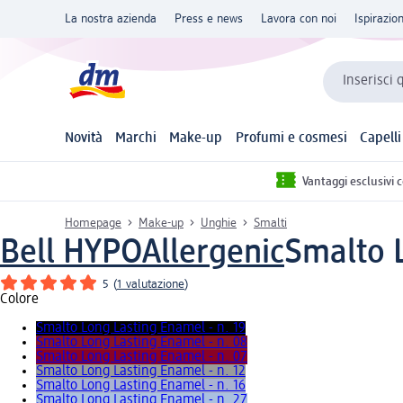
La nostra azienda
Press e news
Lavora con noi
Ispirazio
Inserisci 
Novità
Marchi
Make-up
Profumi e cosmesi
Capelli
Vantaggi esclusivi 
Homepage
Make-up
Unghie
Smalti
Bell HYPOAllergenic
Smalto L
5
(
1 valutazione
)
Colore
Smalto Long Lasting Enamel - n. 19
Smalto Long Lasting Enamel - n. 08
Smalto Long Lasting Enamel - n. 07
Smalto Long Lasting Enamel - n. 12
Smalto Long Lasting Enamel - n. 16
Smalto Long Lasting Enamel - n. 27