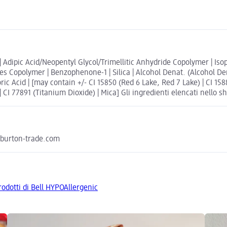
ate | Adipic Acid/Neopentyl Glycol/Trimellitic Anhydride Copolymer | I
tes Copolymer | Benzophenone-1 | Silica | Alcohol Denat. (Alcohol De
ic Acid | [may contain +/- CI 15850 (Red 6 Lake, Red 7 Lake) | CI 1588
CI 77891 (Titanium Dioxide) | Mica] Gli ingredienti elencati nello sh
@burton-trade.com
prodotti di Bell HYPOAllergenic