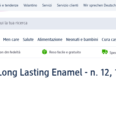
ni e tendenze
Volantino
Servizi
Servizio clienti
Wir sprechen Deutsch
qui la tua ricerca
Men care
Salute
Alimentazione
Neonati e bambini
Cura ca
con dm fedeltà
Reso facile e gratuito
Sped
ong Lasting Enamel - n. 12, 