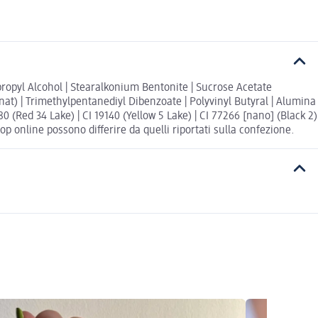
sopropyl Alcohol | Stearalkonium Bentonite | Sucrose Acetate
nat) | Trimethylpentanediyl Dibenzoate | Polyvinyl Butyral | Alumina
0 (Red 34 Lake) | CI 19140 (Yellow 5 Lake) | CI 77266 [nano] (Black 2)
op online possono differire da quelli riportati sulla confezione.