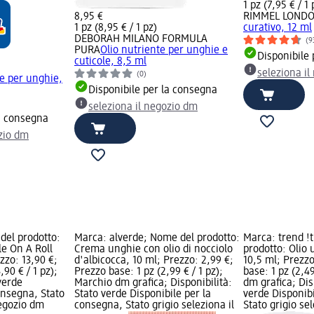
1 pz (7,95 € / 1 
8,95 €
RIMMEL LOND
1 pz (8,95 € / 1 pz)
curativo, 12 ml
DEBORAH MILANO FORMULA
(9
PURA
Olio nutriente per unghie e
Disponibile
cuticole, 8,5 ml
seleziona i
(0)
te per unghie,
Disponibile per la consegna
seleziona il negozio dm
la consegna
ozio dm
del prodotto:
Marca: alverde; Nome del prodotto:
Marca: trend !
le On A Roll
Crema unghie con olio di nocciolo
prodotto: Olio
zzo: 13,90 €;
d'albicocca, 10 ml; Prezzo: 2,99 €;
10,5 ml; Prezzo
,90 € / 1 pz);
Prezzo base: 1 pz (2,99 € / 1 pz);
base: 1 pz (2,4
verde
Marchio dm grafica; Disponibilità:
dm grafica; Dis
onsegna, Stato
Stato verde Disponibile per la
verde Disponib
negozio dm
consegna, Stato grigio seleziona il
Stato grigio se