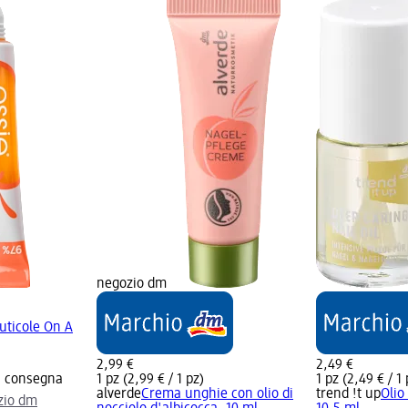
negozio dm
uticole On A
2,99 €
2,49 €
la consegna
1 pz (2,99 € / 1 pz)
1 pz (2,49 € / 1 
alverde
Crema unghie con olio di
trend !t up
Olio
ozio dm