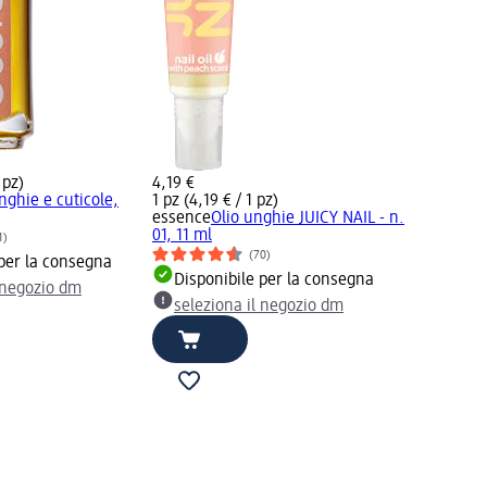
 pz)
4,19 €
nghie e cuticole,
1 pz (4,19 € / 1 pz)
essence
Olio unghie JUICY NAIL - n.
01, 11 ml
1)
(70)
 per la consegna
Disponibile per la consegna
l negozio dm
seleziona il negozio dm