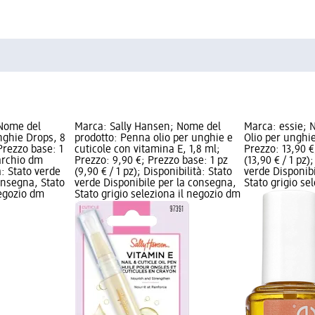
 Nome del
Marca: Sally Hansen; Nome del
Marca: essie; 
nghie Drops, 8
prodotto: Penna olio per unghie e
Olio per unghie
Prezzo base: 1
cuticole con vitamina E, 1,8 ml;
Prezzo: 13,90 €
Marchio dm
Prezzo: 9,90 €; Prezzo base: 1 pz
(13,90 € / 1 pz)
à: Stato verde
(9,90 € / 1 pz); Disponibilità: Stato
verde Disponib
onsegna, Stato
verde Disponibile per la consegna,
Stato grigio se
negozio dm
Stato grigio seleziona il negozio dm