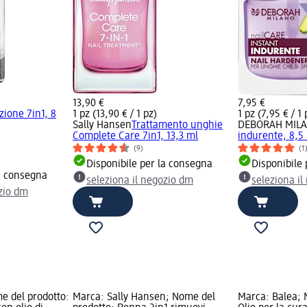
13,90 €
7,95 €
zione 7in1, 8
1 pz (13,90 € / 1 pz)
1 pz (7,95 € / 1 
Sally Hansen
Trattamento unghie
DEBORAH MIL
Complete Care 7in1, 13,3 ml
indurente, 8,5
(9)
(1
Disponibile per la consegna
Disponibile
la consegna
seleziona il negozio dm
seleziona i
ozio dm
e del prodotto:
Marca: Sally Hansen; Nome del
Marca: Balea; 