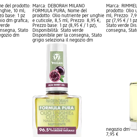
e del prodotto:
Marca: DEBORAH MILANO
Marca: RIMME
nghie, 10 ml;
FORMULA PURA; Nome del
prodotto: Olio 
zo base: 1 pz
prodotto: Olio nutriente per unghie
ml; Prezzo: 7,9
hio dm grafica;
e cuticole, 8,5 ml; Prezzo: 8,95 €;
pz (7,95 € / 1 p
verde
Prezzo base: 1 pz (8,95 € / 1 pz);
Stato verde Dis
onsegna, Stato
Disponibilità: Stato verde
consegna, Stato
negozio dm
Disponibile per la consegna, Stato
grigio seleziona il negozio dm
negozio dm
7,95 €