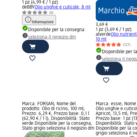
1 pz (4,99 € / 1 pz)
deBBY
Olio unghie e cuticole, 8 ml
(0)
Informazioni
3,69 €
1 pz (3,69 € / 1 pz)
Disponibile per la consegna
alverde
Olio nutrien
seleziona il negozio dm
10 ml
(127)
Disponibile per 
seleziona il neg
Marca: FORSAN; Nome del
Marca: essie; Nome 
prodotto: Olio di ricino, 100 ml;
Olio unghie e cutico
Prezzo: 6,29 €; Prezzo base: 0,1 l
Apricot, 13,5 ml; Pre
(62,90 € / 1 l); Disponibilità: Stato
Prezzo base: 1 pz (13
verde Disponibile per la consegna,
Disponibilità: Stato 
Stato grigio seleziona il negozio dm
Disponibile per la c
grigio seleziona il 