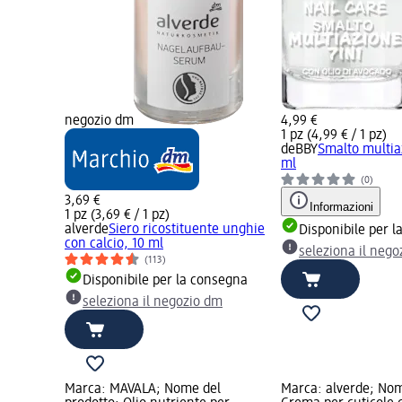
negozio dm
4,99 €
1 pz (4,99 € / 1 pz)
deBBY
Smalto multia
ml
(0)
3,69 €
Informazioni
1 pz (3,69 € / 1 pz)
alverde
Siero ricostituente unghie
Disponibile per 
con calcio, 10 ml
seleziona il neg
(113)
Disponibile per la consegna
seleziona il negozio dm
Marca: MAVALA; Nome del
Marca: alverde; Nom