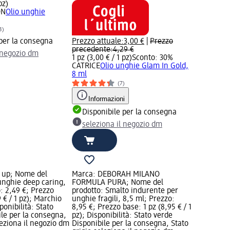
pz)
ON
Olio unghie
3)
 per la consegna
Prezzo attuale:
3,00 €
|
Prezzo
precedente:
4,29 €
l negozio dm
1 pz (3,00 € / 1 pz)
Sconto: 30%
CATRICE
Olio unghie Glam In Gold,
8 ml
(7)
Informazioni
Disponibile per la consegna
seleziona il negozio dm
t up; Nome del
Marca: DEBORAH MILANO
 unghie deep caring,
FORMULA PURA; Nome del
: 2,49 €; Prezzo
prodotto: Smalto indurente per
9 € / 1 pz); Marchio
unghie fragili, 8,5 ml; Prezzo:
ponibilità: Stato
8,95 €; Prezzo base: 1 pz (8,95 € / 1
ile per la consegna,
pz); Disponibilità: Stato verde
leziona il negozio dm
Disponibile per la consegna, Stato