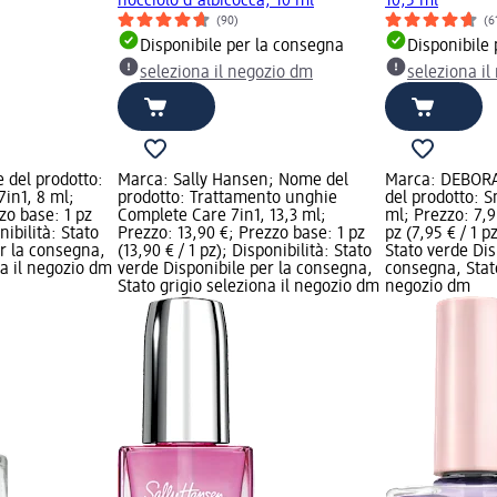
nocciolo d'albicocca, 10 ml
10,5 ml
(90)
(6
Disponibile per la consegna
Disponibile
seleziona il negozio dm
seleziona i
 del prodotto:
Marca: Sally Hansen; Nome del
Marca: DEBOR
in1, 8 ml;
prodotto: Trattamento unghie
del prodotto: S
zo base: 1 pz
Complete Care 7in1, 13,3 ml;
ml; Prezzo: 7,9
nibilità: Stato
Prezzo: 13,90 €; Prezzo base: 1 pz
pz (7,95 € / 1 p
er la consegna,
(13,90 € / 1 pz); Disponibilità: Stato
Stato verde Dis
na il negozio dm
verde Disponibile per la consegna,
consegna, Stato
Stato grigio seleziona il negozio dm
negozio dm