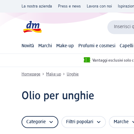
La nostra azienda
Press e news
Lavora con noi
Ispirazio
Inserisci 
Novità
Marchi
Make-up
Profumi e cosmesi
Capelli
Vantaggi esclusivi solo 
Homepage
Make-up
Unghie
Olio per unghie
Categorie
Filtri popolari
Marche