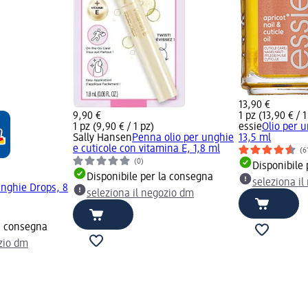
13,90 €
9,90 €
1 pz (13,90 € / 1
1 pz (9,90 € / 1 pz)
essie
Olio per u
Sally Hansen
Penna olio per unghie
13,5 ml
e cuticole con vitamina E, 1,8 ml
(6
(0)
Disponibile
Disponibile per la consegna
seleziona i
unghie Drops, 8
seleziona il negozio dm
la consegna
ozio dm