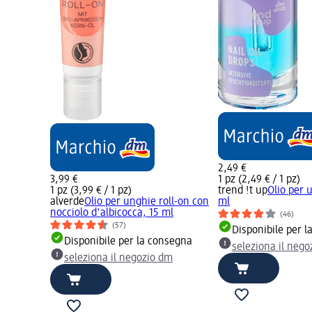
2,49 €
3,99 €
1 pz (2,49 € / 1 pz)
1 pz (3,99 € / 1 pz)
trend !t up
Olio per 
alverde
Olio per unghie roll-on con
ml
nocciolo d'albicocca, 15 ml
(46)
(57)
Disponibile per 
Disponibile per la consegna
seleziona il neg
seleziona il negozio dm