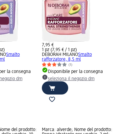
7,95 €
pz)
1 pz (7,95 € / 1 pz)
ANO
Smalto
DEBORAH MILANO
Smalto
 ml
rafforzatore, 8,5 ml
)
(1)
 per la consegna
Disponibile per la consegna
l negozio dm
seleziona il negozio dm
Nome del prodotto:
Marca: alverde; Nome del prodotto: