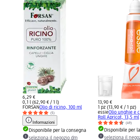
6,29 €
0,1 l (62,90 € / 1 l)
13,90 €
FORSAN
Olio di ricino, 100 ml
1 pz (13,90 € / 1 pz)
essie
Olio unghie e c
(5)
Roll Apricot, 13,5 ml
Informazioni
(49)
Disponibile per 
Disponibile per la consegna
seleziona il neg
seleziona il negozio dm