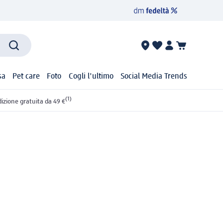
sa
Pet care
Foto
Cogli l'ultimo
Social Media Trends
(1)
izione gratuita da 49 €