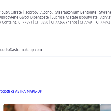
 Tributyl Citrate | Isopropyl Alcohol | Stearalkonium Bentonite | Styre
 Dipropylene Glycol Dibenzoate | Sucrose Acetate Isobutyrate | Acryl
 Contain): CI 77891 | CI 15850 | CI 77266 (nano) | CI 77491 | CI 77492 
 products@astramakeup.com
 prodotti di ASTRA MAKE-UP