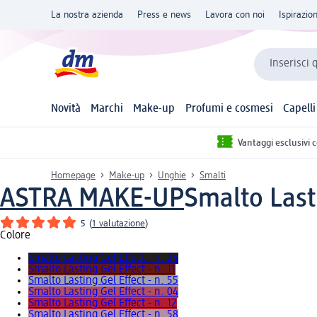
La nostra azienda
Press e news
Lavora con noi
Ispirazio
Inserisci 
Novità
Marchi
Make-up
Profumi e cosmesi
Capelli
Vantaggi esclusivi 
Homepage
Make-up
Unghie
Smalti
ASTRA MAKE-UP
Smalto Lasti
5
(
1 valutazione
)
Colore
Smalto Lasting Gel Effect - n. 24
Smalto Lasting Gel Effect - n. 11
Smalto Lasting Gel Effect - n. 55
Smalto Lasting Gel Effect - n. 04
Smalto Lasting Gel Effect - n. 12
Smalto Lasting Gel Effect - n. 58