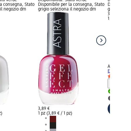
la consegna, Stato
Disponibile per la consegna, Stato
Disponibile
 il negozio dm
grigio seleziona il negozio dm
grigio selez
3,89 €
1 pz (3,89 € 
+4
ASTRA MAK
Effect - n. 7
Informaz
Disponib
selezion
3,89 €
z)
1 pz (3,89 € / 1 pz)