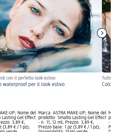
di con il perfetto look estivo
Tutto per un m
 waterproof per il look estivo
Colori trend t
AKE-UP; Nome del
Marca: ASTRA MAKE-UP; Nome del
Marca: AST
 Lasting Gel Effect
prodotto: Smalto Lasting Gel Effect
prodotto: Sm
rezzo: 3,89 €;
- n. 11, 12 ml; Prezzo: 3,89 €;
- n. 72, 12 
 (3,89 € / 1 pz);
Prezzo base: 1 pz (3,89 € / 1 pz);
Prezzo base:
tato verde
Disponibilità: Stato verde
Disponibilit