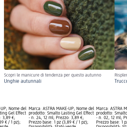
Scopri le manicure di tendenza per questo autunno
Risplen
Unghie autunnali
Trucco
-UP; Nome del
Marca: ASTRA MAKE-UP; Nome del
Marca: ASTRA M
ting Gel Effect
prodotto: Smalto Lasting Gel Effect
prodotto: Smalto
: 3,89 €;
- n. 24, 12 ml; Prezzo: 3,89 €;
- n. 02, 12 ml; P
9 € / 1 pz);
Prezzo base: 1 pz (3,89 € / 1 pz);
Prezzo base: 1 pz
verde
Disponibilità: Stato verde
Disponibilità: S