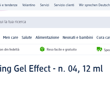
ni e tendenze
Volantino
Servizi
Servizio clienti
Wir sprechen Deutsch
qui la tua ricerca
Men care
Salute
Alimentazione
Neonati e bambini
Cura ca
con dm fedeltà
Reso facile e gratuito
Sped
ng Gel Effect - n. 04, 12 ml