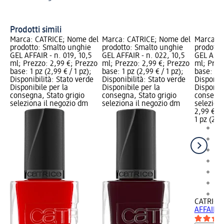
Un
Prodotti simili
Marca: CATRICE; Nome del
Marca: CATRICE; Nome del
Marca: C
prodotto: Smalto unghie
prodotto: Smalto unghie
prodotto
GEL AFFAIR - n. 019, 10,5
GEL AFFAIR - n. 022, 10,5
GEL AFFAI
ml; Prezzo: 2,99 €; Prezzo
ml; Prezzo: 2,99 €; Prezzo
ml; Prez
base: 1 pz (2,99 € / 1 pz);
base: 1 pz (2,99 € / 1 pz);
base: 1 p
Disponibilità: Stato verde
Disponibilità: Stato verde
Disponibi
Disponibile per la
Disponibile per la
Disponibi
consegna, Stato grigio
consegna, Stato grigio
consegna
seleziona il negozio dm
seleziona il negozio dm
selezion
2,99 €
1 pz (2,99
+1
CATRICE
AFFAIR - 