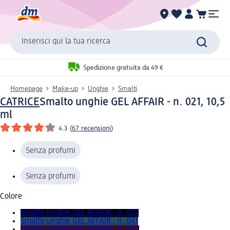
Inserisci qui la tua ricerca
Spedizione gratuita da 49 €
Homepage
Make-up
Unghie
Smalti
CATRICE
Smalto unghie GEL AFFAIR - n. 021, 10,5
ml
4.3
(
67 recensioni
)
Senza profumi
Senza profumi
Colore
Smalto unghie GEL AFFAIR - n. 037
Smalto unghie GEL AFFAIR - n. 041
Smalto unghie GEL AFFAIR - n. 022