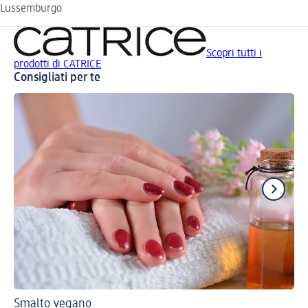
Lussemburgo
Scopri tutti i
prodotti di CATRICE
Consigliati per te
Smalto vegano
Gu