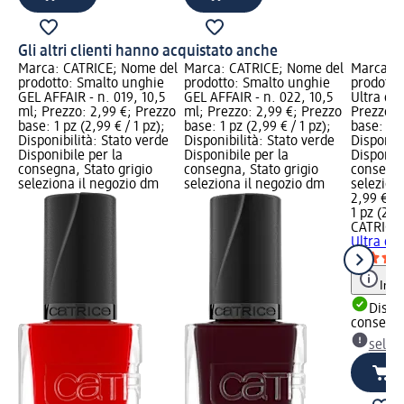
Gli altri clienti hanno acquistato anche
Marca: CATRICE; Nome del
Marca: CATRICE; Nome del
Marca: C
prodotto: Smalto unghie
prodotto: Smalto unghie
prodotto
GEL AFFAIR - n. 019, 10,5
GEL AFFAIR - n. 022, 10,5
Ultra qui
ml; Prezzo: 2,99 €; Prezzo
ml; Prezzo: 2,99 €; Prezzo
Prezzo: 
base: 1 pz (2,99 € / 1 pz);
base: 1 pz (2,99 € / 1 pz);
base: 1 p
Disponibilità: Stato verde
Disponibilità: Stato verde
Disponibi
Disponibile per la
Disponibile per la
Disponibi
consegna, Stato grigio
consegna, Stato grigio
consegna
seleziona il negozio dm
seleziona il negozio dm
selezion
2,99 €
1 pz (2,99
CATRICE
Ultra qui
Info
Dispon
consegn
selez