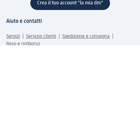
Crea il tuo account "la mia dm"
Aiuto e contatti
Servizi
Servizio clienti
Spedizione e consegna
Reso e rimborso
L'azienda
La nostra azienda
Corporate Responsibility
Lavora con noi
Press e news
Espansione
Un mondo di prodotti
Il mondo dm
Punti vendita
Il nostro Journal
Vivere consapevoli con dm