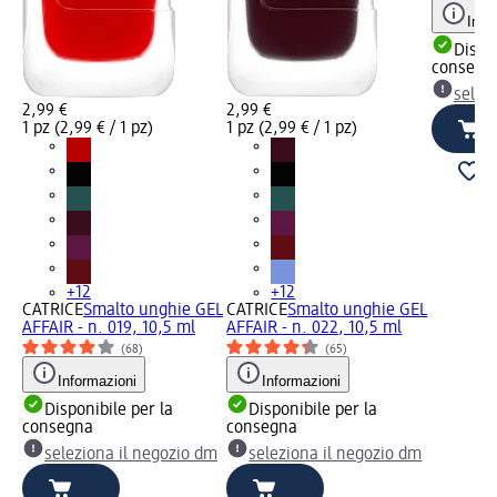
Info
Dispon
consegn
selez
2,99 €
2,99 €
1 pz (2,99 € / 1 pz)
1 pz (2,99 € / 1 pz)
+12
+12
CATRICE
Smalto unghie GEL
CATRICE
Smalto unghie GEL
AFFAIR - n. 019, 10,5 ml
AFFAIR - n. 022, 10,5 ml
(68)
(65)
Informazioni
Informazioni
Disponibile per la
Disponibile per la
consegna
consegna
seleziona il negozio dm
seleziona il negozio dm