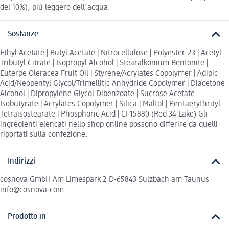
del 10%), più leggero dell'acqua.
Sostanze
Ethyl Acetate | Butyl Acetate | Nitrocellulose | Polyester-23 | Acetyl
Tributyl Citrate | Isopropyl Alcohol | Stearalkonium Bentonite |
Euterpe Oleracea Fruit Oil | Styrene/Acrylates Copolymer | Adipic
Acid/Neopentyl Glycol/Trimellitic Anhydride Copolymer | Diacetone
Alcohol | Dipropylene Glycol Dibenzoate | Sucrose Acetate
Isobutyrate | Acrylates Copolymer | Silica | Maltol | Pentaerythrityl
Tetraisostearate | Phosphoric Acid | CI 15880 (Red 34 Lake) Gli
ingredienti elencati nello shop online possono differire da quelli
riportati sulla confezione.
Indirizzi
cosnova GmbH Am Limespark 2 D-65843 Sulzbach am Taunus
info@cosnova.com
Prodotto in