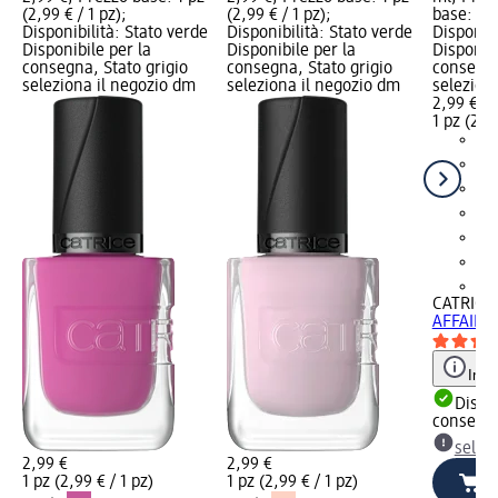
(2,99 € / 1 pz);
(2,99 € / 1 pz);
base: 1 p
Disponibilità: Stato verde
Disponibilità: Stato verde
Disponibi
Disponibile per la
Disponibile per la
Disponibi
consegna, Stato grigio
consegna, Stato grigio
consegna
seleziona il negozio dm
seleziona il negozio dm
selezion
2,99 €
1 pz (2,99
+1
CATRICE
AFFAIR - 
Info
Dispon
consegn
selez
2,99 €
2,99 €
1 pz (2,99 € / 1 pz)
1 pz (2,99 € / 1 pz)