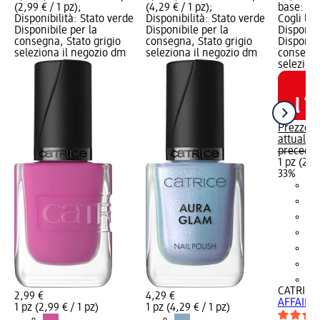
(2,99 € / 1 pz);
(4,29 € / 1 pz);
base: 1 p
Disponibilità: Stato verde
Disponibilità: Stato verde
Cogli l'u
Disponibile per la
Disponibile per la
Disponibi
consegna, Stato grigio
consegna, Stato grigio
Disponibi
seleziona il negozio dm
seleziona il negozio dm
consegna
selezion
Prezzo
attuale:
2
preceden
1 pz (2,00
33%
+1
CATRICE
2,99 €
4,29 €
AFFAIR - 
1 pz (2,99 € / 1 pz)
1 pz (4,29 € / 1 pz)