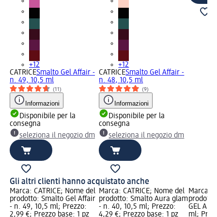
+12
+12
CATRICE
Smalto Gel Affair -
CATRICE
Smalto Gel Affair -
n. 49, 10,5 ml
n. 48, 10,5 ml
(11)
(9)
Informazioni
Informazioni
Disponibile per la
Disponibile per la
consegna
consegna
seleziona il negozio dm
seleziona il negozio dm
Gli altri clienti hanno acquistato anche
Marca: CATRICE; Nome del
Marca: CATRICE; Nome del
Marca: C
prodotto: Smalto Gel Affair
prodotto: Smalto Aura glam
prodotto
- n. 49, 10,5 ml; Prezzo:
- n. 40, 10,5 ml; Prezzo:
GEL AFFAI
2,99 €; Prezzo base: 1 pz
4,29 €; Prezzo base: 1 pz
ml; Prez