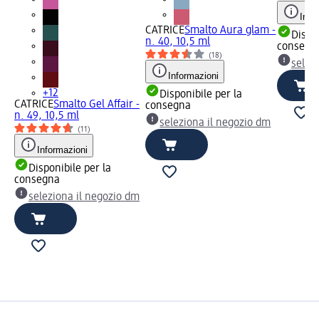
Info
CATRICE
Smalto Aura glam -
Dispon
n. 40, 10,5 ml
consegn
(18)
selez
Informazioni
+12
Disponibile per la
CATRICE
Smalto Gel Affair -
consegna
n. 49, 10,5 ml
seleziona il negozio dm
(11)
Informazioni
Disponibile per la
consegna
seleziona il negozio dm