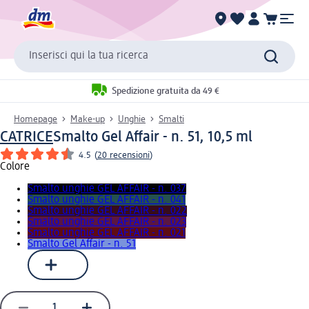
Inserisci qui la tua ricerca
Spedizione gratuita da 49 €
Homepage
Make-up
Unghie
Smalti
CATRICE
Smalto Gel Affair - n. 51, 10,5 ml
4.5
(
20 recensioni
)
Colore
Smalto unghie GEL AFFAIR - n. 037
Smalto unghie GEL AFFAIR - n. 041
Smalto unghie GEL AFFAIR - n. 022
Smalto unghie GEL AFFAIR - n. 023
Smalto unghie GEL AFFAIR - n. 021
Smalto Gel Affair - n. 51