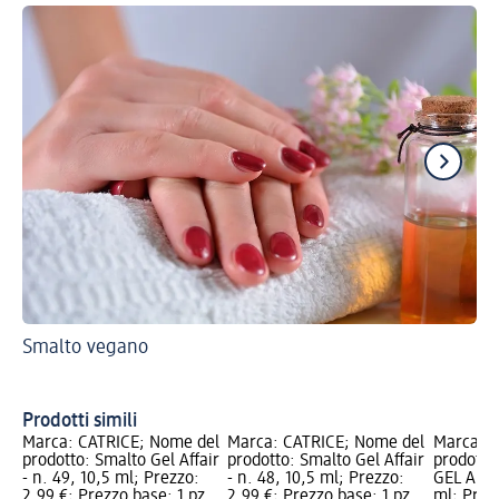
Smalto vegano
Gu
Un
Prodotti simili
Marca: CATRICE; Nome del
Marca: CATRICE; Nome del
Marca: C
prodotto: Smalto Gel Affair
prodotto: Smalto Gel Affair
prodotto
- n. 49, 10,5 ml; Prezzo:
- n. 48, 10,5 ml; Prezzo:
GEL AFFAI
2,99 €; Prezzo base: 1 pz
2,99 €; Prezzo base: 1 pz
ml; Prez