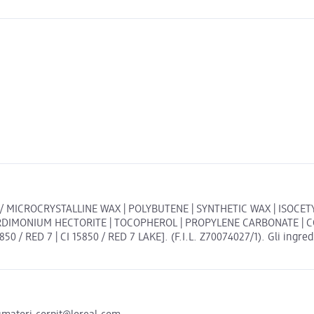
 / MICROCRYSTALLINE WAX | POLYBUTENE | SYNTHETIC WAX | ISOCE
RDIMONIUM HECTORITE | TOCOPHEROL | PROPYLENE CARBONATE | COL
0 / RED 7 | CI 15850 / RED 7 LAKE]. (F.I.L. Z70074027/1). Gli ingredi