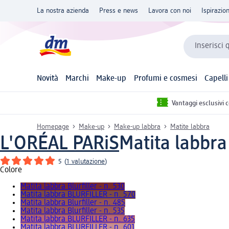
La nostra azienda
Press e news
Lavora con noi
Ispirazio
Inserisci 
Novità
Marchi
Make-up
Profumi e cosmesi
Capelli
Vantaggi esclusivi 
Homepage
Make-up
Make-up labbra
Matite labbra
L'ORÉAL PARiS
Matita labbra
5
(
1 valutazione
)
Colore
Matita labbra Blurfiller - n. 530
Matita labbra BLURFILLER - n. 570
Matita labbra Blurfiller - n. 485
Matita labbra Blurfiller - n. 535
Matita labbra BLURFILLER - n. 635
Matita labbra BLURFILLER - n. 601