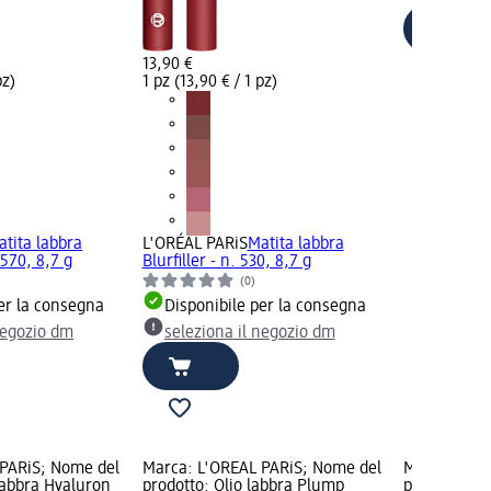
13,90 €
pz)
1 pz (13,90 € / 1 pz)
atita labbra
L'ORÉAL PARiS
Matita labbra
570, 8,7 g
Blurfiller - n. 530, 8,7 g
(0)
er la consegna
Disponibile per la consegna
negozio dm
seleziona il negozio dm
 PARiS; Nome del
Marca: L'ORÉAL PARiS; Nome del
Marca: L'OR
labbra Hyaluron
prodotto: Olio labbra Plump
prodotto: O