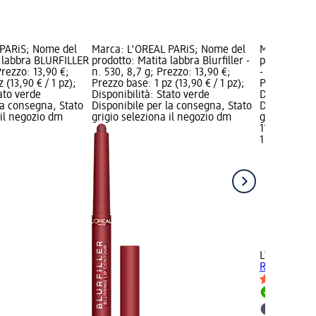
 PARiS; Nome del
Marca: L'ORÉAL PARiS; Nome del
Marca: L'OR
a labbra BLURFILLER
prodotto: Matita labbra Blurfiller -
prodotto: Ma
Prezzo: 13,90 €;
n. 530, 8,7 g; Prezzo: 13,90 €;
- n. 635, 1 p
 (13,90 € / 1 pz);
Prezzo base: 1 pz (13,90 € / 1 pz);
Prezzo base: 
tato verde
Disponibilità: Stato verde
Disponibilit
la consegna, Stato
Disponibile per la consegna, Stato
Disponibile
 il negozio dm
grigio seleziona il negozio dm
grigio selez
11,90 €
1 pz (11,90 €
+6
L'ORÉAL PA
Riche - n. 6
Disponib
selezion