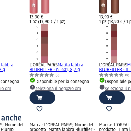
13,90 €
13,90 €
1 pz (13,90 € / 1 pz)
1 pz (13,90 € / 1 
 labbra
L'ORÉAL PARiS
Matita labbra
L'ORÉAL PARiS
M
7 g
BLURFILLER - n. 601, 8,7 g
BLURFILLER - n. 
(0)
(0)
a consegna
Disponibile per la consegna
Disponibile p
zio dm
seleziona il negozio dm
seleziona il 
o anche
iS; Nome del
Marca: L'ORÉAL PARiS; Nome del
Marca: L'ORÉAL
a Plump
prodotto: Matita labbra Blurfiller -
prodotto: Tinta 