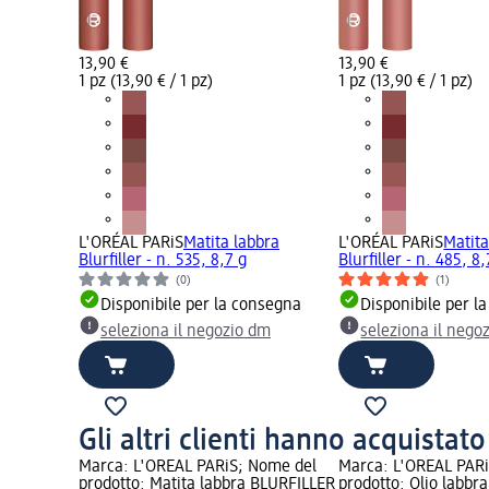
13,90 €
13,90 €
1 pz (13,90 € / 1 pz)
1 pz (13,90 € / 1 pz)
L'ORÉAL PARiS
Matita labbra
L'ORÉAL PARiS
Matita
Blurfiller - n. 535, 8,7 g
Blurfiller - n. 485, 8,
(0)
(1)
Disponibile per la consegna
Disponibile per l
seleziona il negozio dm
seleziona il nego
Gli altri clienti hanno acquistat
Marca: L'ORÉAL PARiS; Nome del
Marca: L'ORÉAL PAR
prodotto: Matita labbra BLURFILLER
prodotto: Olio labbr