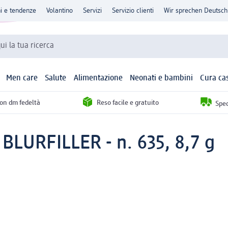
ni e tendenze
Volantino
Servizi
Servizio clienti
Wir sprechen Deutsch
qui la tua ricerca
Men care
Salute
Alimentazione
Neonati e bambini
Cura ca
con dm fedeltà
Reso facile e gratuito
Sped
 BLURFILLER - n. 635, 8,7 g