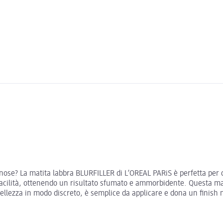
ose? La matita labbra BLURFILLER di L’OREAL PARiS è perfetta per ch
cilità, ottenendo un risultato sfumato e ammorbidente. Questa matita
 bellezza in modo discreto, è semplice da applicare e dona un finish