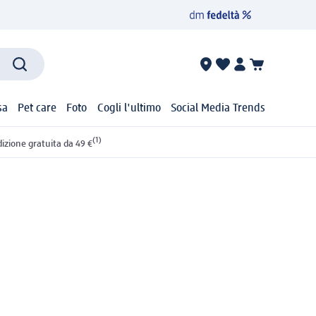
sa
Pet care
Foto
Cogli l'ultimo
Social Media Trends
(1)
izione gratuita da 49 €