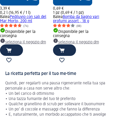
3,39 €
0,69 €
0,2 l (16,95 € / 1 l)
1 pz (0,69 € / 1 pz)
Balea
Pediluvio con sali del
Balea
Bomba da bagno vari
Mar Morto, 200 ml
profumi assort., 18 g
(74)
(88)
Disponibile per la
Disponibile per la
consegna
consegna
seleziona il negozio dm
seleziona il negozio dm
La ricetta perfetta per il tuo me-time
Quindi, per regalarti una pausa rigenerante nella tua spa
personale a casa non serve altro che:
• Un bel carico di ottimismo
• Una tazza fumante del tuo tè preferito
• Qualche granellino di scrub per sollevare il buonumore
• Un po’ di coccole e massaggi che fanno la differenza
• E, naturalmente, un morbido accappatoio che ti avvolge