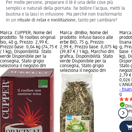
Per molte persone, preparare il tè è una delle cose più
semplici e naturali della giornata: fai bollire l’acqua, metti la
bustina e la lasci in infusione. Ma perché non trasformarlo
in un
rituale di relax e meditazione
, tanto per cambiare?
Marca: CUPPER; Nome del
Marca: dmBio; Nome del
Marca
prodotto: Tè rooibos original
prodotto: Infuso basico alle
prodot
bio, 40 g; Prezzo: 2,99 €;
erbe BIO, 75 g; Prezzo:
tisana
Prezzo base: 0,04 kg (74,75 €
2,99 €; Prezzo base: 0,075 kg
g; Pre
/ 1 kg); Disponibilità: Stato
(39,87 € / 1 kg); Marchio dm
base: 
verde Disponibile per la
grafica; Disponibilità: Stato
kg); D
consegna, Stato grigio
verde Disponibile per la
Dispon
seleziona il negozio dm
consegna, Stato grigio
Stato 
seleziona il negozio dm
negoz
2,79 €
0,026 k
L'ANG
- tisa
g
Dis
conse
sel