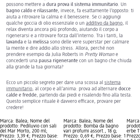
possono mettere a
dura prova il sistema immunitario
. Un
bagno caldo e rilassante
, invece, fa esattamente l’opposto: ti
aiuta a ritrovare la calma e il benessere. Se ci aggiungi
qualche goccia di olio essenziale o un
additivo da bagno
, il
relax diventa ancora più profondo, aiutando il corpo a
rigenerarsi e a ritrovare forza dall’interno. Tra i tanti, la
lavanda
e la
melissa
sono delle vere superstar per calmare
la mente e dire addio allo stress. Allora, perché non
prendere esempio da Julia Roberts in
Pretty Woman
e
concederti una
pausa rigenerante
con un bagno che chiuda
alla grande la tua giornata?
Ecco un piccolo segreto per dare una scossa al
sistema
immunitario
, al corpo e all’anima: prova ad alternare
docce
calde e fredde
, partendo dai piedi e risalendo fino alla testa.
Questo semplice rituale è davvero efficace, provare per
credere!
Marca: Balea; Nome del
Marca: Balea; Nome del
Marca
prodotto: Pediluvio con sali
prodotto: Bomba da bagno
prodot
del Mar Morto, 200 ml;
vari profumi assort., 18 g;
erbe T
Prezzo: 3,39 €; Prezzo base:
Prezzo: 0,69 €; Prezzo base: 1
Prezzo