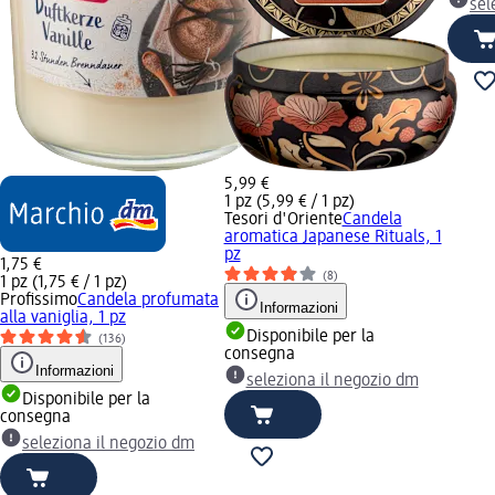
sel
5,99 €
1 pz (5,99 € / 1 pz)
Tesori d'Oriente
Candela
aromatica Japanese Rituals, 1
pz
1,75 €
(8)
1 pz (1,75 € / 1 pz)
Profissimo
Candela profumata
Informazioni
alla vaniglia, 1 pz
Disponibile per la
(136)
consegna
Informazioni
seleziona il negozio dm
Disponibile per la
consegna
seleziona il negozio dm