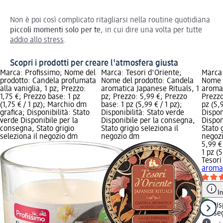
Non è poi così complicato ritagliarsi nella routine quotidiana
piccoli momenti solo per te
, in cui dire una volta per tutte
addio allo stress
.
Scopri i prodotti per creare l'atmosfera giusta
Marca: Profissimo; Nome del
Marca: Tesori d'Oriente;
Marca:
prodotto: Candela profumata
Nome del prodotto: Candela
Nome d
alla vaniglia, 1 pz; Prezzo:
aromatica Japanese Rituals, 1
aromat
1,75 €; Prezzo base: 1 pz
pz; Prezzo: 5,99 €; Prezzo
Prezzo
(1,75 € / 1 pz); Marchio dm
base: 1 pz (5,99 € / 1 pz);
pz (5,9
grafica; Disponibilità: Stato
Disponibilità: Stato verde
Dispon
verde Disponibile per la
Disponibile per la consegna,
Dispon
consegna, Stato grigio
Stato grigio seleziona il
Stato 
seleziona il negozio dm
negozio dm
negoz
5,99 €
1 pz (5
Tesori
aromat
I
Dis
conse