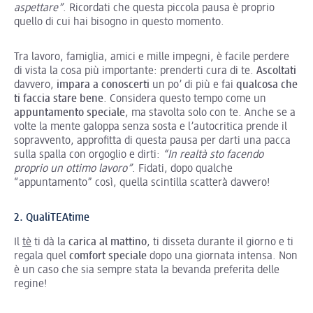
aspettare”
. Ricordati che questa piccola pausa è proprio
quello di cui hai bisogno in questo momento.
Tra lavoro, famiglia, amici e mille impegni, è facile perdere
di vista la cosa più importante: prenderti cura di te.
Ascoltati
davvero,
impara a conoscerti
un po’ di più e fai
qualcosa che
ti faccia stare bene
. Considera questo tempo come un
appuntamento speciale
, ma stavolta solo con te. Anche se a
volte la mente galoppa senza sosta e l’autocritica prende il
sopravvento, approfitta di questa pausa per darti una pacca
sulla spalla con orgoglio e dirti:
“In realtà sto facendo
proprio un ottimo lavoro”
. Fidati, dopo qualche
“appuntamento” così, quella scintilla scatterà davvero!
2. QualiTEAtime
Il
tè
ti dà la
carica al mattino
, ti disseta durante il giorno e ti
regala quel
comfort speciale
dopo una giornata intensa. Non
è un caso che sia sempre stata la bevanda preferita delle
regine!