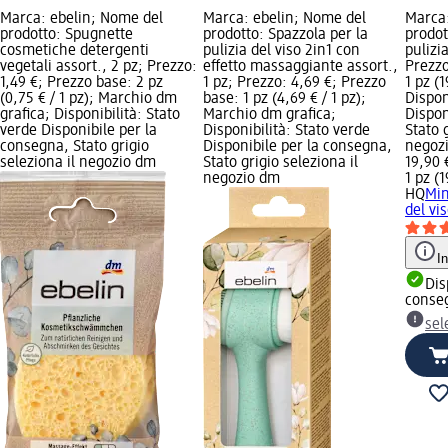
Marca: ebelin; Nome del
Marca: ebelin; Nome del
Marca
prodotto: Spugnette
prodotto: Spazzola per la
prodot
cosmetiche detergenti
pulizia del viso 2in1 con
pulizia
vegetali assort., 2 pz; Prezzo:
effetto massaggiante assort.,
Prezzo
1,49 €; Prezzo base: 2 pz
1 pz; Prezzo: 4,69 €; Prezzo
1 pz (1
(0,75 € / 1 pz); Marchio dm
base: 1 pz (4,69 € / 1 pz);
Dispon
grafica; Disponibilità: Stato
Marchio dm grafica;
Dispon
verde Disponibile per la
Disponibilità: Stato verde
Stato 
consegna, Stato grigio
Disponibile per la consegna,
negoz
seleziona il negozio dm
Stato grigio seleziona il
19,90 
negozio dm
1 pz (1
HQ
Min
del vis
I
Dis
conse
sel