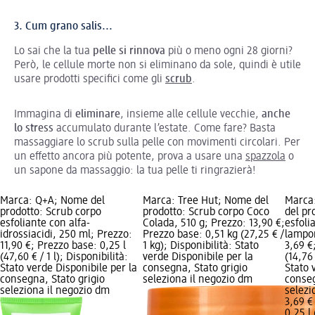
3. Cum grano salis...
Lo sai che la tua
pelle si rinnova
più o meno ogni 28 giorni?
Però, le cellule morte non si eliminano da sole, quindi è utile
usare prodotti specifici come gli
scrub
.
Immagina di
eliminare
, insieme alle cellule vecchie,
anche
lo stress
accumulato durante l’estate. Come fare? Basta
massaggiare lo scrub sulla pelle con movimenti circolari. Per
un effetto ancora più potente, prova a usare una
spazzola
o
un sapone da massaggio: la tua pelle ti ringrazierà!
Marca: Q+A; Nome del
Marca: Tree Hut; Nome del
Marca
prodotto: Scrub corpo
prodotto: Scrub corpo Coco
del pr
esfoliante con alfa-
Colada, 510 g; Prezzo: 13,90 €;
esfoli
idrossiacidi, 250 ml; Prezzo:
Prezzo base: 0,51 kg (27,25 € /
lampon
11,90 €; Prezzo base: 0,25 l
1 kg); Disponibilità: Stato
3,69 €
(47,60 € / 1 l); Disponibilità:
verde Disponibile per la
(14,76 
Stato verde Disponibile per la
consegna, Stato grigio
Stato 
consegna, Stato grigio
seleziona il negozio dm
conseg
seleziona il negozio dm
selezi
3,69 €
0,25 l 