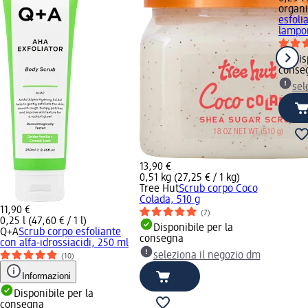
organ
esfoli
lampo
Dis
conse
sel
13,90 €
0,51 kg (27,25 € / 1 kg)
Tree Hut
Scrub corpo Coco
Colada, 510 g
11,90 €
(7)
0,25 l (47,60 € / 1 l)
Disponibile per la
Q+A
Scrub corpo esfoliante
consegna
con alfa-idrossiacidi, 250 ml
seleziona il negozio dm
(10)
Informazioni
Disponibile per la
consegna