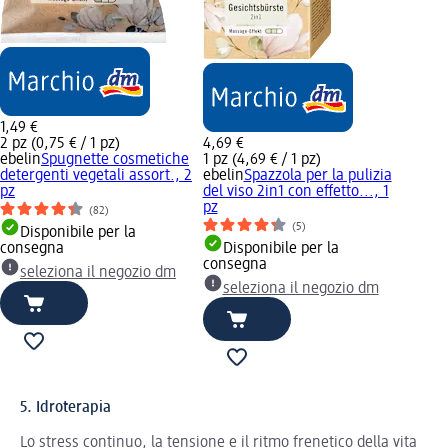
1,49 €
2 pz (0,75 € / 1 pz)
4,69 €
ebelin
Spugnette cosmetiche
1 pz (4,69 € / 1 pz)
detergenti vegetali assort., 2
ebelin
Spazzola per la pulizia
pz
del viso 2in1 con effetto..., 1
pz
(82)
(5)
Disponibile per la
consegna
Disponibile per la
consegna
seleziona il negozio dm
seleziona il negozio dm
5. Idroterapia
Lo stress continuo, la tensione e il ritmo frenetico della vita