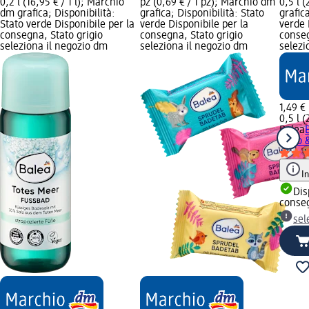
0,2 l (16,95 € / 1 l); Marchio
pz (0,69 € / 1 pz); Marchio dm
0,5 l 
dm grafica; Disponibilità:
grafica; Disponibilità: Stato
grafic
Stato verde Disponibile per la
verde Disponibile per la
verde 
consegna, Stato grigio
consegna, Stato grigio
conseg
seleziona il negozio dm
seleziona il negozio dm
selezi
1,49 €
0,5 l (
Balea
Timo 
I
Dis
conse
sel