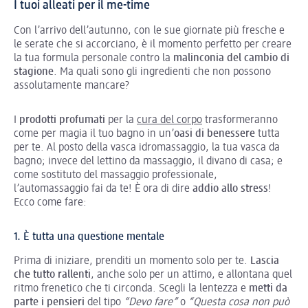
I tuoi alleati per il me-time
Con l’arrivo dell’autunno, con le sue giornate più fresche e
le serate che si accorciano, è il momento perfetto per creare
la tua formula personale contro la
malinconia del cambio di
stagione
. Ma quali sono gli ingredienti che non possono
assolutamente mancare?
I
prodotti profumati
per la
cura del corpo
trasformeranno
come per magia il tuo bagno in un’
oasi di benessere
tutta
per te. Al posto della vasca idromassaggio, la tua vasca da
bagno; invece del lettino da massaggio, il divano di casa; e
come sostituto del massaggio professionale,
l’automassaggio fai da te! È ora di dire
addio allo stress
!
Ecco come fare:
1. È tutta una questione mentale
Prima di iniziare, prenditi un momento solo per te.
Lascia
che tutto rallenti
, anche solo per un attimo, e allontana quel
ritmo frenetico che ti circonda. Scegli la lentezza e
metti da
parte i pensieri
del tipo
“Devo fare”
o
“Questa cosa non può