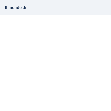
Il mondo dm
Punti vendita
Il nostro Journal
Vivere consapevoli con dm
Sigilli e certificazioni
Modalità di pagamento