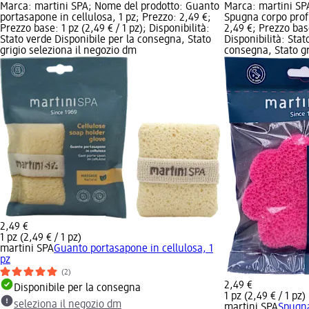
Marca: martini SPA; Nome del prodotto: Guanto
Marca: martini SP
portasapone in cellulosa, 1 pz; Prezzo: 2,49 €;
Spugna corpo prof
Prezzo base: 1 pz (2,49 € / 1 pz); Disponibilità:
2,49 €; Prezzo base
Stato verde Disponibile per la consegna, Stato
Disponibilità: Stat
grigio seleziona il negozio dm
consegna, Stato gr
2,49 €
1 pz (2,49 € / 1 pz)
martini SPA
Guanto portasapone in cellulosa, 1
pz
(2)
2,49 €
Disponibile per la consegna
1 pz (2,49 € / 1 pz)
seleziona il negozio dm
martini SPA
Spugna