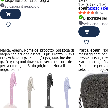
Disponibile per la consegna
3,95 €
1 pz (3,95 € / 1 pz)
seleziona il negozio dm
ebelin
Spazzola per
(92)
Disponibile per
seleziona il ne
Marca: ebelin; Nome del prodotto: Spazzola da
Marca: ebelin; No
bagno con spugna assort., 1 pz; Prezzo: 4,95 €;
massaggiante per i
Prezzo base: 1 pz (4,95 € / 1 pz); Marchio dm
Prezzo: 1,15 €; Prez
grafica; Disponibilità: Stato verde Disponibile
Marchio dm grafica
per la consegna, Stato grigio seleziona il
Disponibile per la
negozio dm
seleziona il negoz