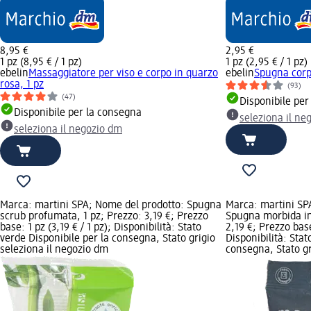
8,95 €
2,95 €
1 pz (8,95 € / 1 pz)
1 pz (2,95 € / 1 pz)
ebelin
Massaggiatore per viso e corpo in quarzo
ebelin
Spugna corpo
rosa, 1 pz
(93)
(47)
Disponibile per
Disponibile per la consegna
seleziona il ne
seleziona il negozio dm
Marca: martini SPA; Nome del prodotto: Spugna
Marca: martini SP
scrub profumata, 1 pz; Prezzo: 3,19 €; Prezzo
Spugna morbida in 
base: 1 pz (3,19 € / 1 pz); Disponibilità: Stato
2,19 €; Prezzo base:
verde Disponibile per la consegna, Stato grigio
Disponibilità: Stat
seleziona il negozio dm
consegna, Stato gr