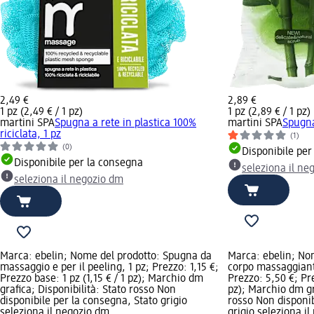
2,49 €
2,89 €
1 pz (2,49 € / 1 pz)
1 pz (2,89 € / 1 pz)
martini SPA
Spugna a rete in plastica 100%
martini SPA
Spugna
riciclata, 1 pz
(1)
(0)
Disponibile per
Disponibile per la consegna
seleziona il ne
seleziona il negozio dm
Marca: ebelin; Nome del prodotto: Spugna da
Marca: ebelin; No
massaggio e per il peeling, 1 pz; Prezzo: 1,15 €;
corpo massaggiante
Prezzo base: 1 pz (1,15 € / 1 pz); Marchio dm
Prezzo: 5,50 €; Pre
grafica; Disponibilità: Stato rosso Non
pz); Marchio dm gr
disponibile per la consegna, Stato grigio
rosso Non disponib
seleziona il negozio dm
grigio seleziona i