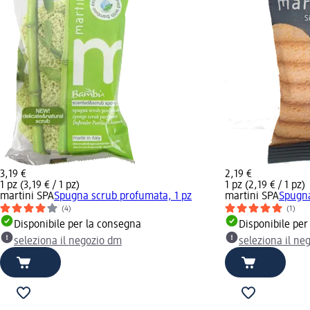
3,19 €
2,19 €
1 pz (3,19 € / 1 pz)
1 pz (2,19 € / 1 pz)
martini SPA
Spugna scrub profumata, 1 pz
martini SPA
Spugna
(4)
(1)
Disponibile per la consegna
Disponibile per
seleziona il negozio dm
seleziona il ne