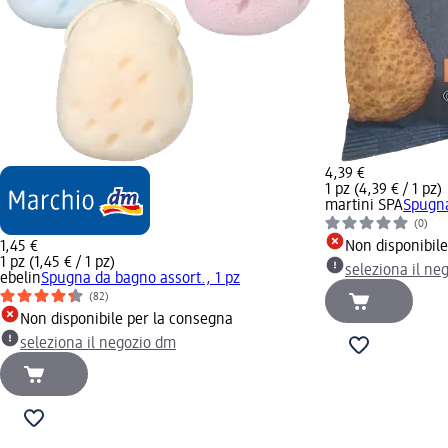
4,39 €
1 pz (4,39 € / 1 pz)
martini SPA
Spugna
(0)
1,45 €
Non disponibil
1 pz (1,45 € / 1 pz)
seleziona il ne
ebelin
Spugna da bagno assort., 1 pz
(82)
Non disponibile per la consegna
seleziona il negozio dm