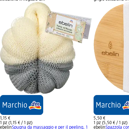
1,15 €
5,50 €
1 pz (1,15 € / 1 pz)
1 pz (5,50 € / 1 pz)
ebelin
Spugna da massaggio e per il peeling, 1
ebelin
Spazzola co