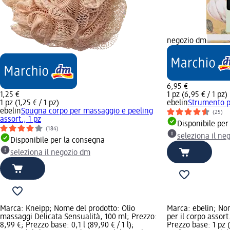
negozio dm
6,95 €
1,25 €
1 pz (6,95 € / 1 pz)
1 pz (1,25 € / 1 pz)
ebelin
Strumento p
ebelin
Spugna corpo per massaggio e peeling
(25)
assort., 1 pz
Disponibile per
(184)
seleziona il ne
Disponibile per la consegna
seleziona il negozio dm
Marca: Kneipp; Nome del prodotto: Olio
Marca: ebelin; No
massaggi Delicata Sensualità, 100 ml; Prezzo:
per il corpo assort
8,99 €; Prezzo base: 0,1 l (89,90 € / 1 l);
Prezzo base: 1 pz 