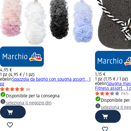
4,95 €
1,15 €
1 pz (4,95 € / 1 pz)
1 pz (1,15 € / 1 pz)
ebelin
Spazzola da bagno con spugna assort., 1
ebelin
Spugna mass
pz
Fitness assort., 1 
(6)
(167)
Disponibile per la consegna
Disponibile per
seleziona il negozio dm
seleziona il ne