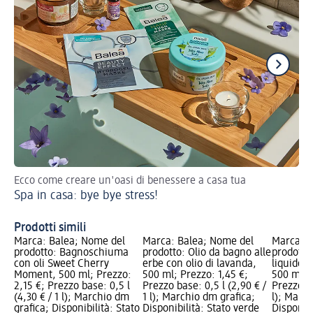
Ecco come creare un'oasi di benessere a casa tua
Coc
Spa in casa: bye bye stress!
ri
Pe
Prodotti simili
Marca: Balea; Nome del
Marca: Balea; Nome del
Marca: B
prodotto: Bagnoschiuma
prodotto: Olio da bagno alle
prodotto
con oli Sweet Cherry
erbe con olio di lavanda,
liquido l
Moment, 500 ml; Prezzo:
500 ml; Prezzo: 1,45 €;
500 ml; 
2,15 €; Prezzo base: 0,5 l
Prezzo base: 0,5 l (2,90 € /
Prezzo ba
(4,30 € / 1 l); Marchio dm
1 l); Marchio dm grafica;
l); March
grafica; Disponibilità: Stato
Disponibilità: Stato verde
Disponibi