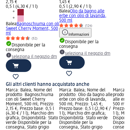
2,15 €
1,45 €
0,5 l (4,30 € / 1 l)
0,5 l (2,90 € / 1 l)
Balea
Olio da bagno alle
erbe con olio di lavanda,
500 ml
Balea
Bagnoschiuma con oli
(124)
Sweet Cherry Moment, 500
ml
Informazioni
(52)
Disponibile per la
Disponibile per la
consegna
consegna
seleziona il negozio dm
seleziona il negozio dm
Gli altri clienti hanno acquistato anche
Marca: Balea; Nome del
Marca: Balea; Nome del
Marca: B
prodotto: Bagnoschiuma
prodotto: Olio da bagno alle
prodott
con oli Sweet Cherry
erbe con olio di lavanda,
alle erb
Moment, 500 ml; Prezzo:
500 ml; Prezzo: 1,45 €;
500 ml; P
2,15 €; Prezzo base: 0,5 l
Prezzo base: 0,5 l (2,90 € /
Prezzo ba
(4,30 € / 1 l); Marchio dm
1 l); Marchio dm grafica;
1 l); Mar
grafica; Disponibilità: Stato
Disponibilità: Stato verde
Disponibi
verde Disponibile per la
Disponibile per la
Disponibi
consegna, Stato grigio
consegna, Stato grigio
consegna