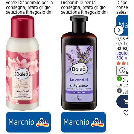
verde Disponibile per la
Disponibile per la
Disponibi
consegna, Stato grigio
consegna, Stato grigio
consegna
seleziona il negozio dm
seleziona il negozio dm
selezion
0,95 €
0,5 l (1,9
Balea
Ric
liquido l
500 ml
Info
Dispon
consegn
selez