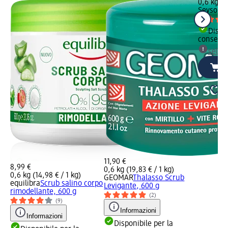
0,6 kg (11
Seysol
Ta
Dispon
consegn
selez
11,90 €
8,99 €
0,6 kg (19,83 € / 1 kg)
0,6 kg (14,98 € / 1 kg)
GEOMAR
Thalasso Scrub
equilibra
Scrub salino corpo
Levigante, 600 g
rimodellante, 600 g
(2)
(9)
Informazioni
Informazioni
Disponibile per la