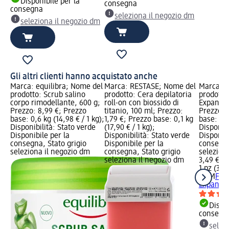
Disponibile per la
consegna
consegna
seleziona il negozio dm
seleziona il negozio dm
Gli altri clienti hanno acquistato anche
Marca: equilibra; Nome del
Marca: RESTASE; Nome del
Marca: 
prodotto: Scrub salino
prodotto: Cera depilatoria
prodotto:
corpo rimodellante, 600 g;
roll-on con biossido di
Expandin
Prezzo: 8,99 €; Prezzo
titanio, 100 ml; Prezzo:
Prezzo: 
base: 0,6 kg (14,98 € / 1 kg);
1,79 €; Prezzo base: 0,1 kg
base: 1 p
Disponibilità: Stato verde
(17,90 € / 1 kg);
Disponibi
Disponibile per la
Disponibilità: Stato verde
Disponibi
consegna, Stato grigio
Disponibile per la
consegna
seleziona il negozio dm
consegna, Stato grigio
selezion
seleziona il negozio dm
3,49 €
1 pz (3,49
GUM
Filo
Expandin
Dispon
consegn
selez