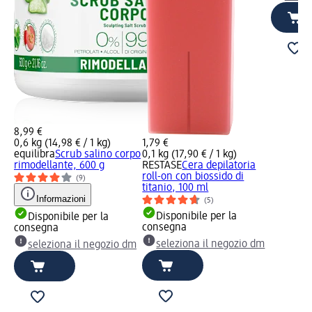
8,99 €
0,6 kg (14,98 € / 1 kg)
1,79 €
equilibra
Scrub salino corpo
0,1 kg (17,90 € / 1 kg)
rimodellante, 600 g
RESTASE
Cera depilatoria
roll-on con biossido di
(9)
titanio, 100 ml
Informazioni
(5)
Disponibile per la
Disponibile per la
consegna
consegna
seleziona il negozio dm
seleziona il negozio dm