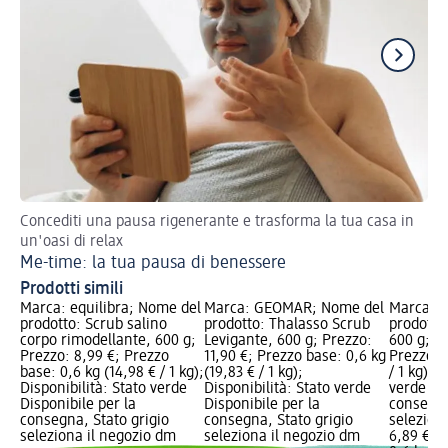
Concediti una pausa rigenerante e trasforma la tua casa in
Ri
un'oasi di relax
ri
Me-time: la tua pausa di benessere
Dr
Prodotti simili
Marca: equilibra; Nome del
Marca: GEOMAR; Nome del
Marca: S
prodotto: Scrub salino
prodotto: Thalasso Scrub
prodotto
corpo rimodellante, 600 g;
Levigante, 600 g; Prezzo:
600 g; P
Prezzo: 8,99 €; Prezzo
11,90 €; Prezzo base: 0,6 kg
Prezzo ba
base: 0,6 kg (14,98 € / 1 kg);
(19,83 € / 1 kg);
/ 1 kg); 
Disponibilità: Stato verde
Disponibilità: Stato verde
verde Dis
Disponibile per la
Disponibile per la
consegna
consegna, Stato grigio
consegna, Stato grigio
selezion
seleziona il negozio dm
seleziona il negozio dm
6,89 €