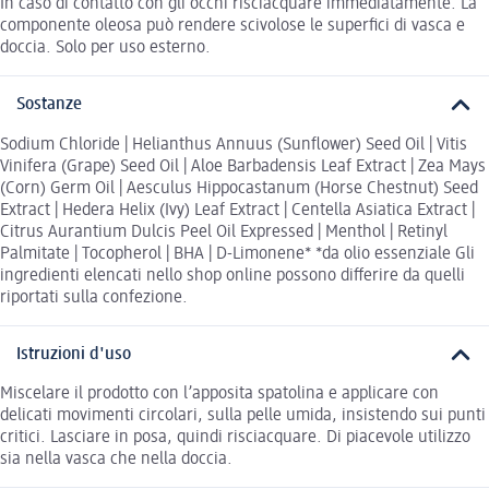
In caso di contatto con gli occhi risciacquare immediatamente. La
componente oleosa può rendere scivolose le superfici di vasca e
doccia. Solo per uso esterno.
Sostanze
Sodium Chloride | Helianthus Annuus (Sunflower) Seed Oil | Vitis
Vinifera (Grape) Seed Oil | Aloe Barbadensis Leaf Extract | Zea Mays
(Corn) Germ Oil | Aesculus Hippocastanum (Horse Chestnut) Seed
Extract | Hedera Helix (Ivy) Leaf Extract | Centella Asiatica Extract |
Citrus Aurantium Dulcis Peel Oil Expressed | Menthol | Retinyl
Palmitate | Tocopherol | BHA | D-Limonene* *da olio essenziale Gli
ingredienti elencati nello shop online possono differire da quelli
riportati sulla confezione.
Istruzioni d'uso
Miscelare il prodotto con l’apposita spatolina e applicare con
delicati movimenti circolari, sulla pelle umida, insistendo sui punti
critici. Lasciare in posa, quindi risciacquare. Di piacevole utilizzo
sia nella vasca che nella doccia.